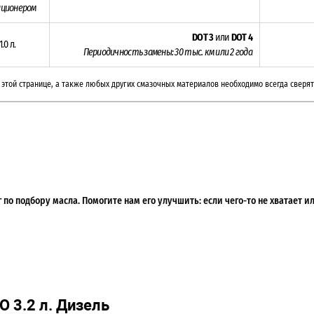
иционером
DOT 3
или
DOT 4
1.0 л.
Периодичность замены:
30 тыс. км или 2 года
этой странице, а также любых других смазочных материалов необходимо всегда сверят
по подбору масла. Помогите нам его улучшить: если чего-то не хватает 
3.2 л. Дизель