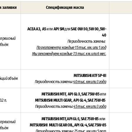
 заливки
Спецификация масла
ACEA A3, A5
или
API SM
для
SAE 0W-30, 5W-30, 5W-
40
 сервисный
Периодичность замены:
объём
По регламенту:
каждые 15 тыс. км. или 1 год
Мы рекомендуем:
каждые 7.5 тыс. км. или 6 мес.
MITSUBISHI ATF SP-III
бщий объём
Периодичность замены:
40 тыс. км или 3 года
MITSUBISHI MTF, API GL-3,
SAE 75W-85
или
3.2 л
.
MITSUBISHI MULTI GEAR, API GL-4, SAE 75W-85
Периодичность замены:
45 тыс. км или 3 года
MITSUBISHI MTF, API GL-3,
SAE 75W-85
или
ервисный
MITSUBISHI MULTI GEAR OIL, API GL-4, SAE 75W-85
объём
Периодичность замены:
75 тыс. км или 5 лет