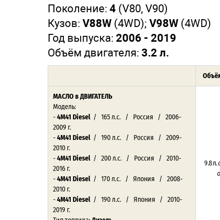
Поколение:
4
(V80, V90)
Кузов:
V88W
(4WD);
V98W
(4WD)
Год выпуска:
2006 - 2019
Объём двигателя:
3.2 л.
Объём
МАСЛО
в ДВИГАТЕЛЬ
Модель:
-
4M41 Diesel
/ 165 л.с. / Россия / 2006-
2009 г.
-
4M41 Diesel
/ 190 л.с. / Россия / 2009-
2010 г.
-
4M41 Diesel
/ 200 л.с. / Россия / 2010-
9.8 л
.
2016 г.
-
4M41 Diesel
/ 170 л.с. / Япония / 2008-
2010 г.
-
4M41 Diesel
/ 190 л.с. / Япония / 2010-
2019 г.