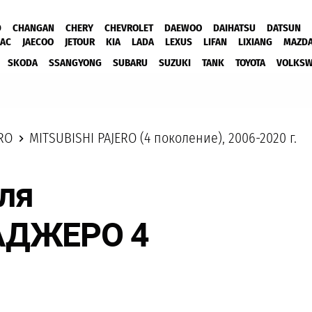
D
CHANGAN
CHERY
CHEVROLET
DAEWOO
DAIHATSU
DATSUN
JAC
JAECOO
JETOUR
KIA
LADA
LEXUS
LIFAN
LIXIANG
MAZD
SKODA
SSANGYONG
SUBARU
SUZUKI
TANK
TOYOTA
VOLKS
RO
MITSUBISHI PAJERO (4 поколение), 2006-2020 г.
ля
АДЖЕРО 4