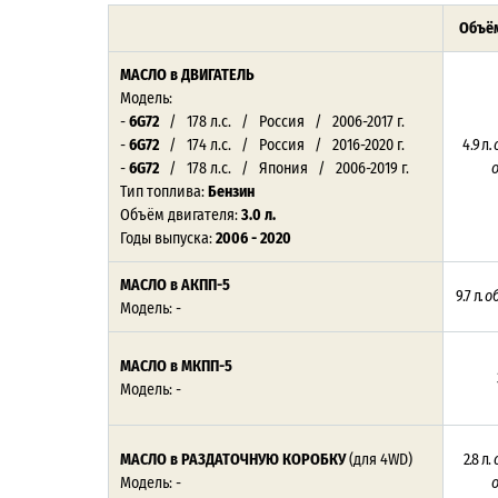
Объём
МАСЛО
в ДВИГАТЕЛЬ
Модель:
-
6G72
/ 178 л.с. / Россия / 2006-2017 г.
-
6G72
/ 174 л.с. / Россия / 2016-2020 г.
4.9 л
.
-
6G72
/ 178 л.с. / Япония / 2006-2019 г.
Тип топлива:
Бензин
Объём двигателя:
3.0 л.
Годы выпуска:
2006 - 2020
МАСЛО в АКПП-5
9.7 л
.
о
Модель: -
МАСЛО в МКПП-5
Модель: -
МАСЛО в РАЗДАТОЧНУЮ КОРОБКУ
(для 4WD)
2.8 л.
с
Модель: -