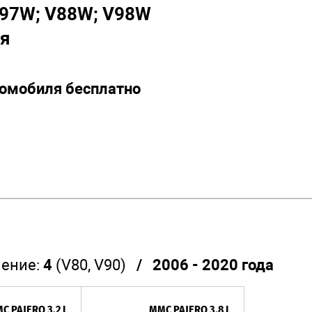
V97W; V88W; V98W
ия
томобиля бесплатно
ение:
4
(V80, V90)
/ 2006 - 2020 года
C PAJERO 3.2 L
MMC PAJERO 3.8 L