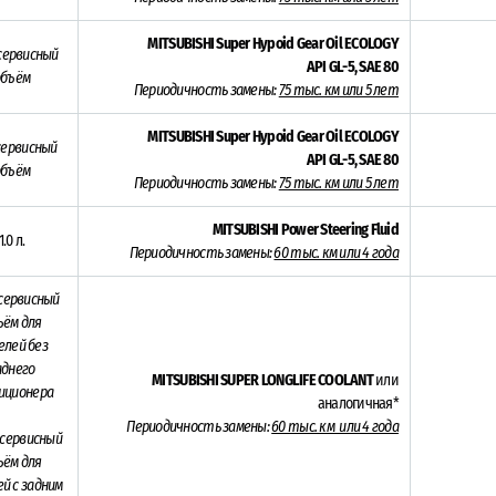
MITSUBISHI Super Hypoid Gear Oil ECOLOGY
сервисный
API GL-5, SAE 80
объём
Периодичность замены:
75 тыс. км или 5 лет
MITSUBISHI Super Hypoid Gear Oil ECOLOGY
ервисный
API GL-5, SAE 80
объём
Периодичность замены:
75 тыс. км или 5 лет
MITSUBISHI Power Steering Fluid
1.0 л.
Периодичность замены:
60 тыс. км или 4 года
сервисный
ъём для
елей без
аднего
MITSUBISHI SUPER LONGLIFE COOLANT
или
иционера
аналогичная*
Периодичность замены:
60 тыс. км или 4 года
сервисный
ъём для
й с задним