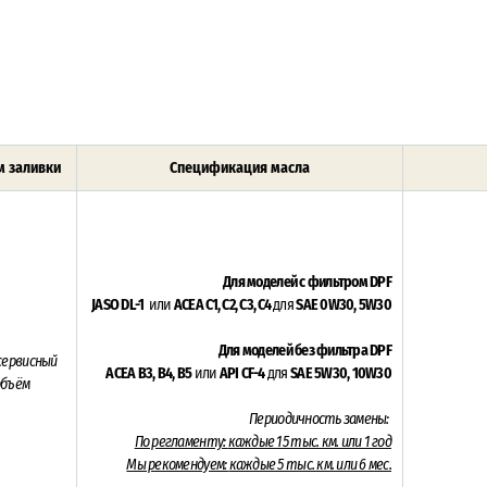
 заливки
Спецификация масла
Для моделей с фильтром DPF
JASO DL-1
или
ACEA C1, C2, C3, С4
для
SAE 0W30, 5W30
Для моделей без фильтра DPF
 сервисный
ACEA B3, B4, В5
или
API CF-4
для
SAE 5W30, 10W30
объём
Периодичность замены:
По регламенту:
каждые 15 тыс. км. или 1 год
Мы рекомендуем:
каждые 5 тыс. км. или 6 мес.