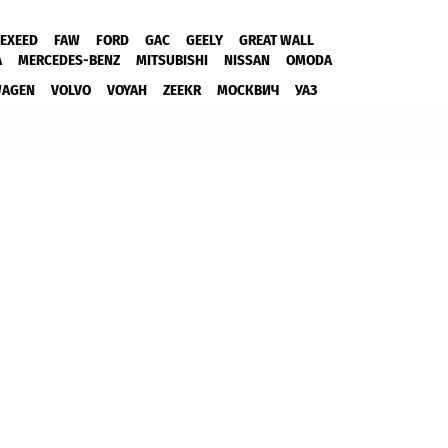
EXEED
FAW
FORD
GAC
GEELY
GREAT WALL
A
MERCEDES-BENZ
MITSUBISHI
NISSAN
OMODA
WAGEN
VOLVO
VOYAH
ZEEKR
МОСКВИЧ
УАЗ