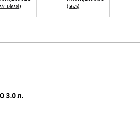
M41 Diesel)
(6G75)
3.0 л.