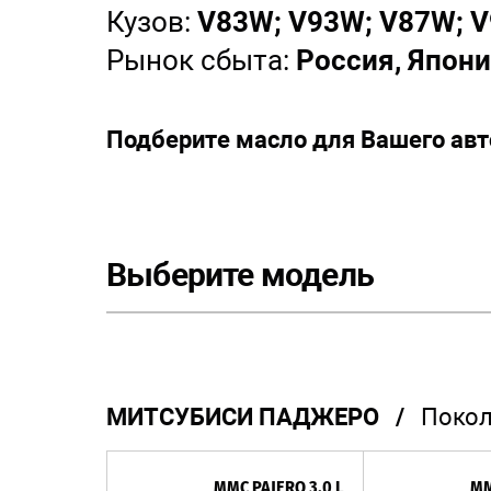
Кузов:
V83W; V93W; V87W; 
Рынок сбыта:
Россия, Япон
Подберите масло для Вашего ав
Выберите модель
МИТСУБИСИ ПАДЖЕРО /
Покол
MMC PAJERO 3.0 L
MM