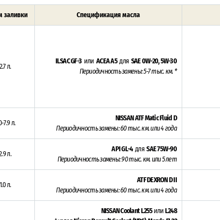
 заливки
Спецификация масла
ILSAC GF-3
или
ACEA A5
для
SAE 0W-20, 5W-30
2.7 л.
Периодичность замены: 5-7 тыс. км. *
NISSAN ATF Matic Fluid D
0-7.9 л.
Периодичность замены: 6
0 тыс. км. или 4 года
API GL-4
для
SAE 75W-90
2.9 л.
Периодичность замены: 9
0 тыс. км. или 5 лет
ATF DEXRON D II
1.0 л.
Периодичность замены: 6
0 тыс. км. или 4 года
NISSAN Coolant L255
или
L248