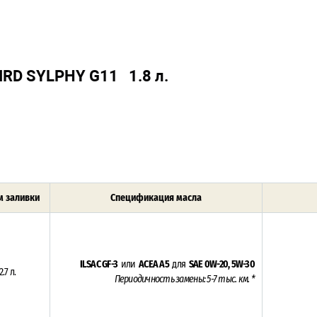
IRD SYLPHY G11 1.8 л.
 заливки
Спецификация масла
ILSAC GF-3
или
ACEA A5
для
SAE 0W-20, 5W-30
2.7 л.
Периодичность замены: 5-7 тыс. км. *