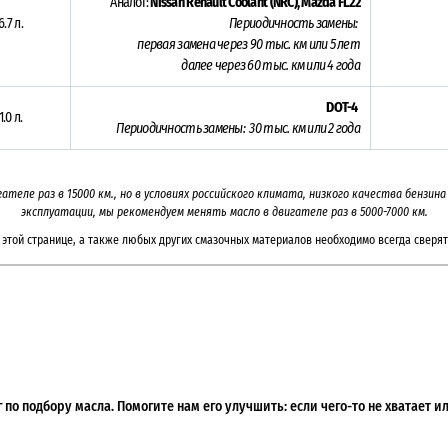
Аналог:
Nissan Renault Coolant (NRC),
Mazda FL22
6.7 л.
Периодичность замены:
первая замена через 9
0 тыс. км или 5 лет
далее через 60 тыс. км или 4 года
DOT-4
1.0 л.
Периодичность замены: 30 тыс. км или 2
года
гателе раз в
15000
км., но в условиях российского климата, низкого качества бензи
эксплуатации, мы рекомендуем менять масло в двигателе раз в 5000-7000
км.
этой странице, а также любых других смазочных материалов необходимо всегда сверят
по подбору масла. Помогите нам его улучшить: если чего-то не хватает 