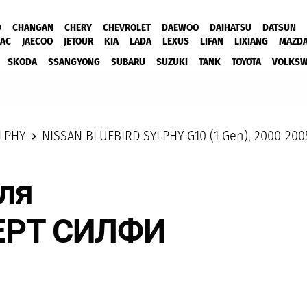
D
CHANGAN
CHERY
CHEVROLET
DAEWOO
DAIHATSU
DATSUN
JAC
JAECOO
JETOUR
KIA
LADA
LEXUS
LIFAN
LIXIANG
MAZD
SKODA
SSANGYONG
SUBARU
SUZUKI
TANK
TOYOTA
VOLKS
LPHY
NISSAN BLUEBIRD SYLPHY G10 (1 Gen), 2000-200
для
ЕРТ СИЛФИ