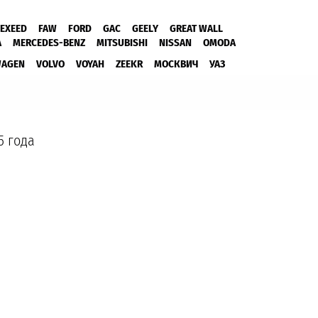
EXEED
FAW
FORD
GAC
GEELY
GREAT WALL
A
MERCEDES-BENZ
MITSUBISHI
NISSAN
OMODA
WAGEN
VOLVO
VOYAH
ZEEKR
МОСКВИЧ
УАЗ
5 года