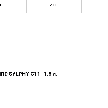
 L
2.0 L
IRD SYLPHY G11 1.5 л.