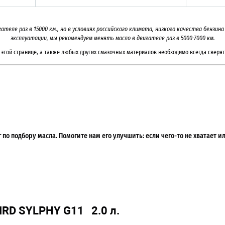
гателе раз в
15000
км., но в условиях российского климата, низкого качества бензи
эксплуатации, мы рекомендуем менять масло в двигателе раз в 5000-7000
км.
этой странице, а также любых других смазочных материалов необходимо всегда сверят
по подбору масла. Помогите нам его улучшить: если чего-то не хватает 
IRD SYLPHY G11 2.0 л.