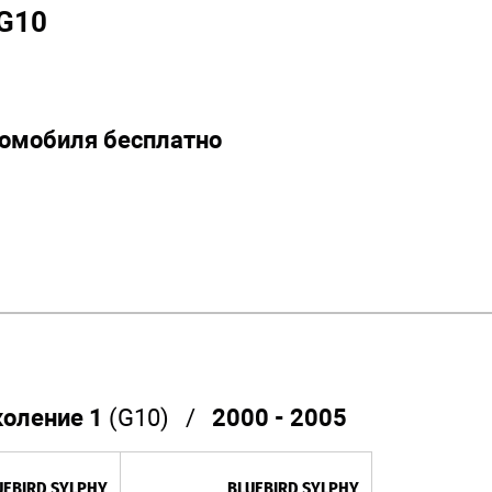
QG10
томобиля бесплатно
оление 1
(G10) /
2000 - 2005
UEBIRD SYLPHY
BLUEBIRD SYLPHY