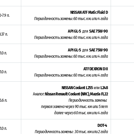
NISSAN ATF Matic Fluid D
0-7.9 л.
Периодичность замены: 6
0 тыс. км. или 4 года
API GL-5
для
SAE 75W-90
.37 л.
Периодичность замены: 6
0 тыс. км. или 4 года
API GL-5
для
SAE 75W-90
1.0 л.
Периодичность замены: 6
0 тыс. км. или 4 года
ATF DEXRON D II
1.0 л.
Периодичность замены: 6
0 тыс. км. или 4 года
NISSAN Coolant L255
или
L248
Аналог:
Nissan Renault Coolant (NRC),
Mazda FL22
6.6 л.
Периодичность замены:
первая замена через 9
0 тыс. км или 5 лет
далее через 60 тыс. км или 4 года
DOT-4
1.0 л.
Периодичность замены: 30 тыс. км или 2
года