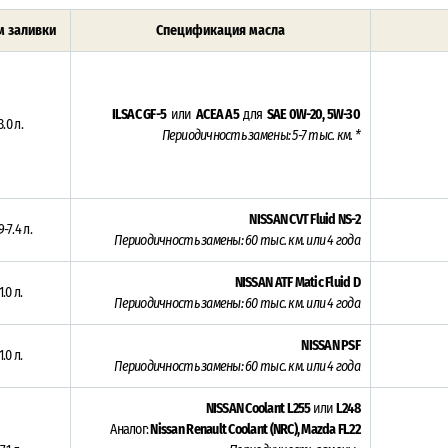
 заливки
Спецификация масла
ILSAC GF-5
или
ACEA A5
для
SAE 0W-20, 5W-30
3.0 л.
Периодичность замены: 5-7 тыс. км. *
NISSAN CVT Fluid NS-2
9-7.4 л.
Периодичность замены: 6
0 тыс. км. или 4 года
NISSAN ATF Matic Fluid D
1.0 л.
Периодичность замены: 6
0 тыс. км. или 4 года
NISSAN PSF
1.0 л.
Периодичность замены: 6
0 тыс. км. или 4 года
NISSAN Coolant L255
или
L248
Аналог:
Nissan Renault Coolant (NRC),
Mazda FL22