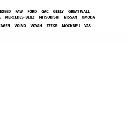
EXEED
FAW
FORD
GAC
GEELY
GREAT WALL
A
MERCEDES-BENZ
MITSUBISHI
NISSAN
OMODA
WAGEN
VOLVO
VOYAH
ZEEKR
МОСКВИЧ
УАЗ