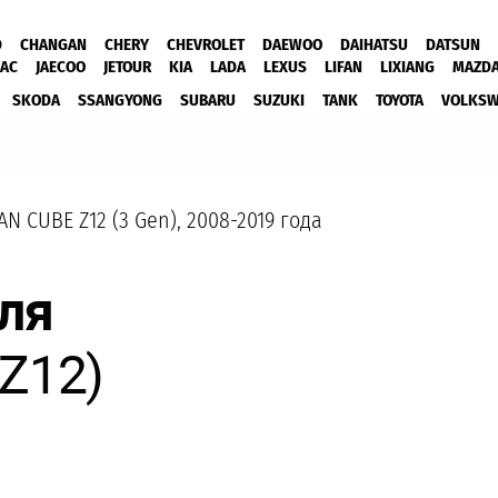
D
CHANGAN
CHERY
CHEVROLET
DAEWOO
DAIHATSU
DATSUN
JAC
JAECOO
JETOUR
KIA
LADA
LEXUS
LIFAN
LIXIANG
MAZD
SKODA
SSANGYONG
SUBARU
SUZUKI
TANK
TOYOTA
VOLKS
AN CUBE Z12 (3 Gen), 2008-2019 года
ля
(Z12)