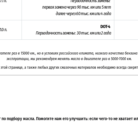
7.1 л.
Периодичность замены:
первая замена через 9
0 тыс. км или 5 лет
далее через 60 тыс. км или 4 года
DOT-4
1.0 л.
Периодичность замены: 30 тыс. км или 2
года
гателе раз в
15000
км., но в условиях российского климата, низкого качества бензи
эксплуатации, мы рекомендуем менять масло в двигателе раз в 5000-7000
км.
этой странице, а также любых других смазочных материалов необходимо всегда сверят
по подбору масла. Помогите нам его улучшить: если чего-то не хватает 