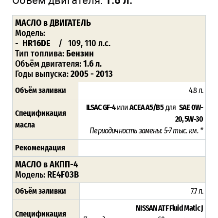
Объём двигателя:
1.6 л.
МАСЛО
в ДВИГАТЕЛЬ
Модель:
-
HR16DE
/ 109, 110 л.с.
Тип топлива:
Бензин
Объём двигателя:
1.6 л.
Годы выпуска:
2005 - 2013
Объём заливки
4.8 л.
ILSAC GF-4
или
ACEA A5/B5
для
SAE 0W-
Спецификация
20, 5W-30
масла
Периодичность замены: 5-7 тыс. км. *
Рекомендация
МАСЛО в АКПП-4
Модель:
RE4F03B
Объём заливки
7.7 л.
NISSAN ATF Fluid Matic J
Спецификация