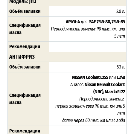
Модель:
JH3
Объём заливки
2.6 л.
API GL-4
для
SAE 75W-80, 75W-85
Спецификация
Периодичность замены: 9
0 тыс. км. или
масла
5 лет
Рекомендация
АНТИФРИЗ
Объём заливки
5.3 л.
NISSAN Coolant L255
или
L248
Аналог:
Nissan Renault Coolant
(NRC),
Mazda FL22
Спецификация
Периодичность замены:
масла
первая замена через 9
0 тыс. км или 5
лет
далее через 60 тыс. км или 4 года
Рекомендация