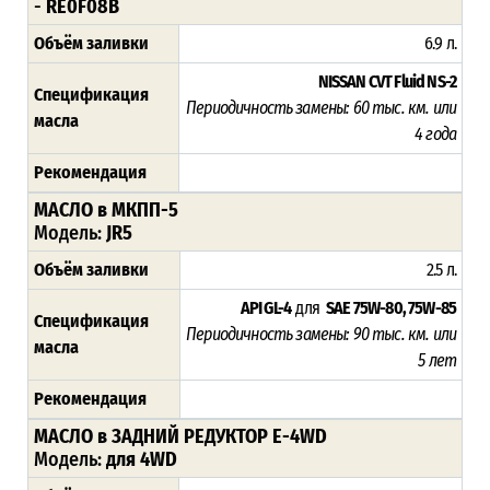
-
RE0F08B
Объём заливки
6.9 л.
NISSAN CVT Fluid NS-2
Спецификация
Периодичность замены:
60 тыс. км. или
масла
4 года
Рекомендация
МАСЛО в МКПП-5
Модель:
JR5
Объём заливки
2.5 л.
API GL-4
для
SAE 75W-80, 75W-85
Спецификация
Периодичность замены: 9
0 тыс. км. или
масла
5 лет
Рекомендация
МАСЛО в ЗАДНИЙ РЕДУКТОР E-4WD
Модель:
для 4WD