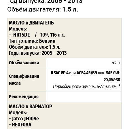
Год выпуска:
2005 - 2013
Объём двигателя:
1.5 л.
МАСЛО
в ДВИГАТЕЛЬ
Модель:
-
HR15DE
/ 109, 116 л.с.
Тип топлива:
Бензин
Объём двигателя:
1.5 л.
Годы выпуска:
2005 - 2013
Объём заливки
4.2 л.
ILSAC GF-4
или
ACEA A5/B5
для
SAE 0W-
Спецификация
20, 5W-30
масла
Периодичность замены: 5-7 тыс. км. *
Рекомендация
МАСЛО в ВАРИАТОР
Модель:
-
Jatco JF009e
-
RE0F08A