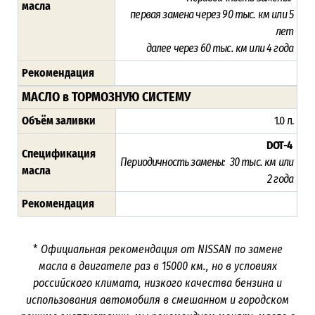
масла
первая замена через 9
0 тыс. км или 5
лет
далее через 60 тыс. км или 4 года
Рекомендация
МАСЛО в ТОРМОЗНУЮ СИСТЕМУ
Объём заливки
1.0 л.
DOT-4
Спецификация
Периодичность замены: 30 тыс. км или
масла
2
года
Рекомендация
*
Официальная рекомендация от NISSAN по замене
масла в двигателе раз в
15000
км., но в условиях
российского климата, низкого качества бензина и
использования автомобиля в смешанном и городском