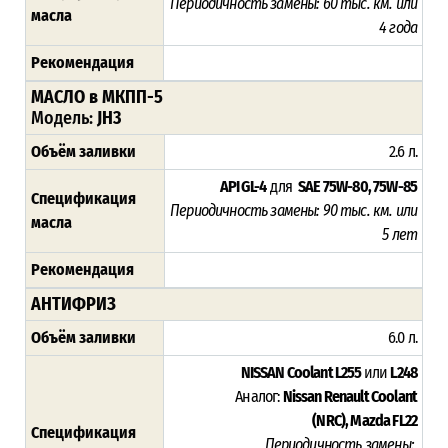
Периодичность замены:
60 тыс. км. или
масла
4 года
Рекомендация
МАСЛО в МКПП-5
Модель:
JH3
Объём заливки
2.6 л.
API GL-4
для
SAE 75W-80, 75W-85
Спецификация
Периодичность замены: 9
0 тыс. км. или
масла
5 лет
Рекомендация
АНТИФРИЗ
Объём заливки
6.0 л.
NISSAN Coolant L255
или
L248
Аналог:
Nissan Renault Coolant
(NRC),
Mazda FL22
Спецификация
Периодичность замены: