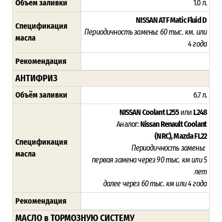
Объём заливки
1.0 л.
NISSAN ATF Matic Fluid D
Спецификация
Периодичность замены:
60 тыс. км. или
масла
4 года
Рекомендация
АНТИФРИЗ
Объём заливки
6.7 л.
NISSAN Coolant L255
или
L248
Аналог:
Nissan Renault Coolant
(NRC),
Mazda FL22
Спецификация
Периодичность замены:
масла
первая замена через 9
0 тыс. км или 5
лет
далее через 60 тыс. км или 4 года
Рекомендация
МАСЛО в ТОРМОЗНУЮ СИСТЕМУ