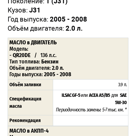
Поколение:
1 (J31)
Кузов:
J31
Год выпуска:
2005 - 2008
Объём двигателя:
2.0 л.
МАСЛО
в ДВИГАТЕЛЬ
Модель:
-
QR20DE
/ 136 л.с.
Тип топлива:
Бензин
Объём двигателя:
2.0 л.
Годы выпуска:
2005 - 2008
Объём заливки
3.9 л.
ILSAC GF-5
или
ACEA A5/B5
для
SAE
Спецификация
5W-30
масла
Периодичность замены: 5-7 тыс. км. *
Рекомендация
МАСЛО в АКПП-4