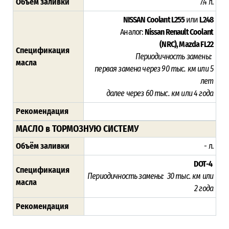
Объём заливки
7.4 л.
NISSAN Coolant L255
или
L248
Аналог:
Nissan Renault Coolant
(NRC),
Mazda FL22
Спецификация
Периодичность замены:
масла
первая замена через 9
0 тыс. км или 5
лет
далее через 60 тыс. км или 4 года
Рекомендация
МАСЛО в ТОРМОЗНУЮ СИСТЕМУ
Объём заливки
- л.
DOT-4
Спецификация
Периодичность замены: 30 тыс. км или
масла
2
года
Рекомендация