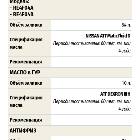
Модель:
-
RE4F04A
-
RE4F04B
Объём заливки
8.4 л.
NISSAN ATF Matic Fluid D
Спецификация
Периодичность замены:
60 тыс. км. или
масла
4 года
Рекомендация
МАСЛО в ГУР
Объём заливки
1.0 л.
ATF DEXRON III H
Спецификация
Периодичность замены:
60 тыс. км. или
масла
4 года
Рекомендация
АНТИФРИЗ