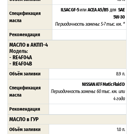
ILSAC GF-5
или
ACEA A5/B5
для
SAE
Спецификация
5W-30
масла
Периодичность замены: 5-7 тыс. км. *
Рекомендация
МАСЛО в АКПП-4
Модель:
-
RE4F04A
-
RE4F04B
Объём заливки
8.9 л.
NISSAN ATF Matic Fluid D
Спецификация
Периодичность замены:
60 тыс. км. или
масла
4 года
Рекомендация
МАСЛО в ГУР
Объём заливки
1.0 л.