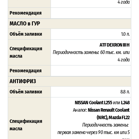
4 года
Рекомендация
МАСЛО в ГУР
Объём заливки
1.0 л.
ATF DEXRON III H
Спецификация
Периодичность замены:
60 тыс. км. или
масла
4 года
Рекомендация
АНТИФРИЗ
Объём заливки
8.8 л.
NISSAN Coolant L255
или
L248
Аналог:
Nissan Renault Coolant
(NRC),
Mazda FL22
Спецификация
Периодичность замены:
масла
первая замена через 9
0 тыс. км или 5