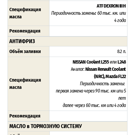
ATF DEXRON III H
Спецификация
Периодичность замены:
60 тыс. км. или
масла
4 года
Рекомендация
АНТИФРИЗ
Объём заливки
8.2 л.
NISSAN Coolant L255
или
L248
Аналог:
Nissan Renault Coolant
(NRC),
Mazda FL22
Спецификация
Периодичность замены:
масла
первая замена через 9
0 тыс. км или 5
лет
далее через 60 тыс. км или 4 года
Рекомендация
МАСЛО в ТОРМОЗНУЮ СИСТЕМУ