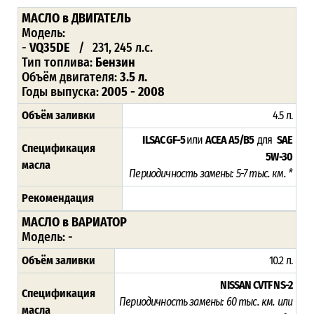
МАСЛО
в ДВИГАТЕЛЬ
Модель:
-
VQ35DE
/ 231, 245 л.с.
Тип топлива:
Бензин
Объём двигателя:
3.5 л.
Годы выпуска:
2005 - 2008
Объём заливки
4.5 л.
ILSAC GF-5
или
ACEA A5/B5
для
SAE
Спецификация
5W-30
масла
Периодичность замены: 5-7 тыс. км. *
Рекомендация
МАСЛО в ВАРИАТОР
Модель: -
Объём заливки
10.2 л.
NISSAN CVTF NS-2
Спецификация
Периодичность замены:
60 тыс. км. или
масла