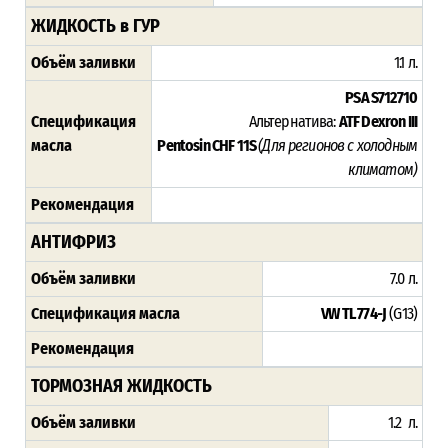
ЖИДКОСТЬ в ГУР
Объём заливки
1.1 л.
PSA S712710
Спецификация
Альтернатива:
ATF Dexron III
масла
Pentosin CHF 11S
(Для регионов с холодным
климатом)
Рекомендация
АНТИФРИЗ
Объём заливки
7.0 л.
Спецификация масла
VW TL 774-J
(G13)
Рекомендация
ТОРМОЗНАЯ ЖИДКОСТЬ
Объём заливки
1.2 л.