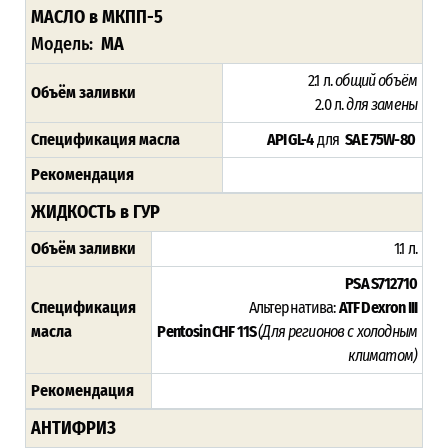
МАСЛО в МКПП-5
Модель:
MA
2.1 л.
общий объём
Объём заливки
2.0 л.
для замены
Спецификация масла
API GL-4
для
SAE 75W-80
Рекомендация
ЖИДКОСТЬ в ГУР
Объём заливки
1.1 л.
PSA S712710
Спецификация
Альтернатива:
ATF Dexron III
масла
Pentosin CHF 11S
(Для регионов с холодным
климатом)
Рекомендация
АНТИФРИЗ