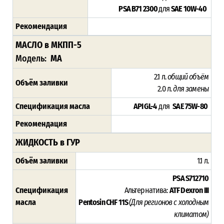
PSA B71 2300
для
SAE 10W-40
Рекомендация
МАСЛО в МКПП-5
Модель:
MA
2.1 л.
общий объём
Объём заливки
2.0 л.
для замены
Спецификация масла
API GL-4
для
SAE 75W-80
Рекомендация
ЖИДКОСТЬ в ГУР
Объём заливки
1.1 л.
PSA S712710
Спецификация
Альтернатива:
ATF Dexron III
масла
Pentosin CHF 11S
(Для регионов с холодным
климатом)