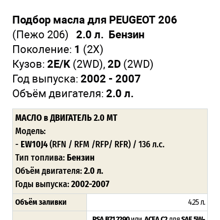
Подбор масла для PEUGEOT 206
(Пежо 206)
2.0 л. Бензин
Поколение:
1
(2X)
Кузов:
2E/K
(2WD),
2D
(2WD)
Год выпуска:
2002 - 2007
Объём двигателя:
2.0 л.
МАСЛО
в ДВИГАТЕЛЬ 2.0 MT
Модель:
-
EW10J4
(RFN / RFM /RFP/ RFR) / 136 л.с.
Тип топлива:
Бензин
Объём двигателя:
2.0 л.
Годы выпуска:
2002-2007
Объём заливки
4.25 л.
PSA B71 2290
или
ACEA C2
для
SAE 5W-