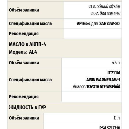
2.1 л.
общий объём
Объём заливки
2.0 л.
для замены
Спецификация масла
API GL-4
для
SAE 75W-80
Рекомендация
МАСЛО в АКПП-4
Модель:
AL4
Объём заливки
4.5 л.
LT 71141
Спецификация масла
AISIN WAGNER AW-1
Аналог:
TOYOTA ATF WS Fluid
Рекомендация
ЖИДКОСТЬ в ГУР
Объём заливки
1.1 л.
PSA S712710