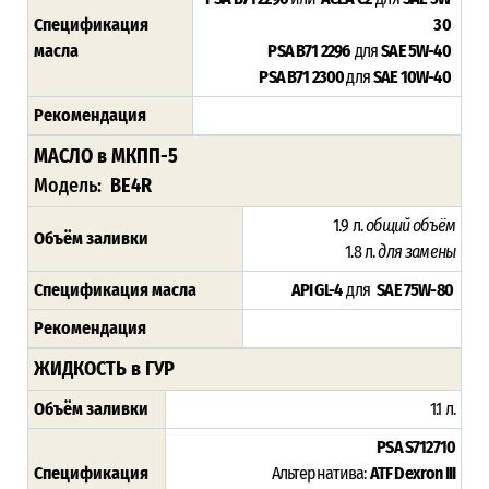
Спецификация
30
масла
PSA B71 2296
для
SAE 5W-40
PSA B71 2300
для
SAE 10W-40
Рекомендация
МАСЛО в МКПП-5
Модель:
BE4R
1.9 л.
общий объём
Объём заливки
1.8 л.
для замены
Спецификация масла
API GL-4
для
SAE 75W-80
Рекомендация
ЖИДКОСТЬ в ГУР
Объём заливки
1.1 л.
PSA S712710
Спецификация
Альтернатива:
ATF Dexron III