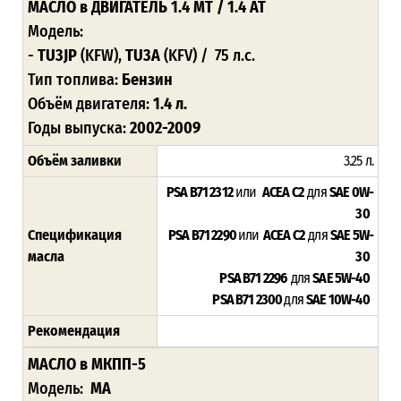
МАСЛО
в ДВИГАТЕЛЬ 1.4 MT / 1.4 AT
Модель:
-
TU3JP
(KFW),
TU3A
(KFV)
/ 75 л.с.
Тип топлива:
Бензин
Объём двигателя:
1.4 л.
Годы выпуска:
2002-2009
Объём заливки
3.25 л.
PSA B71 2312
или
ACEA C2
для
SAE 0W-
30
Спецификация
PSA B71 2290
или
ACEA C2
для
SAE 5W-
масла
30
PSA B71 2296
для
SAE 5W-40
PSA B71 2300
для
SAE 10W-40
Рекомендация
МАСЛО в МКПП-5
Модель:
MA