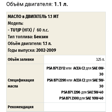
Объём двигателя:
1.1 л.
МАСЛО
в ДВИГАТЕЛЬ 1.1 MT
Модель:
-
TU1JP
(HFX)
/ 60 л.с.
Тип топлива:
Бензин
Объём двигателя:
1.1 л.
Годы выпуска:
2002-2009
Объём заливки
3.25 л.
PSA B71 2312
или
ACEA C2
для
SAE 0W-
30
Спецификация
PSA B71 2290
или
ACEA C2
для
SAE 5W-
масла
30
PSA B71 2296
для
SAE 5W-40
PSA B71 2300
для
SAE 10W-40
Рекомендация