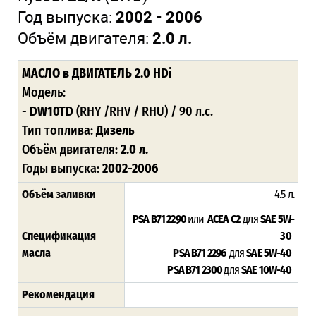
Год выпуска:
2002 - 2006
Объём двигателя:
2.0 л.
МАСЛО
в ДВИГАТЕЛЬ 2.0 HDi
Модель:
-
DW10TD
(RHY /RHV / RHU) / 90 л.с.
Тип топлива:
Дизель
Объём двигателя:
2.0 л.
Годы выпуска:
2002-2006
Объём заливки
4.5 л.
PSA B71 2290
или
ACEA C2
для
SAE 5W-
Спецификация
30
масла
PSA B71 2296
для
SAE 5W-40
PSA B71 2300
для
SAE 10W-40
Рекомендация