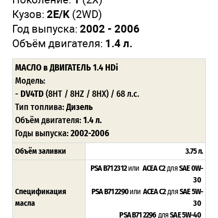
Кузов:
2E/K
(2WD)
Год выпуска:
2002 - 2006
Объём двигателя:
1.4 л.
МАСЛО
в ДВИГАТЕЛЬ 1.4 HDi
Модель:
-
DV4TD
(8HT / 8HZ / 8HX) / 68 л.с.
Тип топлива:
Дизель
Объём двигателя:
1.4 л.
Годы выпуска:
2002-2006
Объём заливки
3.75 л.
PSA B71 2312
или
ACEA C2
для
SAE 0W-
30
Спецификация
PSA B71 2290
или
ACEA C2
для
SAE 5W-
масла
30
PSA B71 2296
для
SAE 5W-40