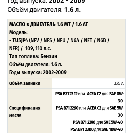
Год выпуска:
2002 - 2009
Объём двигателя:
1.6 л.
МАСЛО
в ДВИГАТЕЛЬ 1.6 MT / 1.6 AT
Модель:
-
TU5JP4
(NFV / NFS / NFU / N6A / NFT / N6B /
NFR)
/ 109, 110 л.с.
Тип топлива:
Бензин
Объём двигателя:
1.6 л.
Годы выпуска:
2002-2009
Объём заливки
3.25 л.
PSA B71 2312
или
ACEA C2
для
SAE 0W-
30
Спецификация
PSA B71 2290
или
ACEA C2
для
SAE 5W-
масла
30
PSA B71 2296
для
SAE 5W-40
PSA B71 2300
для
SAE 10W-40