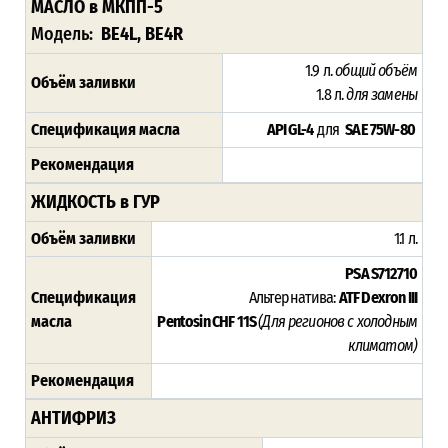
МАСЛО в МКПП-5
Модель:
BE4L, BE4R
1.9 л.
общий объём
Объём заливки
1.8 л.
для замены
Спецификация масла
API GL-4
для
SAE 75W-80
Рекомендация
ЖИДКОСТЬ в ГУР
Объём заливки
1.1 л.
PSA S712710
Спецификация
Альтернатива:
ATF Dexron III
масла
Pentosin CHF 11S
(Для регионов с холодным
климатом)
Рекомендация
АНТИФРИЗ