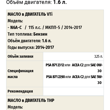
Объём двигателя:
1.6 л.
МАСЛО
в ДВИГАТЕЛЬ VTi
Модель:
-
N6A-C
/ 115 л.с. / МКПП-5 / 2014-2017
Тип топлива:
Бензин
Объём двигателя:
1.6 л.
Годы выпуска:
2014-2017
Объём заливки
3.25 л.
PSA B71 2312
или
ACEA C2
для
SAE 0W-
Спецификация
30
масла
PSA B71 2290
или
ACEA C2
для
SAE 5W-
30
Рекомендация
МАСЛО
в ДВИГАТЕЛЬ THP
Модель: