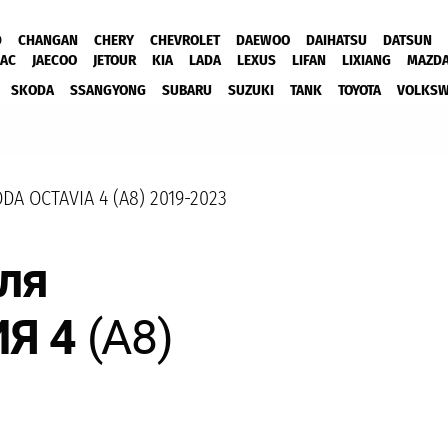
D
CHANGAN
CHERY
CHEVROLET
DAEWOO
DAIHATSU
DATSUN
JAC
JAECOO
JETOUR
KIA
LADA
LEXUS
LIFAN
LIXIANG
MAZD
SKODA
SSANGYONG
SUBARU
SUZUKI
TANK
TOYOTA
VOLKS
DA OCTAVIA 4 (A8) 2019-2023
ля
Я 4
(А8)