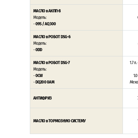
МАСЛО в АКПП-8
Модель:
-
09S / AQ300
МАСЛО в РОБОТ DSG-6
Модель:
-
0DD
МАСЛО в РОБОТ DSG-7
1.7 л.
Модель:
-
0CW
1.0
-
DQ200 0AM
Мех
АНТИФРИЗ
МАСЛО в ТОРМОЗНУЮ СИСТЕМУ