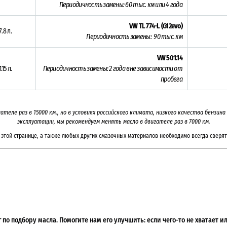
Периодичность замены: 60 тыс. км или 4 года
VW TL 774-L (G12evo)
7.8 л.
Периодичность замены:
90 тыс. км
VW 501.14
1.15 л.
Периодичность замены:
2 года вне зависимости от
пробега
гателе раз в
15000
км., но в условиях российского климата, низкого качества бензин
эксплуатации, мы рекомендуем менять масло в двигателе раз в
7000 км.
этой странице, а также любых других смазочных материалов необходимо всегда сверят
по подбору масла. Помогите нам его улучшить: если чего-то не хватает 