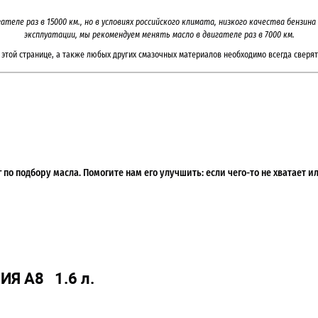
гателе раз в
15000
км., но в условиях российского климата, низкого качества бензин
эксплуатации, мы рекомендуем менять масло в двигателе раз в
7000 км.
этой странице, а также любых других смазочных материалов необходимо всегда сверят
по подбору масла. Помогите нам его улучшить: если чего-то не хватает 
ИЯ А8 1.6 л.