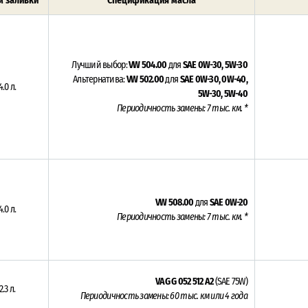
 заливки
Спецификация масла
Лучший выбор:
VW 504.00
для
SAE 0W-30, 5W-30
Альтернатива:
VW 502.00
для
SAE 0W-30, 0W-40,
4.0 л.
5W-30, 5W-40
Периодичность замены: 7 тыс. км. *
VW 508.00
для
SAE 0W-20
4.0 л.
Периодичность замены: 7 тыс. км. *
VAG G 052 512 A2
(SAE 75W)
2.3 л.
Периодичность замены: 60 тыс. км или 4 года