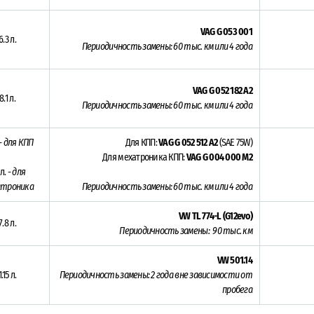
VAG G 053 001
6.3 л.
Периодичность замены: 60 тыс. км или 4 года
VAG G 052 182 A2
8.1 л.
Периодичность замены:
60 тыс. км или 4 года
- для КПП
Для КПП:
VAG G 052 512 A2
(SAE 75W)
Для мехатроника КПП:
VAG G 004 000 M2
 л. -
для
атроника
Периодичность замены:
60 тыс. км или 4 года
VW TL 774-L (G12evo)
7.8 л.
Периодичность замены:
90 тыс. км
VW 501.14
1.15 л.
Периодичность замены:
2 года вне зависимости от
пробега