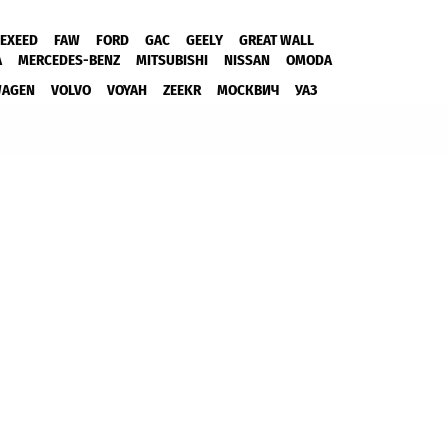
EXEED
FAW
FORD
GAC
GEELY
GREAT WALL
A
MERCEDES-BENZ
MITSUBISHI
NISSAN
OMODA
WAGEN
VOLVO
VOYAH
ZEEKR
МОСКВИЧ
УАЗ