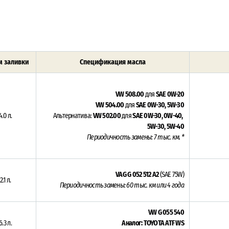
 заливки
Спецификация масла
VW 508.00
для
SAE 0W-20
VW 504.00
для
SAE 0W-30, 5W-30
4.0 л.
Альтернатива:
VW 502.00
для
SAE 0W-30, 0W-40,
5W-30, 5W-40
Периодичность замены: 7 тыс. км. *
VAG G 052 512 A2
(SAE 75W)
2.1 л.
Периодичность замены: 60 тыс. км или 4 года
VW G 055 540
6.3 л.
Аналог: TOYOTA ATF WS