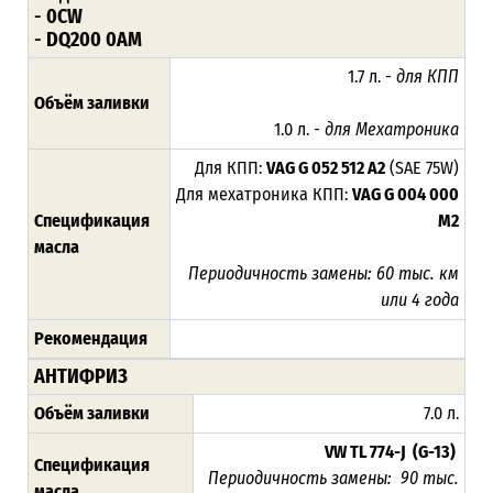
-
0CW
-
DQ200 0AM
1.7 л.
- для КПП
Объём заливки
1.0 л. -
для Мехатроника
Для КПП:
VAG G 052 512 A2
(SAE 75W)
Для мехатроника КПП:
VAG G 004 000
Спецификация
M2
масла
Периодичность замены:
60 тыс. км
или 4 года
Рекомендация
АНТИФРИЗ
Объём заливки
7.0 л.
VW TL 774-J (G-13)
Спецификация
Периодичность замены:
90 тыс.
масла