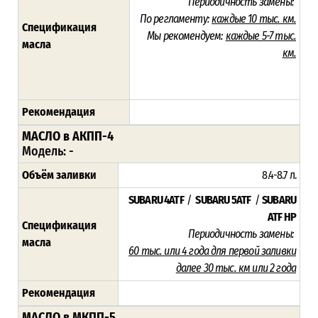
Периодичность замены:
По регламенту:
каждые 10 тыс. км.
Спецификация
Мы рекомендуем:
каждые 5-7 тыс.
масла
км.
Рекомендация
МАСЛО в АКПП-4
Модель:
-
Объём заливки
8.4-8.7
л.
SUBARU 4ATF
/
SUBARU 5ATF
/
SUBARU
ATF HP
Спецификация
Периодичность замены:
масла
60 тыс. или 4 года для первой заливки
далее 30 тыс. км или 2 года
Рекомендация
МАСЛО в МКПП-5