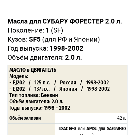
Масла для СУБАРУ ФОРЕСТЕР 2.0 л.
Поколение:
1
(SF)
Кузов:
SF5
(для РФ и Японии)
Год выпуска:
1998-2002
Объём двигателя:
2.0 л.
МАСЛО
в ДВИГАТЕЛЬ
Модель:
-
EJ202
/ 125 л.с. / Россия / 1998-2002
-
EJ202
/ 137 л.с. / Япония / 1998-2002
Тип топлива:
Бензин
Объём двигателя:
2.0 л.
Годы выпуска:
1998 - 2002
Объём заливки
4.2 л.
ILSAC GF-3
или
API SL
для
SAE 5W-30