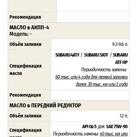
Рекомендация
МАСЛО в АКПП-4
Модель:
-
Объём заливки
9.3-9.6
л.
SUBARU 4ATF
/
SUBARU 5ATF
/
SUBARU
ATF HP
Спецификация
Периодичность замены:
масла
60 тыс. или 4 года для первой заливки
далее 30 тыс. км или 2 года
Рекомендация
МАСЛО в ПЕРЕДНИЙ РЕДУКТОР
Объём заливки
1.2 л.
API GL-5
для
SAE 75W-90
Спецификация
Периодичность замены:
40 тыс. км или