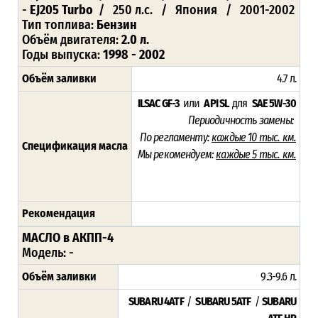
-
EJ205 Turbo
/ 250 л.с. / Япония / 2001-2002
Тип топлива:
Бензин
Объём двигателя:
2.0 л.
Годы выпуска:
1998 - 2002
Объём заливки
4.7 л.
ILSAC GF-3
или
API SL
для
SAE 5W-30
Периодичность замены:
По регламенту:
каждые 10 тыс. км.
Спецификация масла
Мы рекомендуем:
каждые 5 тыс. км.
Рекомендация
МАСЛО в АКПП-4
Модель:
-
Объём заливки
9.3-9.6
л.
SUBARU 4ATF
/
SUBARU 5ATF
/
SUBARU