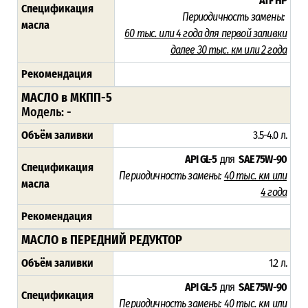
ATF HP
Спецификация
Периодичность замены:
масла
60 тыс. или 4 года для первой заливки
далее 30 тыс. км или 2 года
Рекомендация
МАСЛО в МКПП-5
Модель: -
Объём заливки
3.5-4.0 л.
API GL-5
для
SAE 75W-90
Спецификация
Периодичность замены:
40 тыс. км или
масла
4 года
Рекомендация
МАСЛО в ПЕРЕДНИЙ РЕДУКТОР
Объём заливки
1.2 л.
API GL-5
для
SAE 75W-90
Спецификация
Периодичность замены:
40 тыс. км или