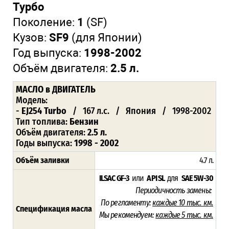
Турбо
Поколение:
1
(SF)
Кузов:
SF9
(для Японии)
Год выпуска:
1998-2002
Объём двигателя:
2.5 л.
МАСЛО
в ДВИГАТЕЛЬ
Модель:
-
EJ254 Turbo
/ 167 л.с. / Япония / 1998-2002
Тип топлива:
Бензин
Объём двигателя:
2.5 л.
Годы выпуска:
1998 - 2002
Объём заливки
4.7 л.
ILSAC GF-3
или
API SL
для
SAE 5W-30
Периодичность замены:
По регламенту:
каждые 10 тыс. км.
Спецификация масла
Мы рекомендуем:
каждые 5 тыс. км.