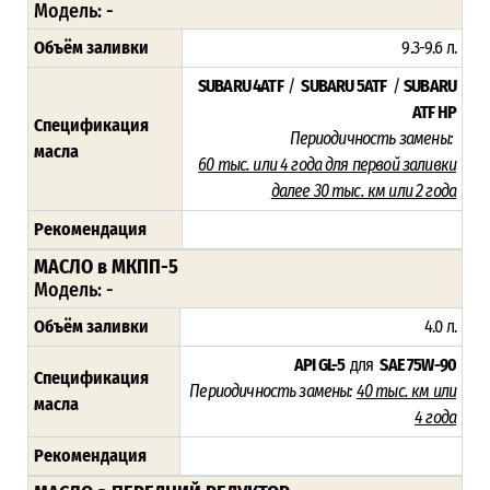
Модель:
-
Объём заливки
9.3-9.6
л.
SUBARU 4ATF
/
SUBARU 5ATF
/
SUBARU
ATF HP
Спецификация
Периодичность замены:
масла
60 тыс. или 4 года для первой заливки
далее 30 тыс. км или 2 года
Рекомендация
МАСЛО в МКПП-5
Модель: -
Объём заливки
4.0 л.
API GL-5
для
SAE 75W-90
Спецификация
Периодичность замены:
40 тыс. км или
масла
4 года
Рекомендация