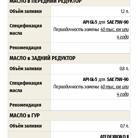
МАСЛО в ПЕРЕДНИЙ РЕДУКТОР
Объём заливки
1.2 л.
API GL-5
для
SAE 75W-90
Спецификация
Периодичность замены:
40 тыс. км или
масла
4 года
Рекомендация
МАСЛО в ЗАДНИЙ РЕДУКТОР
Объём заливки
0.8 л.
API GL-5
для
SAE 75W-90
Спецификация
Периодичность замены:
40 тыс. км или
масла
4 года
Рекомендация
МАСЛО в ГУР
Объём заливки
0.7 л.
ATF DEXRON D II