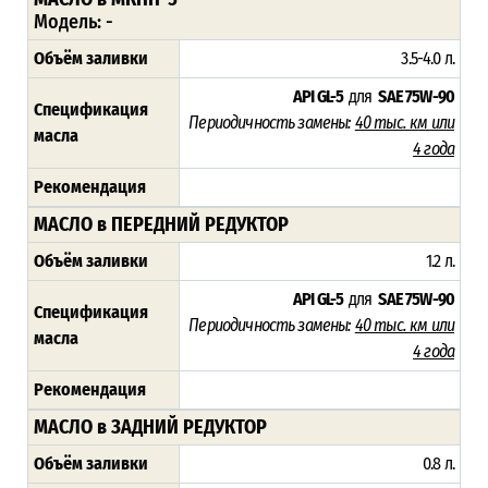
Модель: -
Объём заливки
3.5-4.0 л.
API GL-5
для
SAE 75W-90
Спецификация
Периодичность замены:
40 тыс. км или
масла
4 года
Рекомендация
МАСЛО в ПЕРЕДНИЙ РЕДУКТОР
Объём заливки
1.2 л.
API GL-5
для
SAE 75W-90
Спецификация
Периодичность замены:
40 тыс. км или
масла
4 года
Рекомендация
МАСЛО в ЗАДНИЙ РЕДУКТОР
Объём заливки
0.8 л.