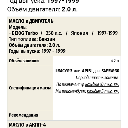
Год выпуска:
1997-1999
Объём двигателя:
2.0 л.
МАСЛО
в ДВИГАТЕЛЬ
Модель:
-
EJ20G Turbo
/ 250 л.с. / Япония / 1997-1999
Тип топлива:
Бензин
Объём двигателя:
2.0 л.
Годы выпуска:
1997 - 1999
Объём заливки
4.2 л.
ILSAC GF-3
или
API SL
для
SAE 5W-30
Периодичность замены:
По регламенту:
каждые 10 тыс. км.
Спецификация масла
Мы рекомендуем:
каждые 5 тыс. км.
Рекомендация
МАСЛО в АКПП-4