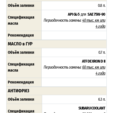
Объём заливки
0.8 л.
API GL-5
для
SAE 75W-90
Спецификация
Периодичность замены:
40 тыс. км или
масла
4 года
Рекомендация
МАСЛО в ГУР
Объём заливки
0.7 л.
ATF DEXRON D II
Спецификация
Периодичность замены:
60 тыс. км или
масла
4 года
Рекомендация
АНТИФРИЗ
Объём заливки
6.3 л.
SUBARU COOLANT
Спецификация