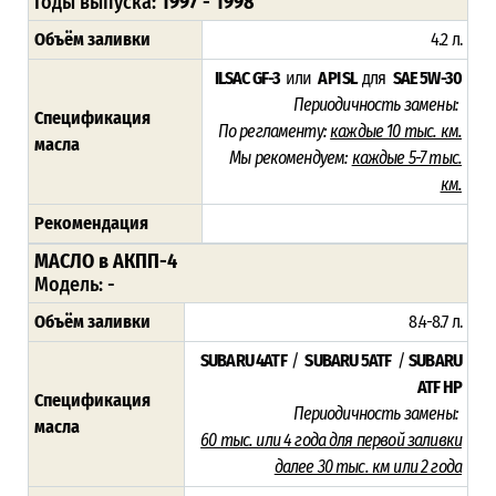
Годы выпуска:
1997 - 1998
Объём заливки
4.2 л.
ILSAC GF-3
или
API SL
для
SAE 5W-30
Периодичность замены:
Спецификация
По регламенту:
каждые 10 тыс. км.
масла
Мы рекомендуем:
каждые 5-7 тыс.
км.
Рекомендация
МАСЛО в АКПП-4
Модель:
-
Объём заливки
8.4-8.7
л.
SUBARU 4ATF
/
SUBARU 5ATF
/
SUBARU
ATF HP
Спецификация
Периодичность замены:
масла
60 тыс. или 4 года для первой заливки
далее 30 тыс. км или 2 года