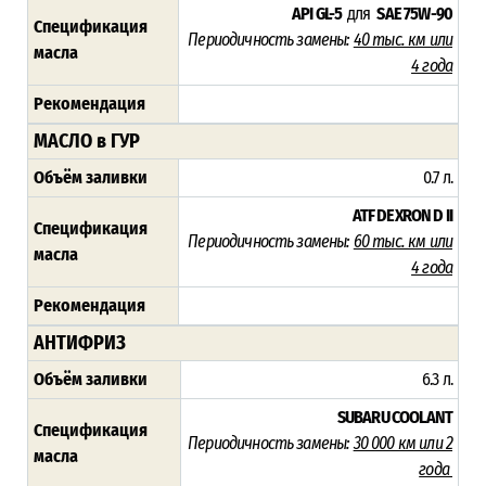
API GL-5
для
SAE 75W-90
Спецификация
Периодичность замены:
40 тыс. км или
масла
4 года
Рекомендация
МАСЛО в ГУР
Объём заливки
0.7 л.
ATF DEXRON D II
Спецификация
Периодичность замены:
60 тыс. км или
масла
4 года
Рекомендация
АНТИФРИЗ
Объём заливки
6.3 л.
SUBARU COOLANT
Спецификация
Периодичность замены:
30 000 км или 2
масла
года