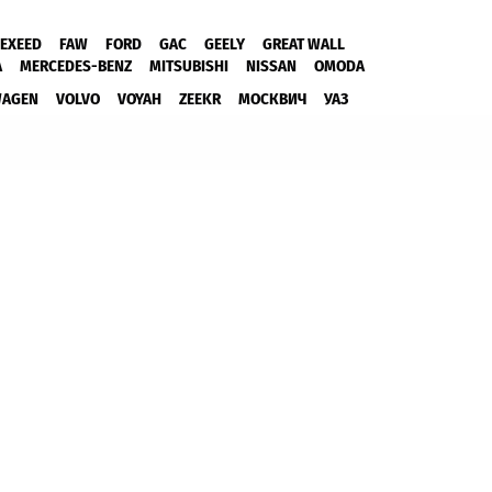
EXEED
FAW
FORD
GAC
GEELY
GREAT WALL
A
MERCEDES-BENZ
MITSUBISHI
NISSAN
OMODA
WAGEN
VOLVO
VOYAH
ZEEKR
МОСКВИЧ
УАЗ