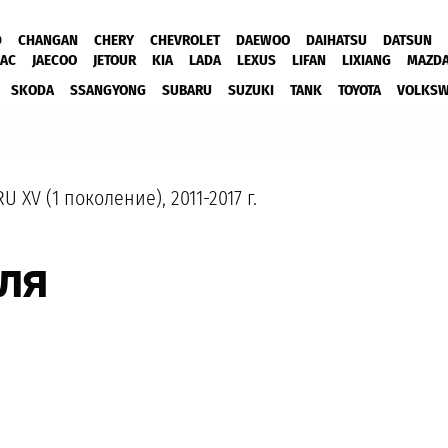
D
CHANGAN
CHERY
CHEVROLET
DAEWOO
DAIHATSU
DATSUN
JAC
JAECOO
JETOUR
KIA
LADA
LEXUS
LIFAN
LIXIANG
MAZD
SKODA
SSANGYONG
SUBARU
SUZUKI
TANK
TOYOTA
VOLKS
U XV (1 поколение), 2011-2017 г.
ля