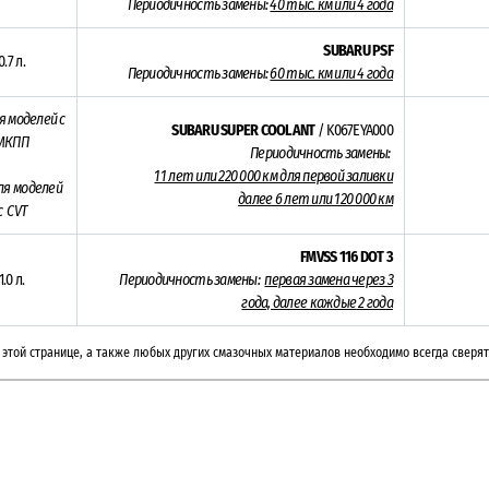
Периодичность замены:
40 тыс. км или 4 года
SUBARU PSF
0.7 л.
Периодичность замены:
60 тыс. км или 4 года
я моделей с
SUBARU SUPER COOLANT
/ K067EYA000
МКПП
Периодичность замены:
11 лет или 220 000 км для первой заливки
ля моделей
далее 6 лет или 120 000 км
с CVT
FMVSS 116 DOT 3
1.0 л.
Периодичность замены:
первая замена через 3
года, далее каждые
2 года
этой странице, а также любых других смазочных материалов необходимо всегда сверят