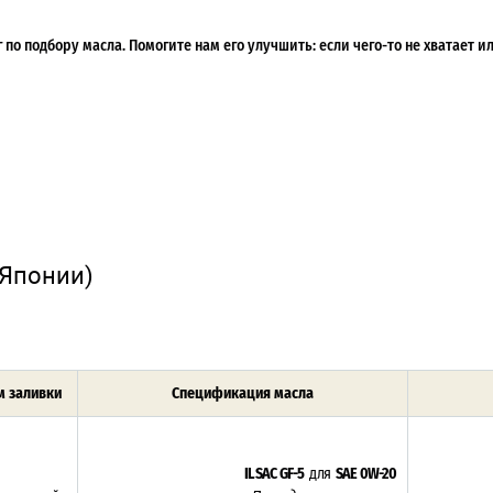
по подбору масла. Помогите нам его улучшить: если чего-то не хватает 
 Японии)
 заливки
Спецификация масла
ILSAC GF-5
для
SAE 0W-20