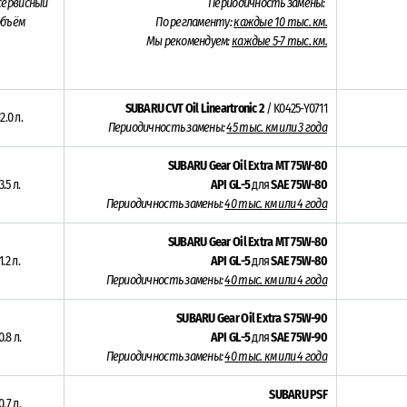
сервисный
Периодичность замены:
объём
По регламенту:
каждые 10 тыс. км.
Мы рекомендуем:
каждые 5-7 тыс. км.
SUBARU CVT Oil Lineartronic 2
/ K0425-Y0711
12.0 л.
Периодичность замены:
45
тыс. км или 3 года
SUBARU Gear Oil Extra MT 75W-80
3.5
л.
API GL-5
для
SAE 75W-80
Периодичность замены:
40 тыс. км или 4 года
SUBARU Gear Oil Extra MT 75W-80
1.2 л.
API GL-5
для
SAE 75W-80
Периодичность замены:
40 тыс. км или 4 года
SUBARU Gear Oil Extra S 75W-90
0.8 л.
API GL-5
для
SAE 75W-90
Периодичность замены:
40 тыс. км или 4 года
SUBARU PSF
0.7 л.