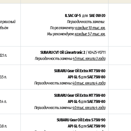
ILSAC GF-5
для
SAE 0W-20
сервисный
Периодичность замены:
объём
По регламенту:
каждые 10 тыс. км.
Мы рекомендуем:
каждые 5-7 тыс. км.
SUBARU CVT Oil Lineartronic 2
/ K0425-Y0711
12.1
л.
Периодичность замены:
45
тыс. км или 3 года
SUBARU Gear Oil Extra MT 75W-80
3.5
л.
API GL-5
для
SAE 75W-80
Периодичность замены:
40 тыс. км или 4 года
SUBARU Gear Oil Extra MT 75W-80
1.4 л.
API GL-5
для
SAE 75W-80
Периодичность замены:
40 тыс. км или 4 года
SUBARU Gear Oil Extra S 75W-90
0.8 л.
API GL-5
для
SAE 75W-90