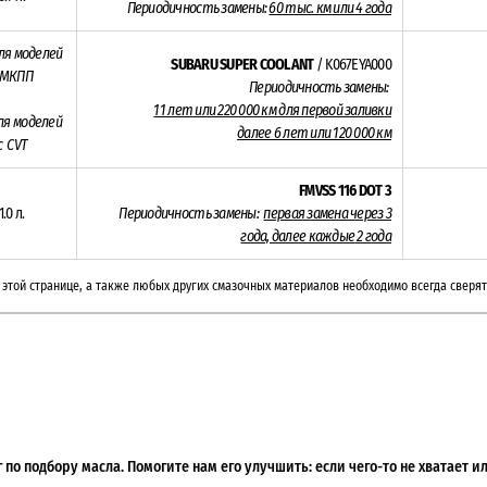
Периодичность замены:
60 тыс. км или 4 года
ля моделей
SUBARU SUPER COOLANT
/ K067EYA000
 МКПП
Периодичность замены:
11 лет или 220 000 км для первой заливки
ля моделей
далее 6 лет или 120 000 км
с CVT
FMVSS 116 DOT 3
1.0 л.
Периодичность замены:
первая замена через 3
года, далее каждые
2 года
этой странице, а также любых других смазочных материалов необходимо всегда сверят
по подбору масла. Помогите нам его улучшить: если чего-то не хватает 