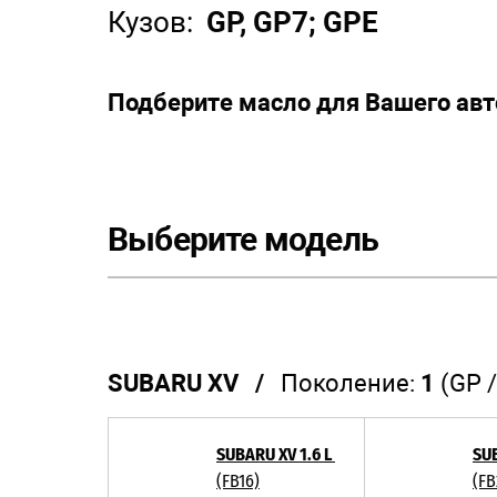
Кузов:
GP, GP7; GPE
Подберите масло для Вашего ав
Выберите модель
SUBARU XV /
Поколение:
1
(GP /
SUBARU XV 1.6 L
SUB
(FB16)
(FB