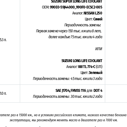
SUZUKI SUPER LONG LIFE COOLANT
OEM:
990E0-59J44000, 990F0-ECSC2-005
Аналог:
NISSAN L250
Цвет:
Синий
Периодичность замены:
Первая замена через 15
0 тыс. км или 8
лет,
далее каждые 75 тыс. км или 4 года
5.3 л.
ИЛИ
SUZUKI LONG LIFE COOLANT
Аналог:
VW TL 774-C
(G11)
Цвет:
Зеленый
Периодичность замены:
45
тыс. км или 3
года
SAE J1704, FMVSS 116
для
DOT 4
1.0 л.
Периодичность замены: 30 тыс. км или 2 года
гателе раз в
15000
км., но в условиях российского климата, низкого качества бензи
эксплуатации, мы рекомендуем менять масло в двигателе раз в 7000
км.