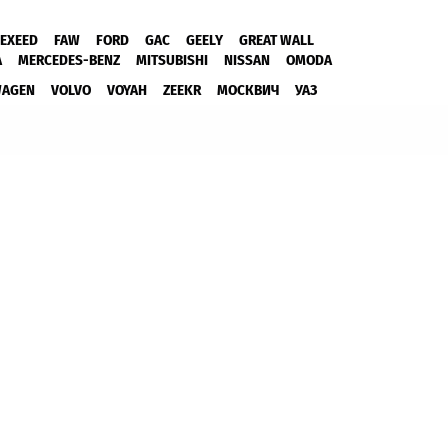
EXEED
FAW
FORD
GAC
GEELY
GREAT WALL
A
MERCEDES-BENZ
MITSUBISHI
NISSAN
OMODA
WAGEN
VOLVO
VOYAH
ZEEKR
МОСКВИЧ
УАЗ