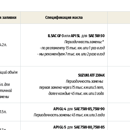
 заливки
Спецификация масла
ILSAC GF-3
или
API SL
для
SAE 5W-30
Периодичность замены: *
4.2 л.
- по регламенту 15
тыс. км. или 1 раз в год
- мы рекомендуем 7 тыс. км. или 2 раза в год
бщий объём
SUZUKI ATF 2384K
Периодичность замены:
5 л.
для
п
ервая замена через 75
тыс. км или 5 лет,
стичной
далее каждые 45 тыс. км. или 3 года
амены
API GL-4
для
SAE 75W-85, 75W-90
1.5 л.
Периодичность замены: 45
тыс. км. или 3 года
API GL-5
для
SAE 75W-80, 75W-85