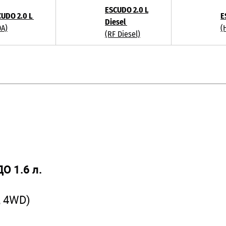
ESCUDO 2.0 L
CUDO 2.0 L
E
Diesel
0A)
(
(RF Diesel)
О 1.6 л.
, 4WD)