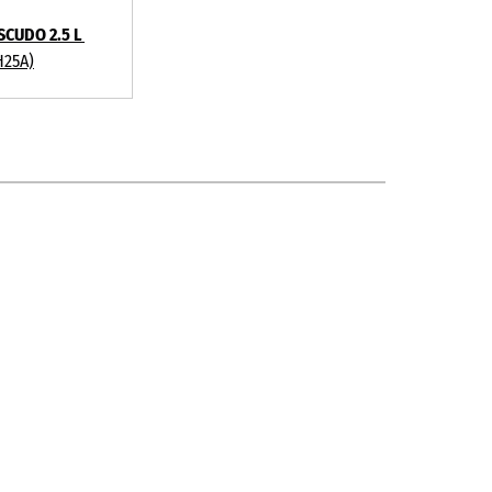
SCUDO 2.5 L
H25A)