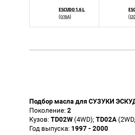
ESCUDO 1.6 L
ES
(G16A)
(J2
Подбор масла для СУЗУКИ ЭСКУД
Поколение:
2
Кузов:
TD02W
(4WD);
TD02A
(2WD
Год выпуска:
1997 - 2000