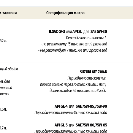
 заливки
Спецификация масла
ILSAC GF-3
или
API SL
для
SAE 5W-30
Периодичность замены: *
5.2 л.
- по регламенту 15
тыс. км. или 1 раз в год
- мы рекомендуем 7 тыс. км. или 2 раза в год
бщий объём
SUZUKI ATF 2384K
Периодичность замены:
5 л.
для
п
ервая замена через 75
тыс. км или 5 лет,
стичной
далее каждые 45 тыс. км. или 3 года
амены
API GL-4
для
SAE 75W-85, 75W-90
1.5 л.
Периодичность замены: 45
тыс. км. или 3 года
API GL-5
для
SAE 75W-80, 75W-85
1.7 л.
Периодичность замены: 45
тыс. км. или 3 года