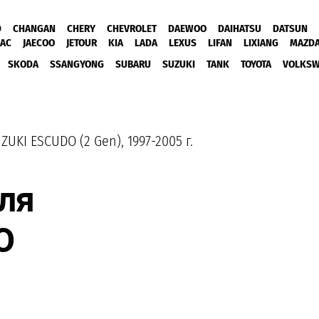
D
CHANGAN
CHERY
CHEVROLET
DAEWOO
DAIHATSU
DATSUN
JAC
JAECOO
JETOUR
KIA
LADA
LEXUS
LIFAN
LIXIANG
MAZD
SKODA
SSANGYONG
SUBARU
SUZUKI
TANK
TOYOTA
VOLKS
ZUKI ESCUDO (2 Gen), 1997-2005 г.
ля
О