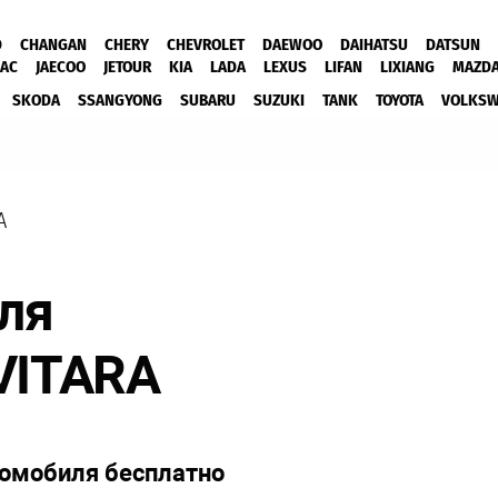
D
CHANGAN
CHERY
CHEVROLET
DAEWOO
DAIHATSU
DATSUN
JAC
JAECOO
JETOUR
KIA
LADA
LEXUS
LIFAN
LIXIANG
MAZD
SKODA
SSANGYONG
SUBARU
SUZUKI
TANK
TOYOTA
VOLKS
A
ля
VITARA
томобиля бесплатно