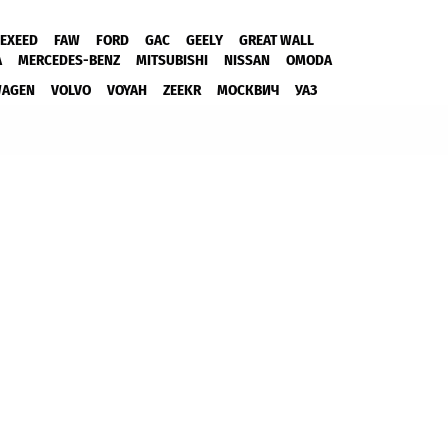
EXEED
FAW
FORD
GAC
GEELY
GREAT WALL
A
MERCEDES-BENZ
MITSUBISHI
NISSAN
OMODA
WAGEN
VOLVO
VOYAH
ZEEKR
МОСКВИЧ
УАЗ