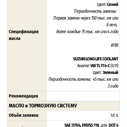
Цвет:
Синий
Периодичность замены:
Первая замена через 15
0 тыс. км или
8
лет,
Спецификация
далее каждые 75 тыс. км или 4 года
масла
ИЛИ
SUZUKI LONG LIFE COOLANT
Аналог:
VW TL 774-C
(G11)
Цвет:
Зеленый
Периодичность замены:
45
тыс. км или
3
года
Рекомендация
МАСЛО в ТОРМОЗНУЮ СИСТЕМУ
Объём заливки
1.0 л.
SAE J1704, FMVSS 116
для
DOT 4