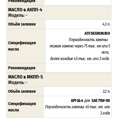
Рекомендация
МАСЛО в АКПП-4
Модель: -
Объём заливки
4.3 л.
ATF DEXRON III H
Периодичность замены:
Спецификация
п
ервая замена через 75
тыс. км или 5
масла
лет,
далее каждые 45 тыс. км. или 3 года
Рекомендация
МАСЛО в МКПП-5
Модель: -
Объём заливки
2.2 л.
API GL-4
для
SAE 75W-90
Спецификация
Периодичность замены: 45
тыс. км. или
масла
3 года