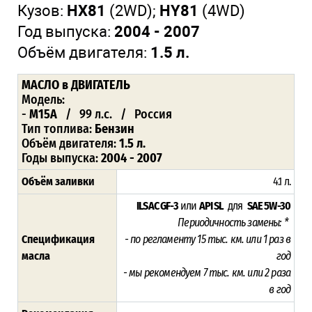
Кузов:
HX81
(2WD);
HY81
(4WD)
Год выпуска:
2004 - 2007
Объём двигателя:
1.5 л.
МАСЛО в ДВИГАТЕЛЬ
Модель:
-
M15A
/ 99 л.с. / Россия
Тип топлива:
Бензин
Объём двигателя:
1.5 л.
Годы выпуска:
2004 - 2007
Объём заливки
4.1 л.
ILSAC GF-3
или
API SL
для
SAE 5W-30
Периодичность замены: *
Спецификация
- по регламенту 15
тыс. км. или 1 раз в
масла
год
- мы рекомендуем 7 тыс. км. или 2 раза
в год