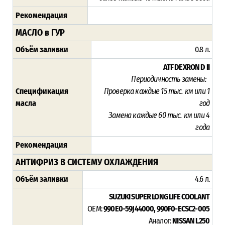
Рекомендация
МАСЛО в ГУР
Объём заливки
0.8 л.
ATF DEXRON D II
Периодичность замены:
Спецификация
Проверка каждые 15
тыс. км или 1
масла
год
Замена
каждые 60 тыс. км или 4
года
Рекомендация
АНТИФРИЗ В СИСТЕМУ ОХЛАЖДЕНИЯ
Объём заливки
4.6 л.
SUZUKI SUPER LONG LIFE COOLANT
OEM:
990E0-59J44000, 990F0-ECSC2-005
Аналог:
NISSAN L250