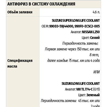
АНТИФРИЗ В СИСТЕМУ ОХЛАЖДЕНИЯ
Объём заливки
4.6 л.
SUZUKI SUPER LONG LIFE COOLANT
OEM:
990E0-59J44000, 990F0-ECSC2-005
Аналог:
NISSAN L250
Цвет:
Синий
Периодичность замены:
Первая замена через 15
0 тыс. км или
8
лет,
Спецификация
далее каждые 75 тыс. км или 4 года
масла
ИЛИ
SUZUKI LONG LIFE COOLANT
Аналог:
VW TL 774-C
(G11)
Цвет:
Зеленый
Периодичность замены:
45
тыс. км или
3
года