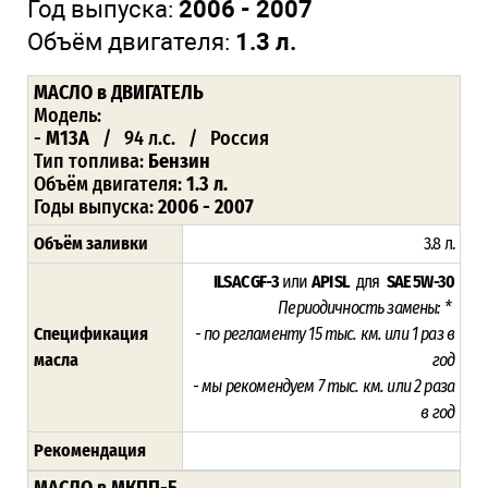
Год выпуска:
2006 - 2007
Объём двигателя:
1.3 л.
МАСЛО в ДВИГАТЕЛЬ
Модель:
-
M13A
/ 94 л.с. / Россия
Тип топлива:
Бензин
Объём двигателя:
1.3 л.
Годы выпуска:
2006 - 2007
Объём заливки
3.8 л.
ILSAC GF-3
или
API SL
для
SAE 5W-30
Периодичность замены: *
Спецификация
- по регламенту 15
тыс. км. или 1 раз в
масла
год
- мы рекомендуем 7 тыс. км. или 2 раза
в год
Рекомендация
МАСЛО в МКПП-5