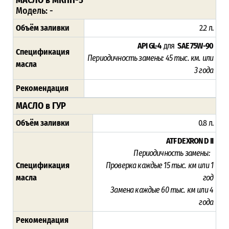
Модель: -
Объём заливки
2.2 л.
API GL-4
для
SAE 75W-90
Спецификация
Периодичность замены: 45
тыс. км. или
масла
3 года
Рекомендация
МАСЛО в ГУР
Объём заливки
0.8 л.
ATF DEXRON D II
Периодичность замены:
Спецификация
Проверка каждые 15
тыс. км или 1
масла
год
Замена
каждые 60 тыс. км или 4
года
Рекомендация