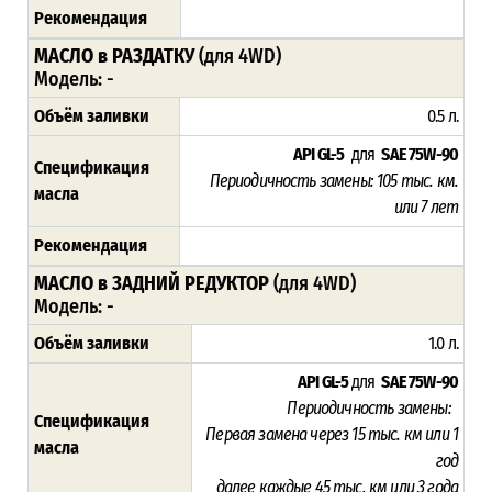
Рекомендация
МАСЛО в РАЗДАТКУ
(для 4WD)
Модель: -
Объём заливки
0.5 л.
API GL-5
для
SAE 75W-90
Спецификация
Периодичность замены:
105
тыс. км.
масла
или 7 лет
Рекомендация
МАСЛО в ЗАДНИЙ РЕДУКТОР
(для 4WD)
Модель: -
Объём заливки
1.0 л.
API GL-5
для
SAE 75W-90
Периодичность замены:
Спецификация
Первая замена через 15
тыс. км или 1
масла
год
далее каждые 45 тыс. км или 3 года