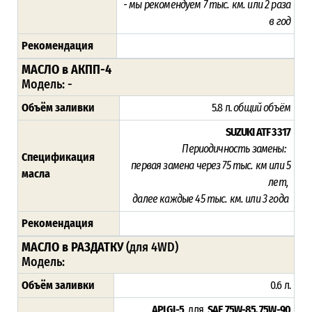
- мы рекомендуем 7 тыс. км. или 2 раза
в год
Рекомендация
МАСЛО в АКПП-4
Модель: -
Объём заливки
5.8 л.
общий объём
SUZUKI ATF 3317
Периодичность замены:
Спецификация
п
ервая замена через 75
тыс. км или 5
масла
лет,
далее каждые 45 тыс. км. или 3 года
Рекомендация
МАСЛО в РАЗДАТКУ
(для 4WD)
Модель:
Объём заливки
0.6 л.
API GL-5
для
SAE 75W-85, 75W-90