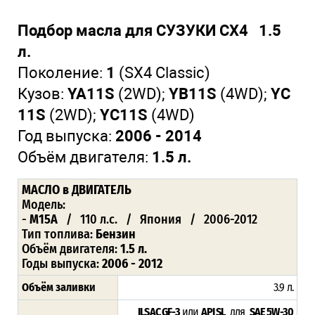
Подбор масла для СУЗУКИ СХ4 1.5
л.
Поколение:
1
(SX4 Classic)
Кузов:
YA11S
(2WD);
YB11S
(4WD);
YC
11S
(2WD);
YC11S
(4WD)
Год выпуска:
2006 - 2014
Объём двигателя:
1.5 л.
МАСЛО в ДВИГАТЕЛЬ
Модель:
-
M15A
/ 110 л.с. / Япония / 2006-2012
Тип топлива:
Бензин
Объём двигателя:
1.5 л.
Годы выпуска:
2006 - 2012
Объём заливки
3.9 л.
ILSAC GF-3
или
API SL
для
SAE 5W-30