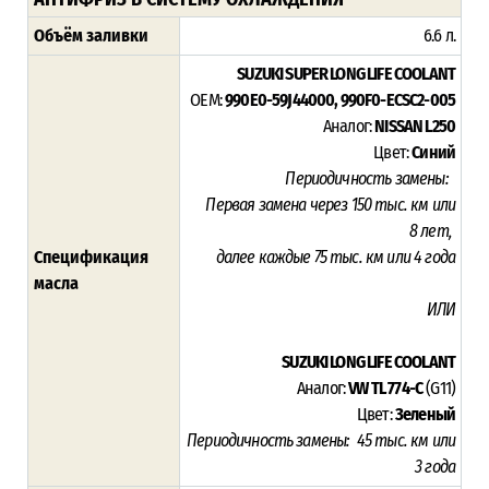
Объём заливки
6.6 л.
SUZUKI SUPER LONG LIFE COOLANT
OEM:
990E0-59J44000, 990F0-ECSC2-005
Аналог:
NISSAN L250
Цвет:
Синий
Периодичность замены:
Первая замена через 15
0 тыс. км или
8
лет,
Спецификация
далее каждые 75 тыс. км или 4 года
масла
ИЛИ
SUZUKI LONG LIFE COOLANT
Аналог:
VW TL 774-C
(G11)
Цвет:
Зеленый
Периодичность замены:
45
тыс. км или
3
года