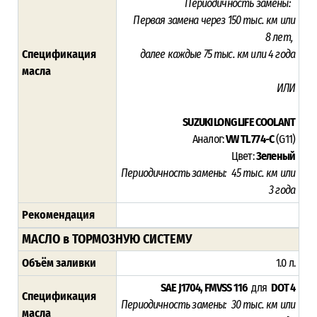
Периодичность замены:
Первая замена через 15
0 тыс. км или
8
лет,
Спецификация
далее каждые 75 тыс. км или 4 года
масла
ИЛИ
SUZUKI LONG LIFE COOLANT
Аналог:
VW TL 774-C
(G11)
Цвет:
Зеленый
Периодичность замены:
45
тыс. км или
3
года
Рекомендация
МАСЛО в ТОРМОЗНУЮ СИСТЕМУ
Объём заливки
1.0 л.
SAE J1704, FMVSS 116
для
DOT 4
Спецификация
Периодичность замены: 30 тыс. км или
масла