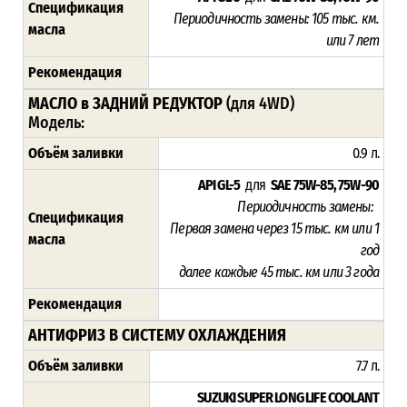
Спецификация
Периодичность замены:
105
тыс. км.
масла
или 7 лет
Рекомендация
МАСЛО в ЗАДНИЙ РЕДУКТОР
(для 4WD)
Модель:
Объём заливки
0.9 л.
API GL-5
для
SAE 75W-85, 75W-90
Периодичность замены:
Спецификация
Первая замена через 15
тыс. км или 1
масла
год
далее каждые 45 тыс. км или 3 года
Рекомендация
АНТИФРИЗ В СИСТЕМУ ОХЛАЖДЕНИЯ
Объём заливки
7.7 л.
SUZUKI SUPER LONG LIFE COOLANT