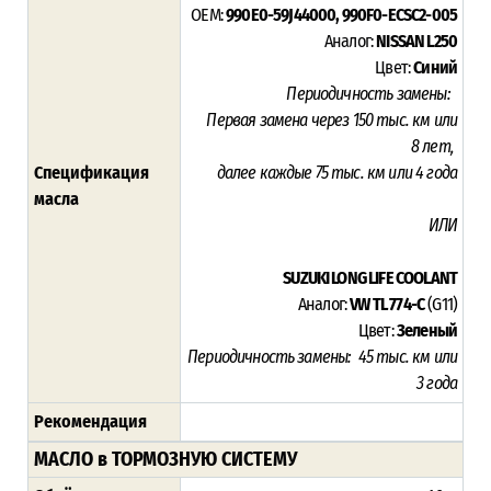
OEM:
990E0-59J44000, 990F0-ECSC2-005
Аналог:
NISSAN L250
Цвет:
Синий
Периодичность замены:
Первая замена через 15
0 тыс. км или
8
лет,
Спецификация
далее каждые 75 тыс. км или 4 года
масла
ИЛИ
SUZUKI LONG LIFE COOLANT
Аналог:
VW TL 774-C
(G11)
Цвет:
Зеленый
Периодичность замены:
45
тыс. км или
3
года
Рекомендация
МАСЛО в ТОРМОЗНУЮ СИСТЕМУ