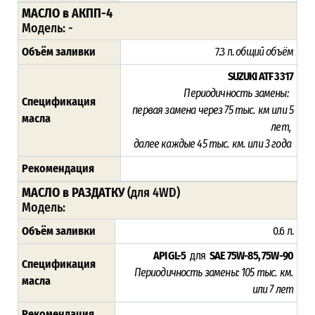
МАСЛО в АКПП-4
Модель: -
Объём заливки
7.3 л.
общий объём
SUZUKI ATF 3317
Периодичность замены:
Спецификация
п
ервая замена через 75
тыс. км или 5
масла
лет,
далее каждые 45 тыс. км. или 3 года
Рекомендация
МАСЛО в РАЗДАТКУ
(для 4WD)
Модель:
Объём заливки
0.6 л.
API GL-5
для
SAE 75W-85, 75W-90
Спецификация
Периодичность замены:
105
тыс. км.
масла
или 7 лет
Рекомендация