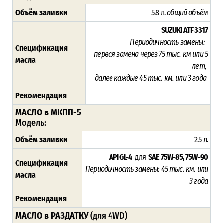
Объём заливки
5.8 л.
общий объём
SUZUKI ATF 3317
Периодичность замены:
Спецификация
п
ервая замена через 75
тыс. км или 5
масла
лет,
далее каждые 45 тыс. км. или 3 года
Рекомендация
МАСЛО в МКПП-5
Модель:
Объём заливки
2.5 л.
API GL-4
для
SAE 75W-85, 75W-90
Спецификация
Периодичность замены: 45
тыс. км. или
масла
3 года
Рекомендация
МАСЛО в РАЗДАТКУ
(для 4WD)