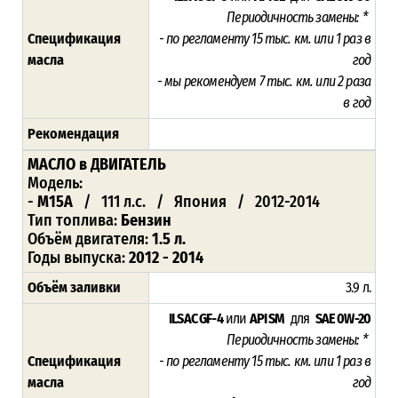
Периодичность замены: *
Спецификация
- по регламенту 15
тыс. км. или 1 раз в
масла
год
- мы рекомендуем 7 тыс. км. или 2 раза
в год
Рекомендация
МАСЛО в ДВИГАТЕЛЬ
Модель:
-
M15A
/ 111 л.с. / Япония / 2012-2014
Тип топлива:
Бензин
Объём двигателя:
1.5 л.
Годы выпуска:
2012 - 2014
Объём заливки
3.9 л.
ILSAC GF-4
или
API SM
для
SAE 0W-20
Периодичность замены: *
Спецификация
- по регламенту 15
тыс. км. или 1 раз в
масла
год