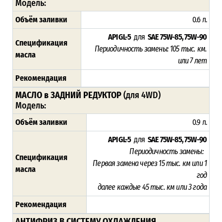
Модель:
Объём заливки
0.6 л.
API GL-5
для
SAE 75W-85, 75W-90
Спецификация
Периодичность замены:
105
тыс. км.
масла
или 7 лет
Рекомендация
МАСЛО в ЗАДНИЙ РЕДУКТОР
(для 4WD)
Модель:
Объём заливки
0.9 л.
API GL-5
для
SAE 75W-85, 75W-90
Периодичность замены:
Спецификация
Первая замена через 15
тыс. км или 1
масла
год
далее каждые 45 тыс. км или 3 года
Рекомендация
АНТИФРИЗ В СИСТЕМУ ОХЛАЖДЕНИЯ