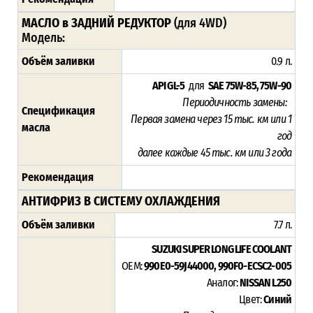
МАСЛО в ЗАДНИЙ РЕДУКТОР
(для 4WD)
Модель:
Объём заливки
0.9 л.
API GL-5
для
SAE 75W-85, 75W-90
Периодичность замены:
Спецификация
Первая замена через 15
тыс. км или 1
масла
год
далее каждые 45 тыс. км или 3 года
Рекомендация
АНТИФРИЗ В СИСТЕМУ ОХЛАЖДЕНИЯ
Объём заливки
7.7 л.
SUZUKI SUPER LONG LIFE COOLANT
OEM:
990E0-59J44000, 990F0-ECSC2-005
Аналог:
NISSAN L250
Цвет:
Синий