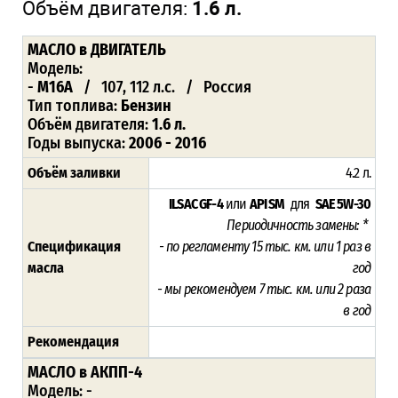
Объём двигателя:
1.6 л.
МАСЛО в ДВИГАТЕЛЬ
Модель:
-
M16A
/ 107, 112 л.с. / Россия
Тип топлива:
Бензин
Объём двигателя:
1.6 л.
Годы выпуска:
2006 - 2016
Объём заливки
4.2 л.
ILSAC GF-4
или
API SM
для
SAE 5W-30
Периодичность замены: *
Спецификация
- по регламенту 15
тыс. км. или 1 раз в
масла
год
- мы рекомендуем 7 тыс. км. или 2 раза
в год
Рекомендация
МАСЛО в АКПП-4
Модель: -