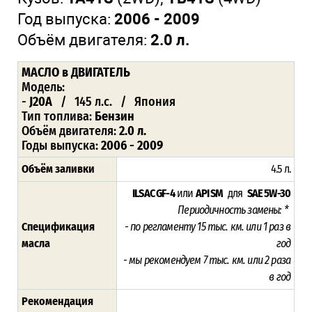
Год выпуска:
2006 - 2009
Объём двигателя:
2.0 л.
МАСЛО в ДВИГАТЕЛЬ
Модель:
-
J20A
/ 145 л.с. / Япония
Тип топлива:
Бензин
Объём двигателя:
2.0 л.
Годы выпуска:
2006 - 2009
Объём заливки
4.5 л.
ILSAC GF-4
или
API SM
для
SAE 5W-30
Периодичность замены: *
Спецификация
- по регламенту 15
тыс. км. или 1 раз в
масла
год
- мы рекомендуем 7 тыс. км. или 2 раза
в год
Рекомендация