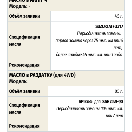
Модель: -
Объём заливки
4.5 л.
SUZUKI ATF 3317
Периодичность замены:
Спецификация
п
ервая замена через 75
тыс. км или 5
масла
лет,
далее каждые 45 тыс. км. или 3 года
Рекомендация
МАСЛО в РАЗДАТКУ
(для 4WD)
Модель:
Объём заливки
0.5 л.
API GL-5
для
SAE 75W-90
Спецификация
Периодичность замены:
105
тыс. км.
масла
или 7 лет
Рекомендация