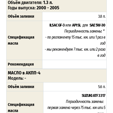
Объём двигателя:
1.3 л.
Годы выпуска:
2000 - 2005
Объём заливки
3.8 л.
ILSAC GF-3
или
API SL
для
SAE 5W-30
Периодичность замены: *
Спецификация
- по регламенту 15
тыс. км. или 1 раз в
масла
год
- мы рекомендуем 7 тыс. км. или 2 раза
в год
Рекомендация
МАСЛО в АКПП-4
Модель: -
Объём заливки
5.6 л.
SUZUKI ATF 3317
Периодичность замены:
Спецификация
п
ервая замена через 75
тыс. км или 5
масла