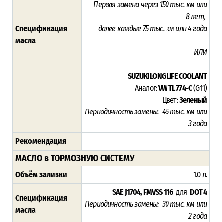
Первая замена через 15
0 тыс. км или
8
лет,
Спецификация
далее каждые 75 тыс. км или 4 года
масла
ИЛИ
SUZUKI LONG LIFE COOLANT
Аналог:
VW TL 774-C
(G11)
Цвет:
Зеленый
Периодичность замены:
45
тыс. км или
3
года
Рекомендация
МАСЛО в ТОРМОЗНУЮ СИСТЕМУ
Объём заливки
1.0 л.
SAE J1704, FMVSS 116
для
DOT 4
Спецификация
Периодичность замены: 30 тыс. км или
масла
2 года