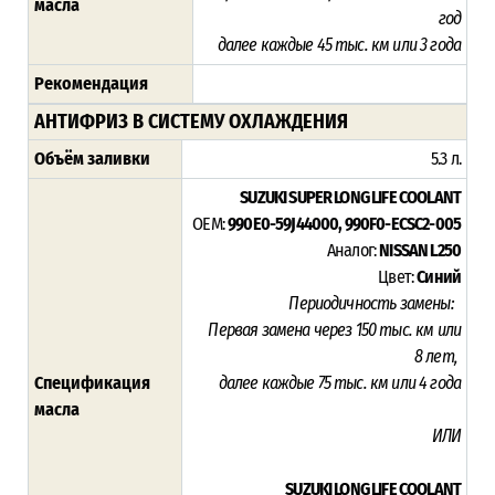
масла
год
далее каждые 45 тыс. км или 3 года
Рекомендация
АНТИФРИЗ В СИСТЕМУ ОХЛАЖДЕНИЯ
Объём заливки
5.3 л.
SUZUKI SUPER LONG LIFE COOLANT
OEM:
990E0-59J44000, 990F0-ECSC2-005
Аналог:
NISSAN L250
Цвет:
Синий
Периодичность замены:
Первая замена через 15
0 тыс. км или
8
лет,
Спецификация
далее каждые 75 тыс. км или 4 года
масла
ИЛИ
SUZUKI LONG LIFE COOLANT