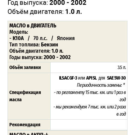
Год выпуска:
2000 - 2002
Объём двигателя:
1.0 л.
МАСЛО в ДВИГАТЕЛЬ
Модель:
-
K10A
/ 70 л.с. / Япония
Тип топлива:
Бензин
Объём двигателя:
1.0 л.
Годы выпуска:
2000 - 2002
Объём заливки
3.5 л.
ILSAC GF-3
или
API SL
для
SAE 5W-30
Периодичность замены: *
Спецификация
- по регламенту 15
тыс. км. или 1 раз в
масла
год
- мы рекомендуем 7 тыс. км. или 2 раза
в год
Рекомендация
МАСЛО в АКПП-4