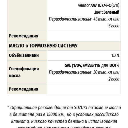
Аналог:
VW TL 774-C
(G11)
Цвет:
Зеленый
Периодичность замены:
45
тыс. км или
3
года
Рекомендация
МАСЛО в ТОРМОЗНУЮ СИСТЕМУ
Объём заливки
1.0 л.
SAE J1704, FMVSS 116
для
DOT 4
Спецификация
Периодичность замены: 30 тыс. км или
масла
2 года
Рекомендация
*
Официальная рекомендация от SUZUKI по замене масла
в двигателе раз в
15000
км., но в условиях российского
климата, низкого качества бензина и использования