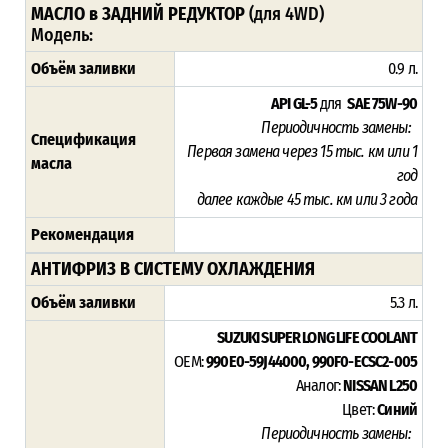
МАСЛО в ЗАДНИЙ РЕДУКТОР
(для 4WD)
Модель:
Объём заливки
0.9 л.
API GL-5
для
SAE 75W-90
Периодичность замены:
Спецификация
Первая замена через 15
тыс. км или 1
масла
год
далее каждые 45 тыс. км или 3 года
Рекомендация
АНТИФРИЗ В СИСТЕМУ ОХЛАЖДЕНИЯ
Объём заливки
5.3 л.
SUZUKI SUPER LONG LIFE COOLANT
OEM:
990E0-59J44000, 990F0-ECSC2-005
Аналог:
NISSAN L250
Цвет:
Синий
Периодичность замены: