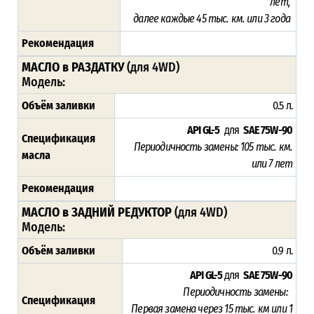
лет,
далее каждые 45 тыс. км. или 3 года
Рекомендация
МАСЛО в РАЗДАТКУ
(для 4WD)
Модель:
Объём заливки
0.5 л.
API GL-5
для
SAE 75W-90
Спецификация
Периодичность замены:
105
тыс. км.
масла
или 7 лет
Рекомендация
МАСЛО в ЗАДНИЙ РЕДУКТОР
(для 4WD)
Модель:
Объём заливки
0.9 л.
API GL-5
для
SAE 75W-90
Периодичность замены:
Спецификация
Первая замена через 15
тыс. км или 1