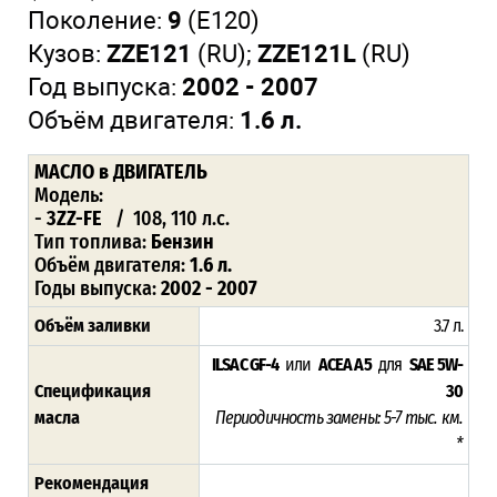
Поколение:
9
(E120)
Кузов:
ZZE121
(RU);
ZZE121L
(RU)
Год выпуска:
2002 - 2007
Объём двигателя:
1.6 л.
МАСЛО в ДВИГАТЕЛЬ
Модель:
-
3ZZ-FE
/ 108, 110 л.с.
Тип топлива:
Бензин
Объём двигателя:
1.6 л.
Годы выпуска:
2002 - 2007
Объём заливки
3.7 л.
ILSAC GF-4
или
ACEA A5
для
SAE 5W-
Спецификация
30
масла
Периодичность замены: 5-7 тыс. км.
*
Рекомендация