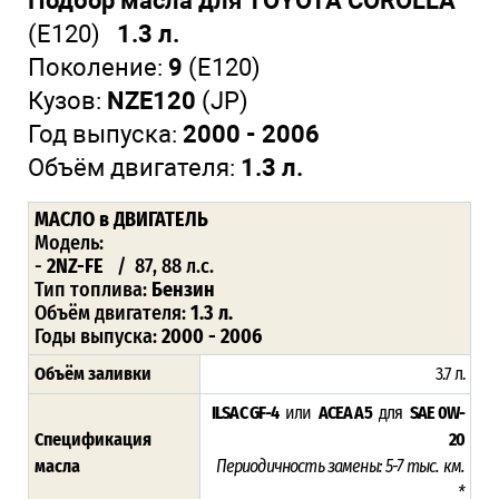
Подбор масла для TOYOTA COROLLA
(E120)
1.3 л.
Поколение:
9
(E120)
Кузов:
NZE120
(JP)
Год выпуска:
2000 - 2006
Объём двигателя:
1.3 л.
МАСЛО в ДВИГАТЕЛЬ
Модель:
-
2NZ-FE
/ 87, 88 л.с.
Тип топлива:
Бензин
Объём двигателя:
1.3 л.
Годы выпуска:
2000 - 2006
Объём заливки
3.7 л.
ILSAC GF-4
или
ACEA A5
для
SAE 0W-
Спецификация
20
масла
Периодичность замены: 5-7 тыс. км.
*