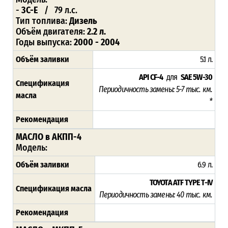
-
3C-E
/ 79 л.с.
Тип топлива:
Дизель
Объём двигателя:
2.2 л.
Годы выпуска:
2000 - 2004
Объём заливки
5.1 л.
API CF-4
для
SAE 5W-30
Спецификация
Периодичность замены: 5-7 тыс. км.
масла
*
Рекомендация
МАСЛО в АКПП-4
Модель:
Объём заливки
6.9 л.
TOYOTA ATF TYPE T-IV
Спецификация масла
Периодичность замены: 4
0 тыс. км.
Рекомендация