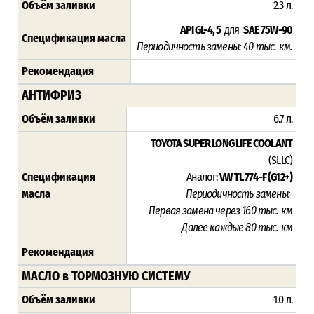
Объём заливки
2.3 л.
API GL-4, 5
для
SAE 75W-90
Спецификация масла
Периодичность замены: 4
0 тыс. км.
Рекомендация
АНТИФРИЗ
Объём заливки
6.7 л.
TOYOTA SUPER LONG LIFE COOLANT
(SLLC)
Спецификация
Аналог:
VW TL 774-F (G12+)
масла
Периодичность замены:
Первая замена через 16
0 тыс. км
Далее каждые 80 тыс. км
Рекомендация
МАСЛО в ТОРМОЗНУЮ СИСТЕМУ
Объём заливки
1.0 л.