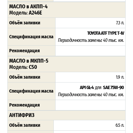
МАСЛО в АКПП-4
Модель:
A246E
Объём заливки
7.3 л.
TOYOTA ATF TYPE T-IV
Спецификация масла
Периодичность замены: 4
0 тыс. км.
Рекомендация
МАСЛО в МКПП-5
Модель:
C50
Объём заливки
1.9 л.
API GL-4
для
SAE 75W-90
Спецификация масла
Периодичность замены: 4
0 тыс. км.
Рекомендация
АНТИФРИЗ
Объём заливки
6.5 л.