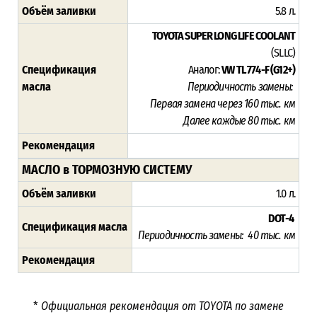
Объём заливки
5.8 л.
TOYOTA SUPER LONG LIFE COOLANT
(SLLC)
Спецификация
Аналог:
VW TL 774-F (G12+)
масла
Периодичность замены:
Первая замена через 16
0 тыс. км
Далее каждые 80 тыс. км
Рекомендация
МАСЛО в ТОРМОЗНУЮ СИСТЕМУ
Объём заливки
1.0 л.
DOT-4
Спецификация масла
Периодичность замены: 40 тыс. км
Рекомендация
*
Официальная рекомендация от TOYOTA по замене