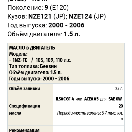
Поколение:
9
(E120)
Кузов:
NZE121
(JP);
NZE124
(JP)
Год выпуска:
2000 - 2006
Объём двигателя:
1.5 л.
МАСЛО в ДВИГАТЕЛЬ
Модель:
-
1NZ-FE
/ 105, 109, 110 л.с.
Тип топлива:
Бензин
Объём двигателя:
1.5 л.
Годы выпуска:
2000 - 2006
Объём заливки
3.7 л.
ILSAC GF-4
или
ACEA A5
для
SAE 0W-
Спецификация
20
масла
Периодичность замены: 5-7 тыс. км.
*
Рекомендация