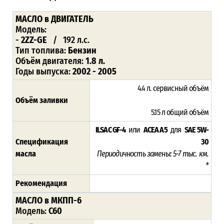
МАСЛО в ДВИГАТЕЛЬ
Модель:
-
2ZZ-GE
/ 192 л.с.
Тип топлива:
Бензин
Объём двигателя:
1.8 л.
Годы выпуска:
2002 - 2005
4.4 л. сервисный объём
Объём заливки
5.15 л общий объём
ILSAC GF-4
или
ACEA A5
для
SAE 5W-
Спецификация
30
масла
Периодичность замены: 5-7 тыс. км.
*
Рекомендация
МАСЛО в МКПП-6
Модель:
C60