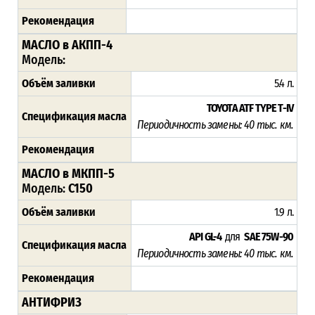
Рекомендация
МАСЛО в АКПП-4
Модель:
Объём заливки
5.4 л.
TOYOTA ATF TYPE T-IV
Спецификация масла
Периодичность замены: 4
0 тыс. км.
Рекомендация
МАСЛО в МКПП-5
Модель:
C150
Объём заливки
1.9 л.
API GL-4
для
SAE 75W-90
Спецификация масла
Периодичность замены: 4
0 тыс. км.
Рекомендация
АНТИФРИЗ