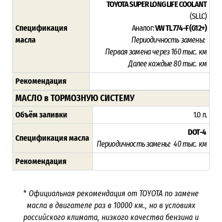
TOYOTA SUPER LONG LIFE COOLANT
(SLLC)
Спецификация
Аналог:
VW TL 774-F (G12+)
масла
Периодичность замены:
Первая замена через 16
0 тыс. км
Далее каждые 80 тыс. км
Рекомендация
МАСЛО в ТОРМОЗНУЮ СИСТЕМУ
Объём заливки
1.0 л.
DOT-4
Спецификация масла
Периодичность замены: 40 тыс. км
Рекомендация
*
Официальная рекомендация от TOYOTA по замене
масла в двигателе раз в
10000
км., но в условиях
российского климата, низкого качества бензина и