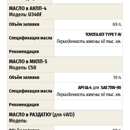
МАСЛО в АКПП-4
Модель:
U340F
Объём заливки
6.9 л.
TOYOTA ATF TYPE T-IV
Спецификация масла
Периодичность замены: 4
0 тыс. км.
Рекомендация
МАСЛО в МКПП-5
Модель:
C50
Объём заливки
1.9 л.
API GL-4
для
SAE 75W-90
Спецификация масла
Периодичность замены: 4
0 тыс. км.
Рекомендация
МАСЛО в РАЗДАТКУ
(для 4WD
)
Модель: