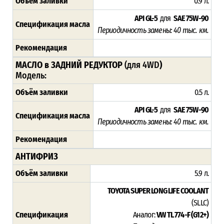
Объём заливки
0.9 л.
API GL-5
для
SAE 75W-90
Спецификация масла
Периодичность замены: 4
0 тыс. км.
Рекомендация
МАСЛО в ЗАДНИЙ РЕДУКТОР
(для 4WD
)
Модель:
Объём заливки
0.5 л.
API GL-5
для
SAE 75W-90
Спецификация масла
Периодичность замены: 4
0 тыс. км.
Рекомендация
АНТИФРИЗ
Объём заливки
5.9 л.
TOYOTA SUPER LONG LIFE COOLANT
(SLLC)
Спецификация
Аналог:
VW TL 774-F (G12+)