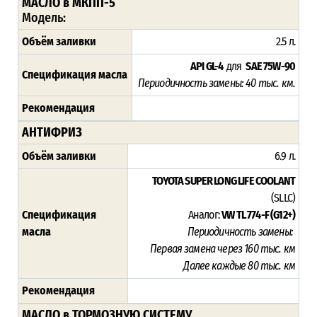
МАСЛО в МКПП-5
Модель:
Объём заливки
2.5 л.
API GL-4
для
SAE 75W-90
Спецификация масла
Периодичность замены: 4
0 тыс. км.
Рекомендация
АНТИФРИЗ
Объём заливки
6.9 л.
TOYOTA SUPER LONG LIFE COOLANT
(SLLC)
Спецификация
Аналог:
VW TL 774-F (G12+)
масла
Периодичность замены:
Первая замена через 16
0 тыс. км
Далее каждые 80 тыс. км
Рекомендация
МАСЛО в ТОРМОЗНУЮ СИСТЕМУ