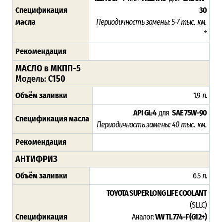
Спецификация
30
масла
Периодичность замены: 5-7 тыс. км.
*
Рекомендация
МАСЛО в МКПП-5
Модель:
C150
Объём заливки
1.9 л.
API GL-4
для
SAE 75W-90
Спецификация масла
Периодичность замены: 4
0 тыс. км.
Рекомендация
АНТИФРИЗ
Объём заливки
6.5 л.
TOYOTA SUPER LONG LIFE COOLANT
(SLLC)
Спецификация
Аналог:
VW TL 774-F (G12+)