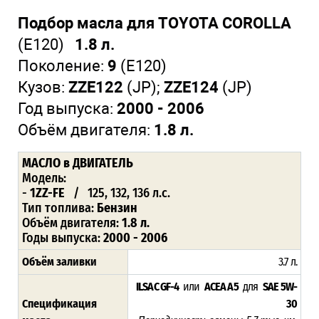
Подбор масла для TOYOTA COROLLA
(E120)
1.8 л.
Поколение:
9
(E120)
Кузов:
ZZE122
(JP);
ZZE124
(JP)
Год выпуска:
2000 - 2006
Объём двигателя:
1.8 л.
МАСЛО в ДВИГАТЕЛЬ
Модель:
-
1ZZ-FE
/ 125, 132, 136 л.с.
Тип топлива:
Бензин
Объём двигателя:
1.8 л.
Годы выпуска:
2000 - 2006
Объём заливки
3.7 л.
ILSAC GF-4
или
ACEA A5
для
SAE 5W-
Спецификация
30