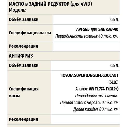
МАСЛО в ЗАДНИЙ РЕДУКТОР
(для 4WD)
Модель:
Объём заливки
0.5 л.
API GL-5
для
SAE 75W-90
Спецификация масла
Периодичность замены: 4
0 тыс. км.
Рекомендация
АНТИФРИЗ
Объём заливки
6.5 л.
TOYOTA SUPER LONG LIFE COOLANT
(SLLC)
Спецификация
Аналог:
VW TL 774-F (G12+)
масла
Периодичность замены:
Первая замена через 16
0 тыс. км
Далее каждые 80 тыс. км
Рекомендация