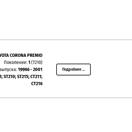
YOTA CORONA PREMIO
Поколение:
1
(T210)
выпуска:
19966 - 2001
Подробнее ...
1; ST210; ST215; CT211;
CT216