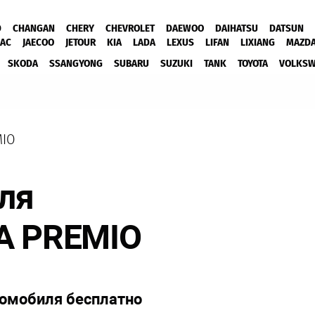
D
CHANGAN
CHERY
CHEVROLET
DAEWOO
DAIHATSU
DATSUN
JAC
JAECOO
JETOUR
KIA
LADA
LEXUS
LIFAN
LIXIANG
MAZD
SKODA
SSANGYONG
SUBARU
SUZUKI
TANK
TOYOTA
VOLKS
MIO
ля
A PREMIO
томобиля бесплатно