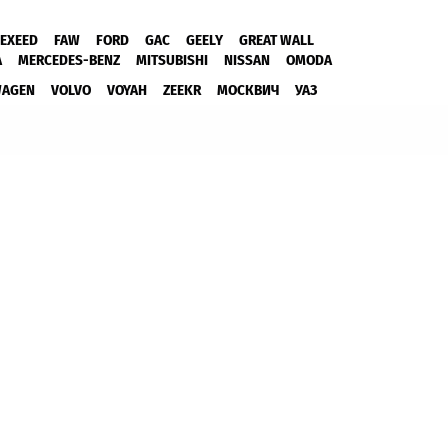
EXEED
FAW
FORD
GAC
GEELY
GREAT WALL
A
MERCEDES-BENZ
MITSUBISHI
NISSAN
OMODA
WAGEN
VOLVO
VOYAH
ZEEKR
МОСКВИЧ
УАЗ