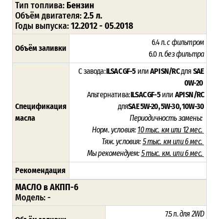
Тип топлива:
Бензин
Объём двигателя:
2.5 л.
Годы выпуска:
12.2012 - 05.2018
6.4 л.
с фильтром
Объём заливки
6.0 л.
без фильтра
С завода:
ILSAC GF-5
или
API SN/RC
для
SAE
0W-20
Альтернатива:
ILSAC GF-5
или
API SN/RC
Спецификация
для
SAE 5W-20, 5W-30, 10W-30
масла
Периодичность замены:
Норм. условия:
10 тыс. км или 12 мес.
Тяж. условия:
5 тыс. км или 6 мес.
Мы рекомендуем:
5 тыс. км. или 6 мес.
Рекомендация
МАСЛО в АКПП-6
Модель: -
7.5 л.
для 2WD