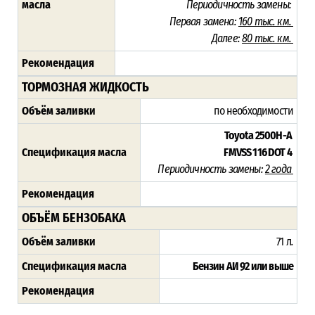
масла
Периодичность замены:
Первая замена:
160 тыс. км.
Далее:
80 тыс. км.
Рекомендация
ТОРМОЗНАЯ ЖИДКОСТЬ
Объём заливки
по необходимости
Toyota 2500H-A
Спецификация масла
FMVSS 116 DOT 4
Периодичность замены:
2 года
Рекомендация
ОБЪЁМ БЕНЗОБАКА
Объём заливки
71 л
.
Спецификация масла
Бензин АИ 92 или выше
Рекомендация