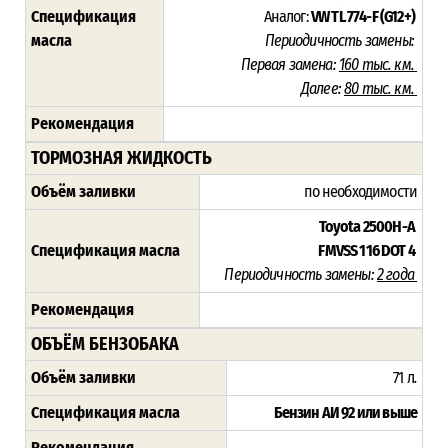
Спецификация
Аналог:
VW TL 774-F (G12+)
масла
Периодичность замены:
Первая замена:
160 тыс. км.
Далее:
80 тыс. км.
Рекомендация
ТОРМОЗНАЯ ЖИДКОСТЬ
Объём заливки
по необходимости
Toyota 2500H-A
Спецификация масла
FMVSS 116 DOT 4
Периодичность замены:
2 года
Рекомендация
ОБЪЁМ БЕНЗОБАКА
Объём заливки
71 л
.
Спецификация масла
Бензин АИ 92 или выше
Рекомендация