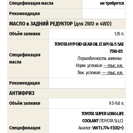
Спецификация масла
не требуется
Рекомендация
МАСЛО в ЗАДНИЙ РЕДУКТОР
(для 2WD и 4WD)
Объём заливки
1.35 л.
TOYOTA HYPOID GEAR OIL LT
API GL-5 SAE
75W-85
Спецификация
Периодичность замены:
масла
Норм. условия:
-- тыс. км.
Тяж. условия:
--- тыс. км.
Рекомендация
АНТИФРИЗ
Объём заливки
9.5-9.8 л.
TOYOTA SUPER LONG LIFE
COOLANT
(TOYOTA SLLC)
Спецификация
Аналог:
VW TL 774-F (G12+)