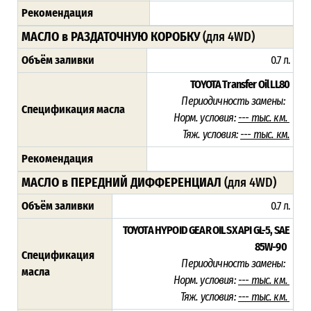
Рекомендация
МАСЛО в РАЗДАТОЧНУЮ КОРОБКУ
(для 4WD)
Объём заливки
0.7 л.
TOYOTA Transfer Oil LL80
Периодичность замены:
Спецификация масла
Норм. условия:
--- тыс. км.
Тяж. условия:
--- тыс. км.
Рекомендация
МАСЛО в ПЕРЕДНИЙ ДИФФЕРЕНЦИАЛ
(для 4WD)
Объём заливки
0.7 л.
TOYOTA HYPOID GEAR OIL SX API GL-5, SAE
85W-90
Спецификация
Периодичность замены:
масла
Норм. условия:
--- тыс. км.
Тяж. условия:
--- тыс. км.