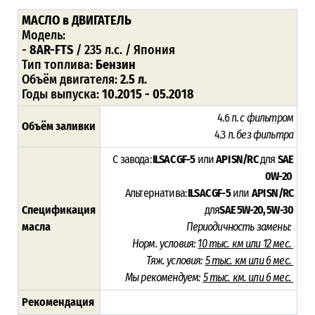
МАСЛО
в ДВИГАТЕЛЬ
Модель:
-
8AR-FTS
/ 235 л.с. / Япония
Тип топлива:
Бензин
Объём двигателя:
2.5 л.
Годы выпуска:
10.2015 - 05.2018
4.6 л.
с фильтром
Объём заливки
4.3 л.
без фильтра
С завода:
ILSAC GF-5
или
API SN/RC
для
SAE
0W-20
Альтернатива:
ILSAC GF-5
или
API SN/RC
Спецификация
для
SAE 5W-20, 5W-30
масла
Периодичность замены:
Норм. условия:
10 тыс. км или 12 мес.
Тяж. условия:
5 тыс. км или 6 мес.
Мы рекомендуем:
5 тыс. км. или 6 мес.
Рекомендация