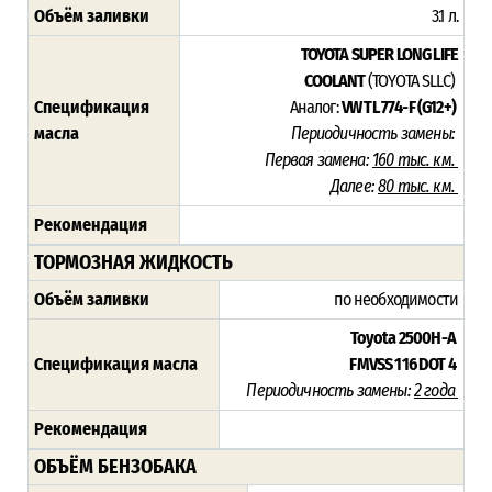
Объём заливки
3.1 л.
TOYOTA SUPER LONG LIFE
COOLANT
(TOYOTA SLLC)
Спецификация
Аналог:
VW TL 774-F (G12+)
масла
Периодичность замены:
Первая замена:
160 тыс. км.
Далее:
80 тыс. км.
Рекомендация
ТОРМОЗНАЯ ЖИДКОСТЬ
Объём заливки
по необходимости
Toyota 2500H-A
Спецификация масла
FMVSS 116 DOT 4
Периодичность замены:
2 года
Рекомендация
ОБЪЁМ БЕНЗОБАКА