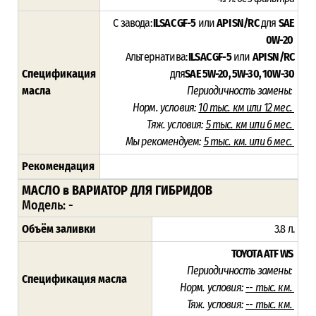
С завода:
ILSAC GF-5
или
API SN/RC
для
SAE
0W-20
Альтернатива:
ILSAC GF-5
или
API SN/RC
Спецификация
для
SAE 5W-20, 5W-30, 10W-30
масла
Периодичность замены:
Норм. условия:
10 тыс. км или 12 мес.
Тяж. условия:
5 тыс. км или 6 мес.
Мы рекомендуем:
5 тыс. км. или 6 мес.
Рекомендация
МАСЛО в ВАРИАТОР ДЛЯ ГИБРИДОВ
Модель: -
Объём заливки
3.8 л.
TOYOTA ATF WS
Периодичность замены:
Спецификация масла
Норм. условия:
-- тыс. км.
Тяж. условия:
-- тыс. км.