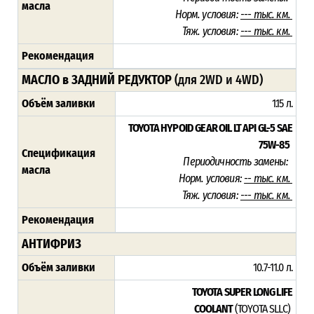
масла
Норм. условия:
--- тыс. км.
Тяж. условия:
--- тыс. км.
Рекомендация
МАСЛО в ЗАДНИЙ РЕДУКТОР
(для 2WD и 4WD)
Объём заливки
1.15 л.
TOYOTA HYPOID GEAR OIL LT
API GL-5 SAE
75W-85
Спецификация
Периодичность замены:
масла
Норм. условия:
-- тыс. км.
Тяж. условия:
--- тыс. км.
Рекомендация
АНТИФРИЗ
Объём заливки
10.7-11.0 л.
TOYOTA SUPER LONG LIFE
COOLANT
(TOYOTA SLLC)