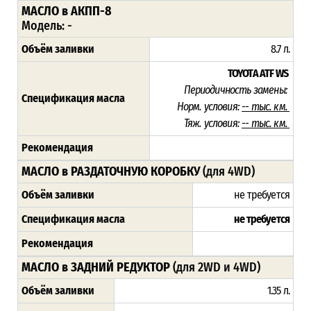
МАСЛО в АКПП-8
Модель: -
Объём заливки
8.7 л.
TOYOTA ATF WS
Периодичность замены:
Спецификация масла
Норм. условия:
-- тыс. км.
Тяж. условия:
-- тыс. км.
Рекомендация
МАСЛО в РАЗДАТОЧНУЮ КОРОБКУ
(для 4WD)
Объём заливки
не требуется
Спецификация масла
не требуется
Рекомендация
МАСЛО в ЗАДНИЙ РЕДУКТОР
(для 2WD и 4WD)
Объём заливки
1.35 л.