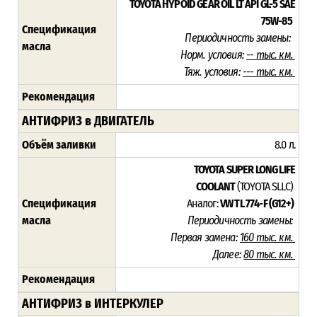
TOYOTA HYPOID GEAR OIL LT
API GL-5 SAE
75W-85
Спецификация
Периодичность замены:
масла
Норм. условия:
-- тыс. км.
Тяж. условия:
--- тыс. км.
Рекомендация
АНТИФРИЗ в ДВИГАТЕЛЬ
Объём заливки
8.0 л.
TOYOTA SUPER LONG LIFE
COOLANT
(TOYOTA SLLC)
Спецификация
Аналог:
VW TL 774-F (G12+)
масла
Периодичность замены:
Первая замена:
160 тыс. км.
Далее:
80 тыс. км.
Рекомендация
АНТИФРИЗ в ИНТЕРКУЛЕР