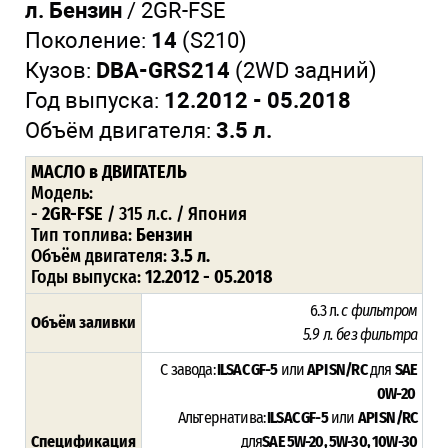
л. Бензин
/ 2GR-FSE
Поколение:
14
(S210)
Кузов:
DBA-GRS214
(2WD задний)
Год выпуска:
12.2012 - 05.2018
Объём двигателя:
3.5 л.
МАСЛО
в ДВИГАТЕЛЬ
Модель:
-
2GR-FSE
/ 315 л.с. / Япония
Тип топлива:
Бензин
Объём двигателя:
3.5 л.
Годы выпуска:
12.2012 - 05.2018
6.3 л.
с фильтром
Объём заливки
5.9 л. без фильтра
С завода:
ILSAC GF-5
или
API SN/RC
для
SAE
0W-20
Альтернатива:
ILSAC GF-5
или
API SN/RC
Спецификация
для
SAE 5W-20, 5W-30, 10W-30