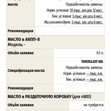
масла
Периодичность замены:
Норм. условия:
10 тыс. км или 12 мес.
Тяж. условия:
5 тыс. км или 6 мес.
Мы рекомендуем:
5 тыс. км. или 6 мес.
Рекомендация
МАСЛО в АКПП-8
Модель: -
Объём заливки
9.5 л.
TOYOTA ATF WS
Периодичность замены:
Спецификация масла
Норм. условия:
-- тыс. км.
Тяж. условия:
-- тыс. км.
Рекомендация
МАСЛО в РАЗДАТОЧНУЮ КОРОБКУ
(для 4WD)
Объём заливки
не требуется