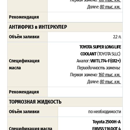
Далее:
80 тыс. км.
Рекомендация
АНТИФРИЗ в ИНТЕРКУЛЕР
Объём заливки
2.2 л.
TOYOTA SUPER LONG LIFE
COOLANT
(TOYOTA SLLC)
Спецификация
Аналог:
VW TL 774-F (G12+)
масла
Периодичность замены:
Первая замена:
160 тыс. км.
Далее:
80 тыс. км.
Рекомендация
ТОРМОЗНАЯ ЖИДКОСТЬ
Объём заливки
по необходимости
Toyota 2500H-A
Спецификация масла
FMVSS 116 DOT 4