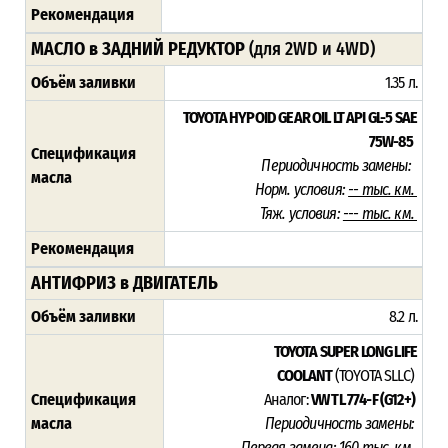
Рекомендация
МАСЛО в ЗАДНИЙ РЕДУКТОР
(для 2WD и 4WD)
Объём заливки
1.35 л.
TOYOTA HYPOID GEAR OIL LT
API GL-5 SAE
75W-85
Спецификация
Периодичность замены:
масла
Норм. условия:
-- тыс. км.
Тяж. условия:
--- тыс. км.
Рекомендация
АНТИФРИЗ в ДВИГАТЕЛЬ
Объём заливки
8.2 л.
TOYOTA SUPER LONG LIFE
COOLANT
(TOYOTA SLLC)
Спецификация
Аналог:
VW TL 774-F (G12+)
масла
Периодичность замены:
Первая замена:
160 тыс. км.