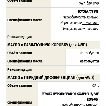
Объём заливки
9.4 л.
для 4WD
TOYOTA ATF WS
Периодичность замены:
Спецификация масла
Норм. условия:
-- тыс. км.
Тяж. условия:
-- тыс. км.
Рекомендация
МАСЛО в РАЗДАТОЧНУЮ КОРОБКУ
(для 4WD)
Объём заливки
не требуется
Спецификация масла
не требуется
Рекомендация
МАСЛО в ПЕРЕДНИЙ ДИФФЕРЕНЦИАЛ
(для 4WD)
Объём заливки
0.7 л.
TOYOTA HYPOID GEAR OIL SX API GL-5, SAE
85W-90
Спецификация
Периодичность замены: