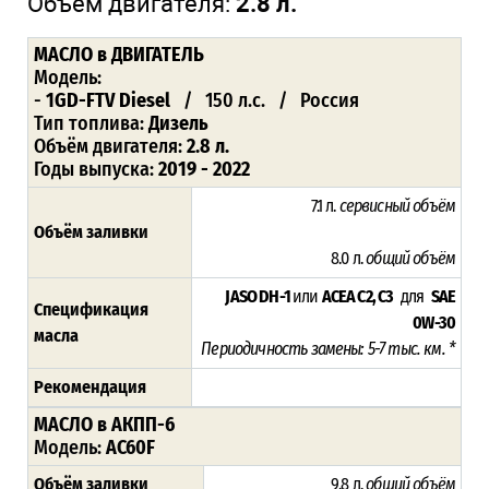
Объём двигателя:
2.8 л.
МАСЛО в ДВИГАТЕЛЬ
Модель:
-
1GD-FTV Diesel
/ 150 л.с. / Россия
Тип топлива:
Дизель
Объём двигателя:
2.8 л.
Годы выпуска:
2019 - 2022
7.1 л.
сервисный объём
Объём заливки
8.0 л.
общий объём
JASO DH-1
или
ACEA C2, C3
для
SAE
Спецификация
0W-30
масла
Периодичность замены: 5-7 тыс. км. *
Рекомендация
МАСЛО в АКПП-6
Модель:
AC60F
Объём заливки
9.8 л.
общий объём