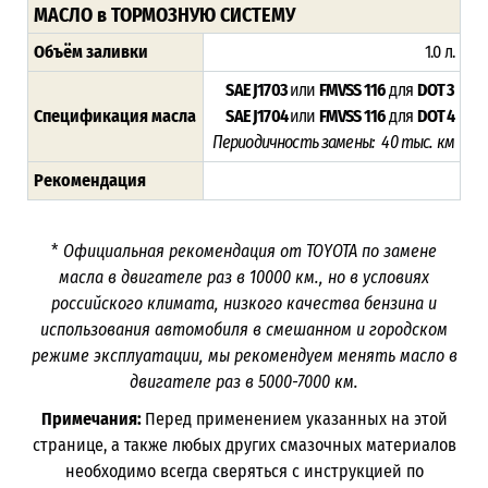
МАСЛО в ТОРМОЗНУЮ СИСТЕМУ
Объём заливки
1.0 л.
SAE J1703
или
FMVSS 116
для
DOT 3
Спецификация масла
SAE J1704
или
FMVSS 116
для
DOT 4
Периодичность замены: 40 тыс. км
Рекомендация
*
Официальная рекомендация от TOYOTA по замене
масла в двигателе раз в
10000
км., но в условиях
российского климата, низкого качества бензина и
использования автомобиля в смешанном и городском
режиме эксплуатации, мы рекомендуем менять масло в
двигателе раз в 5000-7000
км.
Примечания:
Перед применением указанных на этой
странице, а также любых других смазочных материалов
необходимо всегда сверяться с инструкцией по