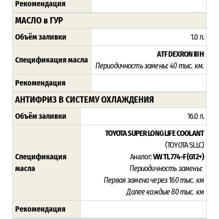
Рекомендация
МАСЛО в ГУР
Объём заливки
1.0 л.
ATF DEXRON III H
Спецификация масла
Периодичность замены: 4
0 тыс. км.
Рекомендация
АНТИФРИЗ В СИСТЕМУ ОХЛАЖДЕНИЯ
Объём заливки
16.0 л.
TOYOTA SUPER LONG LIFE COOLANT
(TOYOTA SLLC)
Спецификация
Аналог:
VW TL 774-F (G12+)
масла
Периодичность замены:
Первая замена через 16
0 тыс. км
Далее каждые 80 тыс. км
Рекомендация