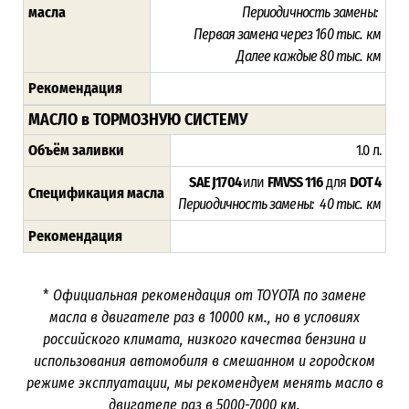
масла
Периодичность замены:
Первая замена через 16
0 тыс. км
Далее каждые 80 тыс. км
Рекомендация
МАСЛО в ТОРМОЗНУЮ СИСТЕМУ
Объём заливки
1.0 л.
SAE J1704
или
FMVSS 116
для
DOT 4
Спецификация масла
Периодичность замены: 40 тыс. км
Рекомендация
*
Официальная рекомендация от TOYOTA по замене
масла в двигателе раз в
10000
км., но в условиях
российского климата, низкого качества бензина и
использования автомобиля в смешанном и городском
режиме эксплуатации, мы рекомендуем менять масло в
двигателе раз в 5000-7000
км.