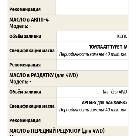
Рекомендация
МАСЛО в АКПП-4
Модель:
-
Объём заливки
10.3 л.
TOYOTA ATF TYPE T-IV
Спецификация масла
Периодичность замены: 4
0 тыс. км.
Рекомендация
МАСЛО в РАЗДАТКУ
(для 4WD)
Модель:
-
Объём заливки
1.4 л.
для 4WD
API GL-5
для
SAE 75W-85
Спецификация масла
Периодичность замены: 4
0 тыс. км.
Рекомендация
МАСЛО в ПЕРЕДНИЙ РЕДУКТОР
(для 4WD)