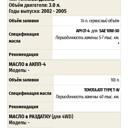
Объём двигателя:
3.0 л.
Годы выпуска:
2002 - 2005
Объём заливки
7.4 л.
сервисный объём
API CF-4
для
SAE 10W-30
Спецификация
Периодичность замены: 5-7 тыс. км.
масла
*
Рекомендация
МАСЛО в АКПП-4
Модель: -
Объём заливки
10.1 л.
TOYOTA ATF TYPE T-IV
Спецификация масла
Периодичность замены: 4
0 тыс. км.
Рекомендация
МАСЛО в РАЗДАТКУ
(для 4WD)
Модель: -