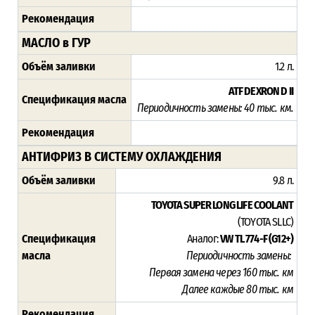
Рекомендация
МАСЛО в ГУР
Объём заливки
1.2 л.
ATF DEXRON D II
Спецификация масла
Периодичность замены: 4
0 тыс. км.
Рекомендация
АНТИФРИЗ В СИСТЕМУ ОХЛАЖДЕНИЯ
Объём заливки
9.8 л.
TOYOTA SUPER LONG LIFE COOLANT
(TOYOTA SLLC)
Спецификация
Аналог:
VW TL 774-F (G12+)
масла
Периодичность замены:
Первая замена через 16
0 тыс. км
Далее каждые 80 тыс. км
Рекомендация