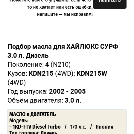
то не хватает или есть ошибки,
напишите — мы исправим!
Подбор масла для ХАЙЛЮКС СУРФ
3.0 л. Дизель
Поколение:
4
(N210)
Кузов:
KDN215
(4WD);
KDN215W
(4WD)
Год выпуска:
2002 - 2005
Объём двигателя:
3.0 л.
МАСЛО в ДВИГАТЕЛЬ
Модель:
-
1KD-FTV Diesel Turbo
/ 170 л.с. / Япония
Тип топлива:
Дизель