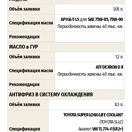
Объём заливки
3.05 л.
API GL-5 LS
для
SAE 75W-85, 75W-90
Спецификация масла
Периодичность замены: 4
0 тыс. км.
Рекомендация
МАСЛО в ГУР
Объём заливки
1.2 л.
ATF DEXRON D II
Спецификация масла
Периодичность замены: 4
0 тыс. км.
Рекомендация
АНТИФРИЗ В СИСТЕМУ ОХЛАЖДЕНИЯ
Объём заливки
8.3 л.
TOYOTA SUPER LONG LIFE COOLANT
(TOYOTA SLLC)
Спецификация
Аналог:
VW TL 774-F (G12+)