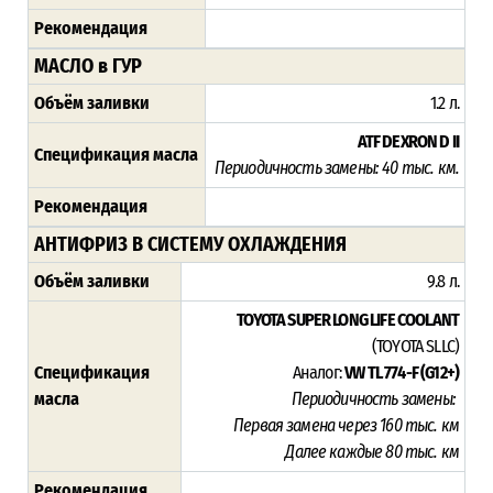
Рекомендация
МАСЛО в ГУР
Объём заливки
1.2 л.
ATF DEXRON D II
Спецификация масла
Периодичность замены: 4
0 тыс. км.
Рекомендация
АНТИФРИЗ В СИСТЕМУ ОХЛАЖДЕНИЯ
Объём заливки
9.8 л.
TOYOTA SUPER LONG LIFE COOLANT
(TOYOTA SLLC)
Спецификация
Аналог:
VW TL 774-F (G12+)
масла
Периодичность замены:
Первая замена через 16
0 тыс. км
Далее каждые 80 тыс. км
Рекомендация