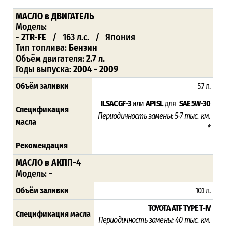
МАСЛО в ДВИГАТЕЛЬ
Модель:
-
2TR-FE
/ 163 л.с. / Япония
Тип топлива:
Бензин
Объём двигателя:
2.7 л.
Годы выпуска:
2004 - 2009
Объём заливки
5.7 л.
ILSAC GF-3
или
API SL
для
SAE 5W-30
Спецификация
Периодичность замены: 5-7 тыс. км.
масла
*
Рекомендация
МАСЛО в АКПП-4
Модель:
-
Объём заливки
10.1 л.
TOYOTA ATF TYPE T-IV
Спецификация масла
Периодичность замены: 4
0 тыс. км.