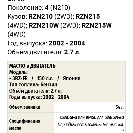
Поколение:
4
(N210)
Кузов:
RZN210
(2WD);
RZN215
(4WD);
RZN210W
(2WD);
RZN215W
(4WD)
Год выпуска:
2002 - 2004
Объём двигателя:
2.7 л.
МАСЛО в ДВИГАТЕЛЬ
Модель:
-
3RZ-FE
/ 150 л.с. / Япония
Тип топлива:
Бензин
Объём двигателя:
2.7 л.
Годы выпуска:
2002 - 2004
Объём заливки
5.4 л.
ILSAC GF-3
или
API SL
для
SAE 5W-30
Спецификация
Периодичность замены: 5-7 тыс. км.
масла
*