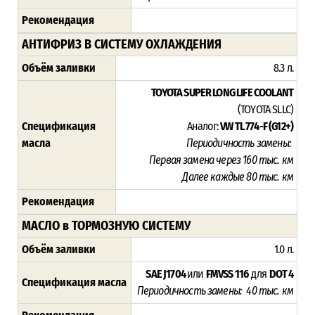
Рекомендация
АНТИФРИЗ В СИСТЕМУ ОХЛАЖДЕНИЯ
Объём заливки
8.3 л.
TOYOTA SUPER LONG LIFE COOLANT
(TOYOTA SLLC)
Спецификация
Аналог:
VW TL 774-F (G12+)
масла
Периодичность замены:
Первая замена через 16
0 тыс. км
Далее каждые 80 тыс. км
Рекомендация
МАСЛО в ТОРМОЗНУЮ СИСТЕМУ
Объём заливки
1.0 л.
SAE J1704
или
FMVSS 116
для
DOT 4
Спецификация масла
Периодичность замены: 40 тыс. км