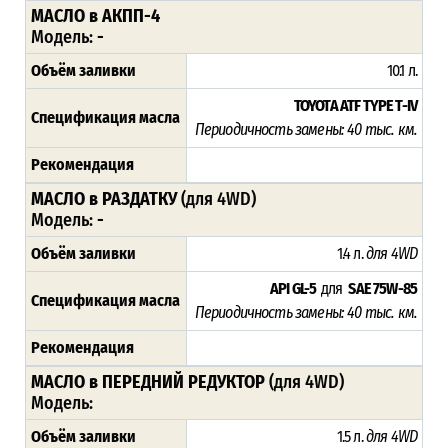
МАСЛО в АКПП-4
Модель:
-
Объём заливки
10.1 л.
TOYOTA ATF TYPE T-IV
Спецификация масла
Периодичность замены: 4
0 тыс. км.
Рекомендация
МАСЛО в РАЗДАТКУ
(для 4WD)
Модель:
-
Объём заливки
1.4 л.
для 4WD
API GL-5
для
SAE 75W-85
Спецификация масла
Периодичность замены: 4
0 тыс. км.
Рекомендация
МАСЛО в ПЕРЕДНИЙ РЕДУКТОР
(для 4WD)
Модель:
Объём заливки
1.5 л.
для 4WD