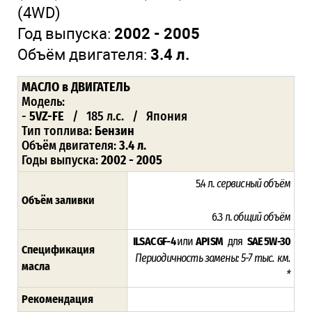
(4WD)
Год выпуска:
2002 - 2005
Объём двигателя:
3.4 л.
МАСЛО в ДВИГАТЕЛЬ
Модель:
-
5VZ-FE
/ 185 л.с. / Япония
Тип топлива:
Бензин
Объём двигателя:
3.4 л.
Годы выпуска:
2002 - 2005
5.4 л.
сервисный объём
Объём заливки
6.3 л.
общий объём
ILSAC GF-4
или
API SM
для
SAE 5W-30
Спецификация
Периодичность замены: 5-7 тыс. км.
масла
*
Рекомендация