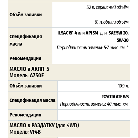
5.2 л.
сервисный объём
Объём заливки
6.1 л.
общий объём
ILSAC GF-4
или
API SM
для
SAE 5W-20,
Спецификация
5W-30
масла
Периодичность замены: 5-7 тыс. км. *
Рекомендация
МАСЛО в АКПП-5
Модель:
A750F
Объём заливки
10.9 л.
TOYOTA ATF WS
Спецификация масла
Периодичность замены: 4
0 тыс. км.
Рекомендация
МАСЛО в РАЗДАТКУ
(для 4WD)
Модель:
VF4B