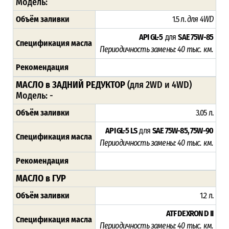
Модель:
Объём заливки
1.5 л.
для 4WD
API GL-5
для
SAE 75W-85
Спецификация масла
Периодичность замены: 4
0 тыс. км.
Рекомендация
МАСЛО в ЗАДНИЙ РЕДУКТОР
(для 2WD и 4WD)
Модель:
-
Объём заливки
3.05 л.
API GL-5 LS
для
SAE 75W-85, 75W-90
Спецификация масла
Периодичность замены: 4
0 тыс. км.
Рекомендация
МАСЛО в ГУР
Объём заливки
1.2 л.
ATF DEXRON D II
Спецификация масла
Периодичность замены: 4
0 тыс. км.