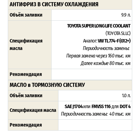
АНТИФРИЗ В СИСТЕМУ ОХЛАЖДЕНИЯ
Объём заливки
9.9 л.
TOYOTA SUPER LONG LIFE COOLANT
(TOYOTA SLLC)
Спецификация
Аналог:
VW TL 774-F (G12+)
масла
Периодичность замены:
Первая замена через 16
0 тыс. км
Далее каждые 80 тыс. км
Рекомендация
МАСЛО в ТОРМОЗНУЮ СИСТЕМУ
Объём заливки
1.0 л.
SAE J1704
или
FMVSS 116
для
DOT 4
Спецификация масла
Периодичность замены: 40 тыс. км
Рекомендация