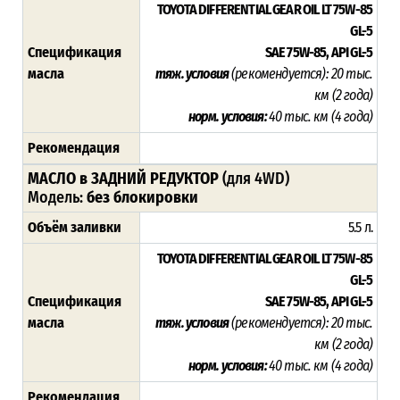
TOYOTA DIFFERENTIAL GEAR OIL LT 75W-85
GL-5
Спецификация
SAE 75W-85, API GL-5
масла
тяж. условия
(рекомендуется)
:
20 тыс.
км (2 года)
норм. условия:
40 тыс. км (4 года)
Рекомендация
МАСЛО в ЗАДНИЙ РЕДУКТОР
(для 4WD)
Модель:
без блокировки
Объём заливки
5.5 л.
TOYOTA DIFFERENTIAL GEAR OIL LT 75W-85
GL-5
Спецификация
SAE 75W-85, API GL-5
масла
тяж. условия
(рекомендуется)
:
20 тыс.
км (2 года)
норм. условия:
40 тыс. км (4 года)
Рекомендация