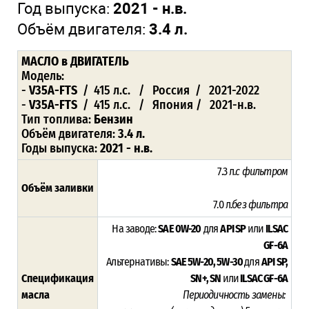
Год выпуска:
2021 - н.в.
Объём двигателя:
3.4 л.
МАСЛО в ДВИГАТЕЛЬ
Модель:
-
V35A-FTS
/ 415 л.с. / Россия / 2021-2022
-
V35A-FTS
/ 415 л.с. / Япония / 2021-н.в.
Тип топлива:
Бензин
Объём двигателя:
3.4 л.
Годы выпуска:
2021 - н.в.
7.3 л.
c фильтром
Объём заливки
7.0 л.
без фильтра
На заводе:
SAE 0W-20
для
API SP
или
ILSAC
GF-6A
Альтернативы:
SAE 5W-20, 5W-30
для
API SP,
Спецификация
SN+, SN
или
ILSAC GF-6A
масла
Периодичность замены: