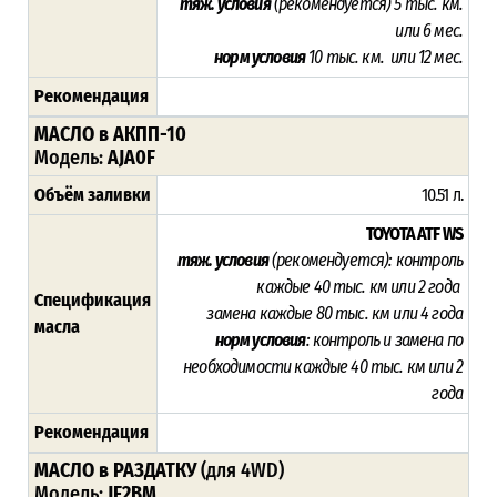
тяж. условия
(рекомендуется)
5 тыс. км.
или 6 мес.
норм условия
10 тыс. км. или 12 мес.
Рекомендация
МАСЛО в АКПП-10
Модель:
AJA0F
Объём заливки
10.51 л.
TOYOTA ATF WS
тяж. условия
(рекомендуется):
контроль
каждые
40 тыс. км или 2 года
Спецификация
замена каждые 80 тыс. км или 4 года
масла
норм условия
: контроль и замена по
необходимости каждые
40 тыс. км или 2
года
Рекомендация
МАСЛО в РАЗДАТКУ
(для 4WD)
Модель:
JF2BM