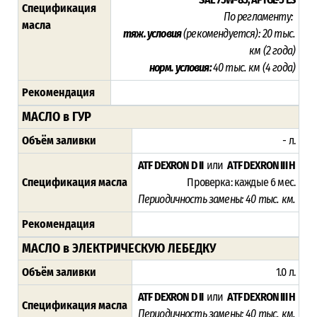
Спецификация
По регламенту:
масла
тяж. условия
(рекомендуется)
:
20 тыс.
км (2 года)
норм. условия:
40 тыс. км (4 года)
Рекомендация
МАСЛО в ГУР
Объём заливки
- л.
ATF DEXRON D II
или
ATF DEXRON III H
Спецификация масла
Проверка: каждые 6 мес.
Периодичность замены: 4
0 тыс. км.
Рекомендация
МАСЛО в ЭЛЕКТРИЧЕСКУЮ ЛЕБЕДКУ
Объём заливки
1.0 л.
ATF DEXRON D II
или
ATF DEXRON III H
Спецификация масла
Периодичность замены: 4
0 тыс. км.