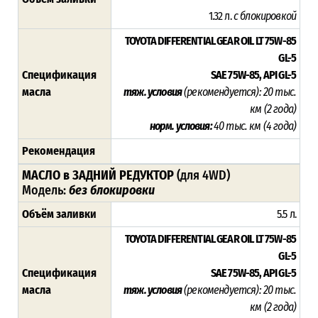
1.32 л.
с блокировкой
TOYOTA DIFFERENTIAL GEAR OIL LT 75W-85
GL-5
Спецификация
SAE 75W-85, API GL-5
масла
тяж. условия
(рекомендуется)
:
20 тыс.
км (2 года)
норм. условия:
40 тыс. км (4 года)
Рекомендация
МАСЛО в ЗАДНИЙ РЕДУКТОР
(для 4WD)
Модель:
без блокировки
Объём заливки
5.5 л.
TOYOTA DIFFERENTIAL GEAR OIL LT 75W-85
GL-5
Спецификация
SAE 75W-85, API GL-5
масла
тяж. условия
(рекомендуется)
:
20 тыс.
км (2 года)