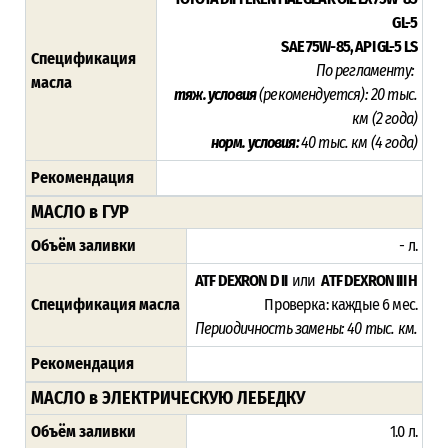
GL-5
SAE 75W-85, API GL-5 LS
Спецификация
По регламенту:
масла
тяж. условия
(рекомендуется)
:
20 тыс.
км (2 года)
норм. условия:
40 тыс. км (4 года)
Рекомендация
МАСЛО в ГУР
Объём заливки
- л.
ATF DEXRON D II
или
ATF DEXRON III H
Спецификация масла
Проверка: каждые 6 мес.
Периодичность замены: 4
0 тыс. км.
Рекомендация
МАСЛО в ЭЛЕКТРИЧЕСКУЮ ЛЕБЕДКУ
Объём заливки
1.0 л.