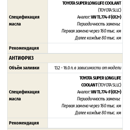
TOYOTA SUPER LONG LIFE COOLANT
(TOYOTA SLLC)
Спецификация
Аналог:
VW TL 774-F (G12+)
масла
Периодичность замены:
Первая замена через 16
0 тыс. км
Далее каждые 80 тыс. км
Рекомендация
АНТИФРИЗ
Объём заливки
13.2 - 16.0 л.
в зависимости от модели
TOYOTA SUPER LONG LIFE
COOLANT
(TOYOTA SLLC)
Спецификация
Аналог:
VW TL 774-F (G12+)
масла
Периодичность замены:
Первая замена через 16
0 тыс. км
Далее каждые 80 тыс. км
Рекомендация