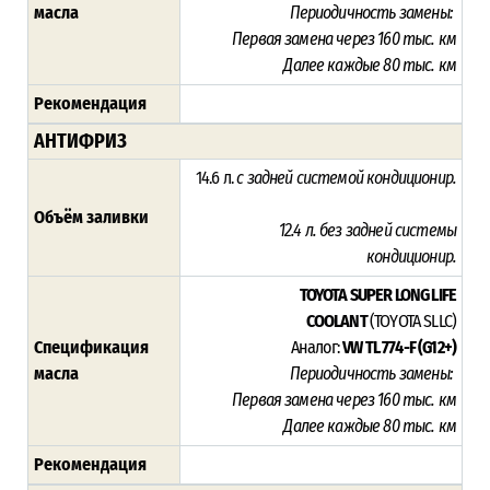
масла
Периодичность замены:
Первая замена через 16
0 тыс. км
Далее каждые 80 тыс. км
Рекомендация
АНТИФРИЗ
14.6 л.
с задней системой кондиционир.
Объём заливки
12.4 л. без
задней системы
кондиционир.
TOYOTA SUPER LONG LIFE
COOLANT
(TOYOTA SLLC)
Спецификация
Аналог:
VW TL 774-F (G12+)
масла
Периодичность замены:
Первая замена через 16
0 тыс. км
Далее каждые 80 тыс. км
Рекомендация