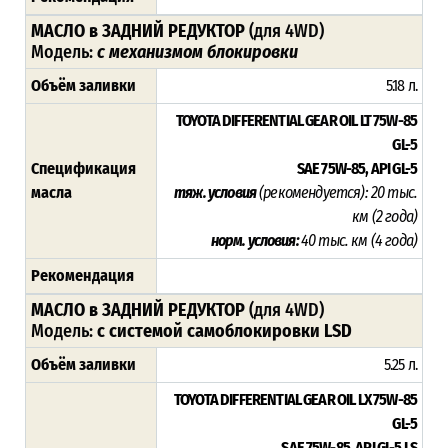
МАСЛО в ЗАДНИЙ РЕДУКТОР
(для 4WD)
Модель:
с механизмом блокировки
Объём заливки
5.18 л.
TOYOTA DIFFERENTIAL GEAR OIL LT 75W-85
GL-5
Спецификация
SAE 75W-85, API GL-5
масла
тяж. условия
(рекомендуется)
:
20 тыс.
км (2 года)
норм. условия:
40 тыс. км (4 года)
Рекомендация
МАСЛО в ЗАДНИЙ РЕДУКТОР
(для 4WD)
Модель:
с системой самоблокировки LSD
Объём заливки
5.25 л.
TOYOTA DIFFERENTIAL GEAR OIL LX 75W-85
GL-5
SAE 75W-85, API GL-5 LS