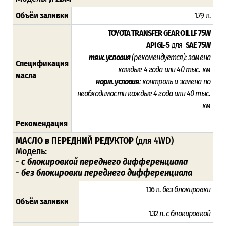
Объём заливки
1.79 л.
TOYOTA TRANSFER GEAR OIL LF 75W
API GL-5
для
SAE 75W
тяж. условия
(рекомендуется)
: замена
Спецификация
каждые
4 года или 40 тыс. км
масла
норм. условия
: к
онтроль и замена по
необходимости каждые
4 года или 40 тыс.
км
Рекомендация
МАСЛО в ПЕРЕДНИЙ РЕДУКТОР
(для 4WD)
Модель:
-
с блокировкой переднего дифференциала
-
без блокировки переднего дифференциала
1.16 л.
без блокировки
Объём заливки
1.32 л.
с блокировкой