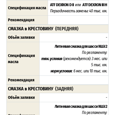
ATF DEXRON D II
или
ATF DEXRON III H
Спецификация масла
Периодичность замены: 4
0 тыс. км.
Рекомендация
СМАЗКА в КРЕСТОВИНУ
(ПЕРЕДНЯЯ)
Объём заливки
-
Литиевая смазка для шасси NLGI 2
По регламенту:
Спецификация
тяж. условия
(рекомендуется): 3 мес. или
масла
5 тыс. км.
норм условия
: 6 мес. или 10 тыс. км.
Рекомендация
СМАЗКА в КРЕСТОВИНУ
(ЗАДНЯЯ)
Объём заливки
-
Литиевая смазка для шасси NLGI 2
По регламенту: