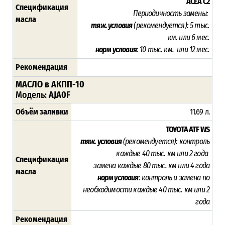
ACEA C2
Спецификация
Периодичность замены:
масла
тяж. условия
(рекомендуется):
5 тыс.
км. или 6 мес.
норм условия
: 10 тыс. км. или 12 мес.
Рекомендация
МАСЛО в АКПП-10
Модель:
AJA0F
Объём заливки
11.69 л.
TOYOTA ATF WS
тяж. условия
(рекомендуется):
контроль
каждые
40 тыс. км или 2 года
Спецификация
замена каждые 80 тыс. км или 4 года
масла
норм условия
: контроль и замена по
необходимости каждые
40 тыс. км или 2
года
Рекомендация