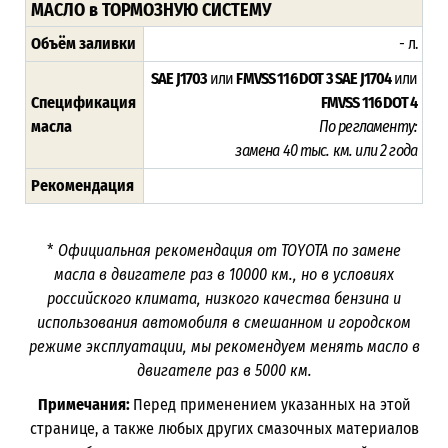
МАСЛО в ТОРМОЗНУЮ СИСТЕМУ
Объём заливки
- л.
SAE J1703
или
FMVSS 116 DOT 3
SAE J1704
или
Спецификация
FMVSS 116 DOT 4
масла
По регламенту:
замена
40 тыс. км. или 2 года
Рекомендация
*
Официальная рекомендация от TOYOTA по замене
масла в двигателе раз в
10000
км., но в условиях
российского климата, низкого качества бензина и
использования автомобиля в смешанном и городском
режиме эксплуатации, мы рекомендуем менять масло в
двигателе раз в 5000
км.
Примечания:
Перед применением указанных на этой
странице, а также любых других смазочных материалов