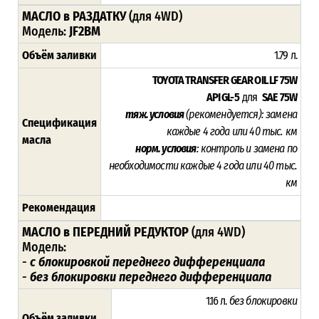
МАСЛО в РАЗДАТКУ
(для 4WD)
Модель:
JF2BM
Объём заливки
1.79 л.
TOYOTA TRANSFER GEAR OIL LF 75W
API GL-5
для
SAE 75W
тяж. условия
(рекомендуется)
: замена
Спецификация
каждые
4 года или 40 тыс. км
масла
норм. условия
: к
онтроль и замена по
необходимости каждые
4 года или 40 тыс.
км
Рекомендация
МАСЛО в ПЕРЕДНИЙ РЕДУКТОР
(для 4WD)
Модель:
-
с блокировкой переднего дифференциала
-
без блокировки переднего дифференциала
1.16 л.
без блокировки
Объём заливки