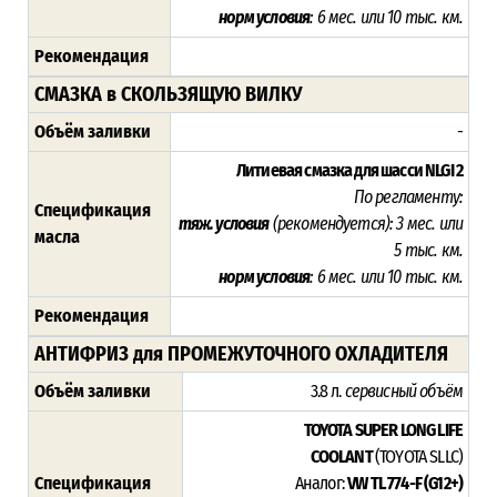
норм условия
: 6 мес. или 10 тыс. км.
Рекомендация
СМАЗКА в СКОЛЬЗЯЩУЮ ВИЛКУ
Объём заливки
-
Литиевая смазка для шасси NLGI 2
По регламенту:
Спецификация
тяж. условия
(рекомендуется): 3 мес. или
масла
5 тыс. км.
норм условия
: 6 мес. или 10 тыс. км.
Рекомендация
АНТИФРИЗ для ПРОМЕЖУТОЧНОГО ОХЛАДИТЕЛЯ
Объём заливки
3.8 л.
сервисный объём
TOYOTA SUPER LONG LIFE
COOLANT
(TOYOTA SLLC)
Спецификация
Аналог:
VW TL 774-F (G12+)