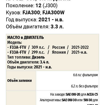
Поколение:
12
(J300)
Кузов:
FJA300
;
FJA300W
Год выпуска:
2021 - н.в.
Объём двигателя:
3.3 л.
МАСЛО в ДВИГАТЕЛЬ
Модель:
-
F33A-FTV
/ 309 л.с. / Россия / 2021-2022
-
F33A-FTV
/ 299 л.с. / Япония / 2021-н.в.
Тип топлива:
Дизель
Объём двигателя:
3.4 л.
Годы выпуска:
2021 - н.в.
6.6 л.
с фильтром
Объём заливки
6.2 л.
без фильтра
На заводе:
SAE 0W-20
для
ACEA C5
Альтернативы:
SAE 0W-30
или
5W-30
для