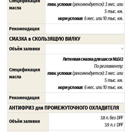
Спецификация
тяж. условия
(рекомендуется): 3 мес. или
масла
5 тыс. км.
норм условия
: 6 мес. или 10 тыс. км.
Рекомендация
СМАЗКА в СКОЛЬЗЯЩУЮ ВИЛКУ
Объём заливки
-
Литиевая смазка для шасси NLGI 2
По регламенту:
Спецификация
тяж. условия
(рекомендуется): 3 мес. или
масла
5 тыс. км.
норм условия
: 6 мес. или 10 тыс. км.
Рекомендация
АНТИФРИЗ для ПРОМЕЖУТОЧНОГО ОХЛАДИТЕЛЯ
3.8 л.
без DPF
Объём заливки
3.9 л.
с DPF