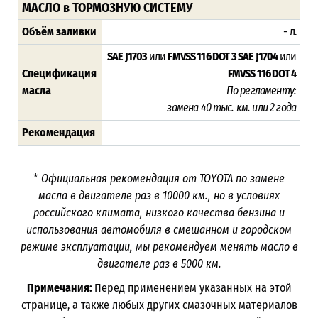
МАСЛО в ТОРМОЗНУЮ СИСТЕМУ
Объём заливки
- л.
SAE J1703
или
FMVSS 116 DOT 3
SAE J1704
или
Спецификация
FMVSS 116 DOT 4
масла
По регламенту:
замена
40 тыс. км. или 2 года
Рекомендация
*
Официальная рекомендация от TOYOTA по замене
масла в двигателе раз в
10000
км., но в условиях
российского климата, низкого качества бензина и
использования автомобиля в смешанном и городском
режиме эксплуатации, мы рекомендуем менять масло в
двигателе раз в 5000
км.
Примечания:
Перед применением указанных на этой
странице, а также любых других смазочных материалов