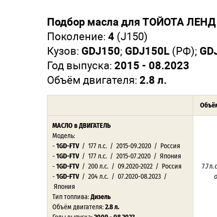
Подбор масла для ТОЙОТА ЛЕНД 
Поколение:
4
(J150)
Кузов:
GDJ150
;
GDJ150L
(РФ);
GD
Год выпуска:
2015 - 08.2023
Объём двигателя:
2.8 л.
Объём
МАСЛО в ДВИГАТЕЛЬ
Модель:
-
1GD-FTV
/ 177 л.с. / 2015-09.2020 / Россия
-
1GD-FTV
/ 177 л.с. / 2015-07.2020 / Япония
-
1GD-FTV
/ 200 л.с. / 09.2020-2022 / Россия
7.7 л.
-
1GD-FTV
/ 204 л.с. / 07.2020-08.2023 /
Япония
Тип топлива:
Дизель
Объём двигателя:
2.8 л.