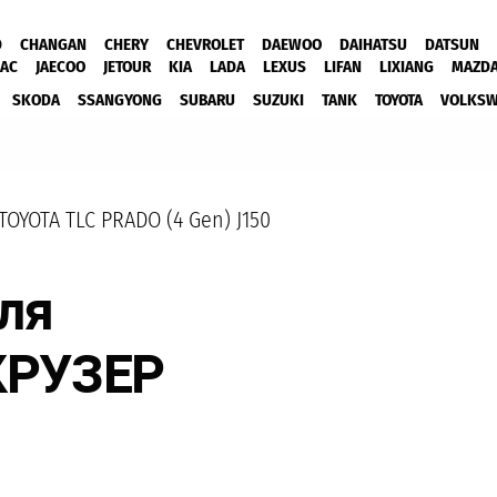
D
CHANGAN
CHERY
CHEVROLET
DAEWOO
DAIHATSU
DATSUN
JAC
JAECOO
JETOUR
KIA
LADA
LEXUS
LIFAN
LIXIANG
MAZD
SKODA
SSANGYONG
SUBARU
SUZUKI
TANK
TOYOTA
VOLKS
TOYOTA TLC PRADO (4 Gen) J150
ля
КРУЗЕР