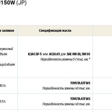
J150W
(JP)
 заливки
Спецификация масла
сервисный
объём
ILSAC GF-5
или
ACEA A5
для
SAE 0W-20, 5W-30
Периодичность замены: 5-7 тыс. км. *
бщий объём
TOYOTA ATF WS
10.1 л.
Периодичность замены: 4
0 тыс. км.
TOYOTA ATF WS
8.5 л.
Периодичность замены: 4
0 тыс. км.