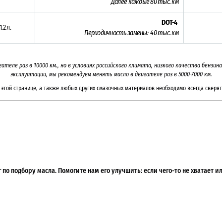
Далее каждые 80 тыс. км
DOT-4
1.2 л.
Периодичность замены: 40 тыс. км
гателе раз в
10000
км., но в условиях российского климата, низкого качества бензи
эксплуатации, мы рекомендуем менять масло в двигателе раз в 5000-7000
км.
этой странице, а также любых других смазочных материалов необходимо всегда сверят
по подбору масла. Помогите нам его улучшить: если чего-то не хватает 