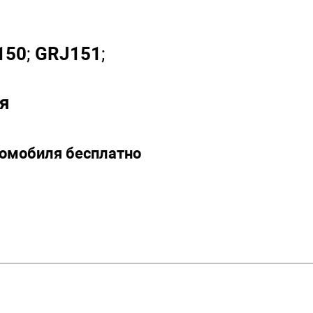
150
;
GRJ151
;
я
томобиля бесплатно