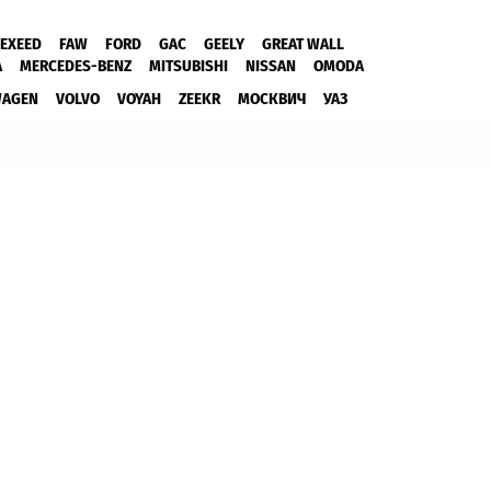
EXEED
FAW
FORD
GAC
GEELY
GREAT WALL
A
MERCEDES-BENZ
MITSUBISHI
NISSAN
OMODA
WAGEN
VOLVO
VOYAH
ZEEKR
МОСКВИЧ
УАЗ