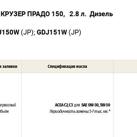
КРУЗЕР ПРАДО 150, 2.8 л. Дизель
J150W
(JP);
GDJ151W
(JP)
 заливки
Спецификация масла
сервисный
ACEA C2, C3
для
SAE 0W-30, 5W-30
объём
Периодичность замены: 5-7 тыс. км. *