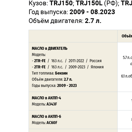
Кузов:
TRJ150
;
TRJ150L
(РФ);
TR
Год выпуска:
2009 - 08.2023
Объём двигателя:
2.7 л.
Объём
МАСЛО в ДВИГАТЕЛЬ
Модель:
5.7 л.
-
2TR-FE
/ 163 л.с. / 2011-2022 / Россия
-
2TR-FE
/ 163 л.с. / 2009-2023 / Япония
Тип топлива:
Бензин
6.1 л.
о
Объём двигателя:
2.7 л.
Годы выпуска:
2009 - 2023
МАСЛО в АКПП-4
Модель:
A343F
МАСЛО в АКПП-6
Модель:
AC60F