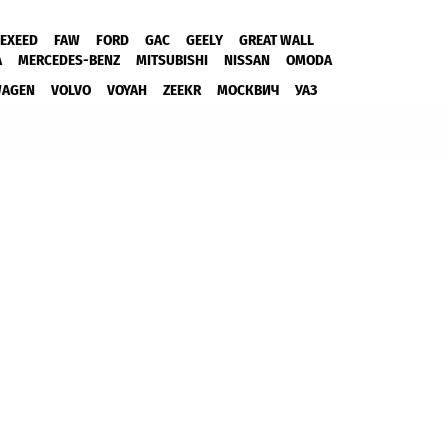
EXEED
FAW
FORD
GAC
GEELY
GREAT WALL
A
MERCEDES-BENZ
MITSUBISHI
NISSAN
OMODA
WAGEN
VOLVO
VOYAH
ZEEKR
МОСКВИЧ
УАЗ