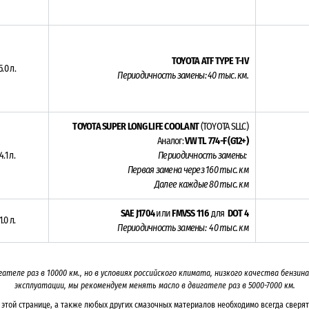
TOYOTA ATF TYPE T-IV
5.0 л.
Периодичность замены: 4
0 тыс. км.
TOYOTA SUPER LONG LIFE COOLANT
(TOYOTA SLLC)
Аналог:
VW TL 774-F (G12+)
4.1 л.
Периодичность замены:
Первая замена через 16
0 тыс. км
Далее каждые 80 тыс. км
SAE J1704
или
FMVSS 116
для
DOT 4
1.0 л.
Периодичность замены: 40 тыс. км
гателе раз в
10000
км., но в условиях российского климата, низкого качества бензи
эксплуатации, мы рекомендуем менять масло в двигателе раз в 5000-7000
км.
этой странице, а также любых других смазочных материалов необходимо всегда сверят