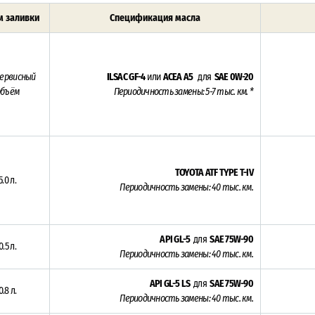
 заливки
Спецификация масла
сервисный
ILSAC GF-4
или
ACEA A5
для
SAE 0W-20
объём
Периодичность замены: 5-7 тыс. км. *
TOYOTA ATF TYPE T-IV
5.0 л.
Периодичность замены: 4
0 тыс. км.
API GL-5
для
SAE 75W-90
0.5 л.
Периодичность замены: 4
0 тыс. км.
API GL-5 LS
для
SAE 75W-90
0.8 л.
Периодичность замены: 4
0 тыс. км.