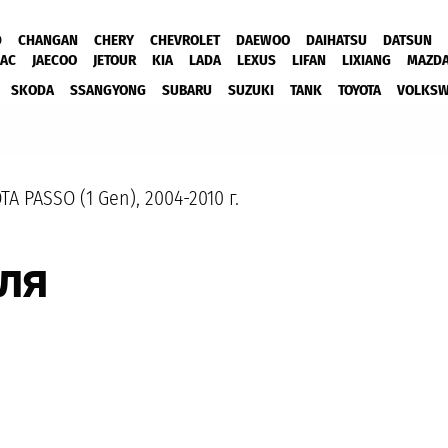
D
CHANGAN
CHERY
CHEVROLET
DAEWOO
DAIHATSU
DATSUN
JAC
JAECOO
JETOUR
KIA
LADA
LEXUS
LIFAN
LIXIANG
MAZD
SKODA
SSANGYONG
SUBARU
SUZUKI
TANK
TOYOTA
VOLKS
TA PASSO (1 Gen), 2004-2010 г.
ля