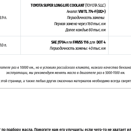
TOYOTA SUPER LONG LIFE COOLANT
(TOYOTA SLLC)
Аналог:
VW TL 774-F (G12+)
3.9 л.
Периодичность замены:
Первая замена через 16
0 тыс. км
Далее каждые 80 тыс. км
SAE J1704
или
FMVSS 116
для
DOT 4
1.0 л.
Периодичность замены: 40 тыс. км
гателе раз в
10000
км., но в условиях российского климата, низкого качества бензи
эксплуатации, мы рекомендуем менять масло в двигателе раз в 5000-7000
км.
этой странице, а также любых других смазочных материалов необходимо всегда сверят
по подбору масла. Помогите нам его улучшить: если чего-то не хватает 