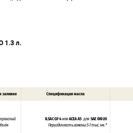
 1.3 л.
 заливки
Спецификация масла
сервисный
ILSAC GF-4
или
ACEA A5
для
SAE 0W-20
объём
Периодичность замены: 5-7 тыс. км. *