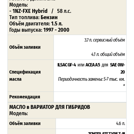
Модель:
-
1NZ-FXE Hybrid
/ 58 л.с.
Тип топлива:
Бензин
Объём двигателя:
1.5 л.
Годы выпуска:
1997 - 2000
3.7 л.
сервисный объём
Объём заливки
4.1 л.
общий объём
ILSAC GF-4
или
ACEA A5
для
SAE 0W-
Спецификация
20
масла
Периодичность замены: 5-7 тыс. км.
*
Рекомендация
МАСЛО в ВАРИАТОР ДЛЯ ГИБРИДОВ
Модель:
Объём заливки
4.6 л.
TOYOTA ATF TYPE T-III