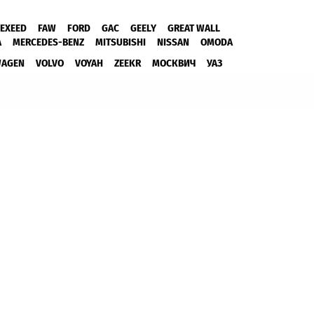
EXEED
FAW
FORD
GAC
GEELY
GREAT WALL
A
MERCEDES-BENZ
MITSUBISHI
NISSAN
OMODA
WAGEN
VOLVO
VOYAH
ZEEKR
МОСКВИЧ
УАЗ