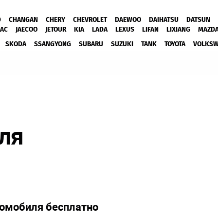
D
CHANGAN
CHERY
CHEVROLET
DAEWOO
DAIHATSU
DATSUN
JAC
JAECOO
JETOUR
KIA
LADA
LEXUS
LIFAN
LIXIANG
MAZD
SKODA
SSANGYONG
SUBARU
SUZUKI
TANK
TOYOTA
VOLKS
ля
томобиля бесплатно