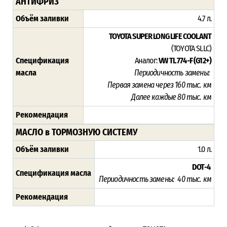
АНТИФРИЗ
Объём заливки
4.7 л.
TOYOTA SUPER LONG LIFE COOLANT
(TOYOTA SLLC)
Спецификация
Аналог:
VW TL 774-F (G12+)
масла
Периодичность замены:
Первая замена через 16
0 тыс. км
Далее каждые 80 тыс. км
Рекомендация
МАСЛО в ТОРМОЗНУЮ СИСТЕМУ
Объём заливки
1.0 л.
DOT-4
Спецификация масла
Периодичность замены: 40 тыс. км
Рекомендация