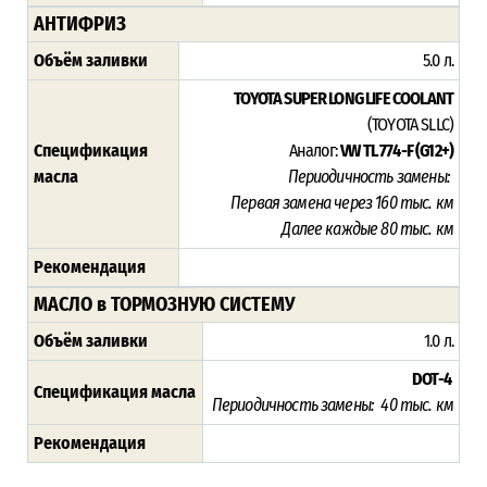
АНТИФРИЗ
Объём заливки
5.0 л.
TOYOTA SUPER LONG LIFE COOLANT
(TOYOTA SLLC)
Спецификация
Аналог:
VW TL 774-F (G12+)
масла
Периодичность замены:
Первая замена через 16
0 тыс. км
Далее каждые 80 тыс. км
Рекомендация
МАСЛО в ТОРМОЗНУЮ СИСТЕМУ
Объём заливки
1.0 л.
DOT-4
Спецификация масла
Периодичность замены: 40 тыс. км
Рекомендация