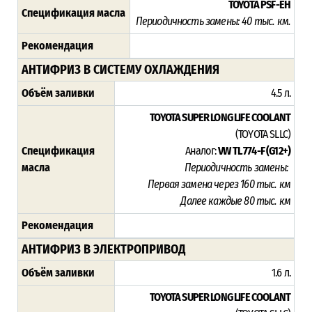
TOYOTA PSF-EH
Спецификация масла
Периодичность замены: 4
0 тыс. км.
Рекомендация
АНТИФРИЗ В СИСТЕМУ ОХЛАЖДЕНИЯ
Объём заливки
4.5 л.
TOYOTA SUPER LONG LIFE COOLANT
(TOYOTA SLLC)
Спецификация
Аналог:
VW TL 774-F (G12+)
масла
Периодичность замены:
Первая замена через 16
0 тыс. км
Далее каждые 80 тыс. км
Рекомендация
АНТИФРИЗ В ЭЛЕКТРОПРИВОД
Объём заливки
1.6 л.
TOYOTA SUPER LONG LIFE COOLANT