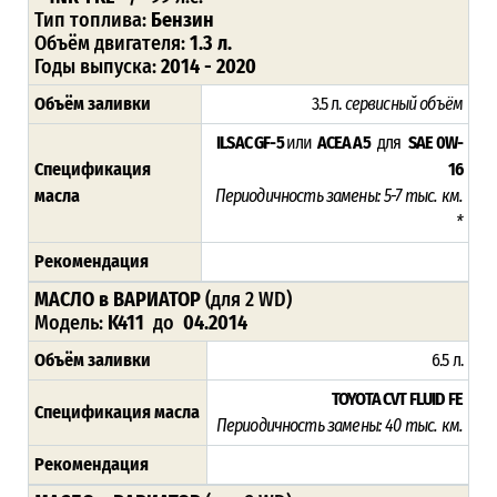
Тип топлива:
Бензин
Объём двигателя:
1.3 л.
Годы выпуска:
2014 - 2020
Объём заливки
3.5 л.
сервисный объём
ILSAC GF-5
или
ACEA A5
для
SAE 0W-
Спецификация
16
масла
Периодичность замены: 5-7 тыс. км.
*
Рекомендация
МАСЛО в ВАРИАТОР
(для 2 WD
)
Модель:
K411
до
04.2014
Объём заливки
6.5 л.
TOYOTA CVT FLUID FE
Спецификация масла
Периодичность замены: 4
0 тыс. км.
Рекомендация