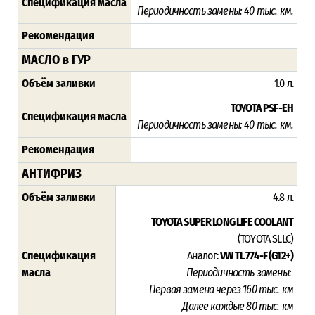
Спецификация масла
Периодичность замены: 4
0 тыс. км.
Рекомендация
МАСЛО в ГУР
Объём заливки
1.0 л.
TOYOTA PSF-EH
Спецификация масла
Периодичность замены: 4
0 тыс. км.
Рекомендация
АНТИФРИЗ
Объём заливки
4.8 л.
TOYOTA SUPER LONG LIFE COOLANT
(TOYOTA SLLC)
Спецификация
Аналог:
VW TL 774-F (G12+)
масла
Периодичность замены:
Первая замена через 16
0 тыс. км
Далее каждые 80 тыс. км