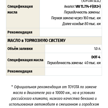
(TOYOTA SLLC)
Спецификация
Аналог:
VW TL 774-F (G12+)
масла
Периодичность замены:
Первая замена через 16
0 тыс. км
Далее каждые 80 тыс. км
Рекомендация
МАСЛО в ТОРМОЗНУЮ СИСТЕМУ
Объём заливки
1.0 л.
DOT-4
Спецификация масла
Периодичность замены: 40 тыс. км
Рекомендация
*
Официальная рекомендация от TOYOTA по замене
масла в двигателе раз в
10000
км., но в условиях
российского климата, низкого качества бензина и
использования автомобиля в смешанном и городском