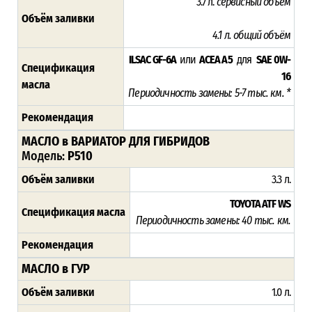
3.7 л.
сервисный объём
Объём заливки
4.1 л.
общий объём
ILSAC GF-6A
или
ACEA A5
для
SAE 0W-
Спецификация
16
масла
Периодичность замены: 5-7 тыс. км. *
Рекомендация
МАСЛО в ВАРИАТОР ДЛЯ ГИБРИДОВ
Модель:
P510
Объём заливки
3.3 л.
TOYOTA ATF WS
Спецификация масла
Периодичность замены: 4
0 тыс. км.
Рекомендация
МАСЛО в ГУР
Объём заливки
1.0 л.