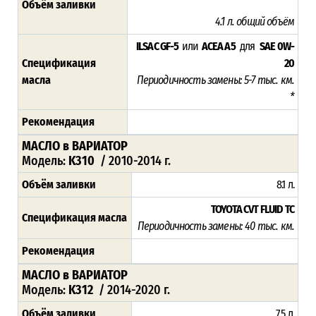
Объём заливки
4.1 л.
общий объём
ILSAC GF-5
или
ACEA A5
для
SAE 0W-
Спецификация
20
масла
Периодичность замены: 5-7 тыс. км.
*
Рекомендация
МАСЛО в ВАРИАТОР
Модель:
K310
/ 2010-2014 г.
Объём заливки
8.1 л.
TOYOTA CVT FLUID TC
Спецификация масла
Периодичность замены: 4
0 тыс. км.
Рекомендация
МАСЛО в ВАРИАТОР
Модель:
K312
/ 2014-2020 г.
Объём заливки
7.5 л.