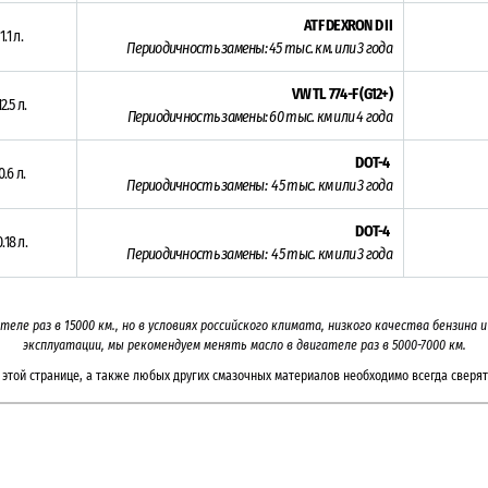
ATF DEXRON D II
1.1 л.
Периодичность замены:
45 тыс. км. или 3 года
VW TL 774-F (G12+)
12.5 л.
Периодичность замены: 6
0 тыс. км или 4 года
DOT-4
0.6 л.
Периодичность замены: 45 тыс. км или 3
года
DOT-4
0.18 л.
Периодичность замены: 45 тыс. км или 3
года
ателе раз в
15000
км., но в условиях российского климата, низкого качества бензина
эксплуатации, мы рекомендуем менять масло в двигателе раз в 5000-7000
км.
этой странице, а также любых других смазочных материалов необходимо всегда сверят