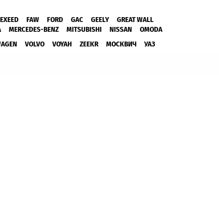
EXEED
FAW
FORD
GAC
GEELY
GREAT WALL
A
MERCEDES-BENZ
MITSUBISHI
NISSAN
OMODA
WAGEN
VOLVO
VOYAH
ZEEKR
МОСКВИЧ
УАЗ