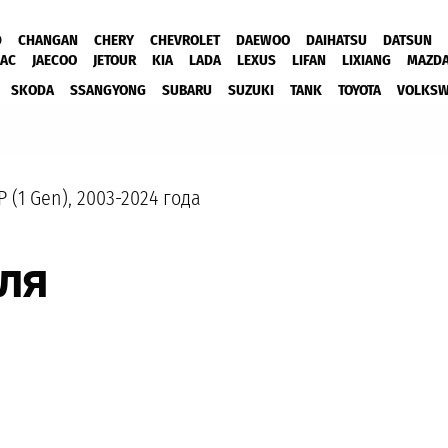
D
CHANGAN
CHERY
CHEVROLET
DAEWOO
DAIHATSU
DATSUN
JAC
JAECOO
JETOUR
KIA
LADA
LEXUS
LIFAN
LIXIANG
MAZD
SKODA
SSANGYONG
SUBARU
SUZUKI
TANK
TOYOTA
VOLKS
 (1 Gen), 2003-2024 года
ля