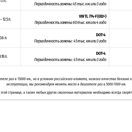
1.1 л.
Периодичность замены:
45 тыс. км. или 3 года
VW TL 774-F (G12+)
 - 12.5 л.
Периодичность замены: 6
0 тыс. км или 4 года
DOT-4
0.6 л.
Периодичность замены: 45 тыс. км или 3
года
DOT-4
0.18 л.
Периодичность замены: 45 тыс. км или 3
года
ателе раз в
15000
км., но в условиях российского климата, низкого качества бензина
эксплуатации, мы рекомендуем менять масло в двигателе раз в 5000-7000
км.
этой странице, а также любых других смазочных материалов необходимо всегда сверят