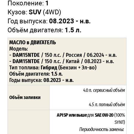
Поколение:
1
Кузов:
SUV
(4WD)
Год выпуска:
08.2023 - н.в.
Объём двигателя:
1.5 л.
МАСЛО
в ДВИГАТЕЛЬ
Модель:
-
DAM15NTDE
/ 150 л.с. / Россия / 06.2024 - н.в.
-
DAM15NTDE
/ 150 л.с. / Китай / 08.2023 - н.в.
Тип топлива:
Гибрид
(Бензин + Эл-во)
Объём двигателя:
1.5 л.
Годы выпуска:
08.2023 - н.в.
4.0 л
. сервисный объём
Объём заливки
4.5 л
. полный объём
API SP или выше
для
SAE 0W-20
(100%
SYNT)
Периодичность замены: