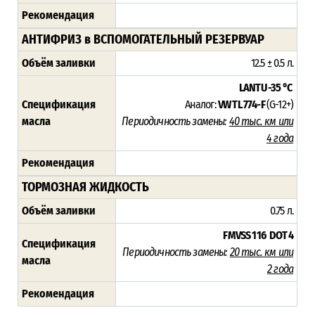
Рекомендация
АНТИФРИЗ в ВСПОМОГАТЕЛЬНЫЙ РЕЗЕРВУАР
Объём заливки
12.5 ± 0.5 л.
LANTU -35 °C
Спецификация
Аналог:
VW TL 774-F
(G-12+)
масла
Периодичность замены:
4
0 тыс. км или
4 года
Рекомендация
ТОРМОЗНАЯ ЖИДКОСТЬ
Объём заливки
0.75 л.
FMVSS 116
DOT 4
Спецификация
Периодичность замены:
2
0 тыс. км или
масла
2 года
Рекомендация