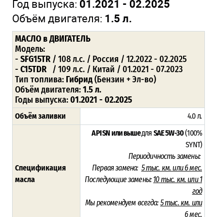
Год выпуска:
01.2021 - 02.2025
Объём двигателя:
1.5 л.
МАСЛО
в ДВИГАТЕЛЬ
Модель:
-
SFG15TR
/ 108 л.с. / Россия / 12.2022 - 02.2025
-
C15TDR
/ 109 л.с. / Китай / 01.2021 - 07.2023
Тип топлива:
Гибрид
(Бензин + Эл-во)
Объём двигателя:
1.5 л.
Годы выпуска:
01.2021 - 02.2025
Объём заливки
4.0 л
.
API SN или выше
для
SAE 5W-30
(100%
SYNT)
Периодичность замены:
Спецификация
Первая замена:
5 тыс. км. или 6 мес.
масла
Последующие замены:
10 тыс. км. или 1
год
Мы рекомендуем всегда:
5 тыс. км. или
6 мес.