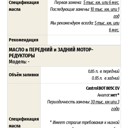
Спецификация
Первая замена:
5 тыс. км. или 6 мес.
масла
Последующие замены:
10 тыс. км. или 1
год
Мы рекомендуем всегда:
5 тыс. км. или
6 мес.
Рекомендация
МАСЛО в ПЕРЕДНИЙ и ЗАДНИЙ МОТОР-
РЕДУКТОРЫ
Модель:
-
0.85 л.
в передний
Объём заливки
0.85 л.
в задний
Castrol BOT 805C EV
Аналог:
нет *
Периодичность замены:
3
0 тыс. км или 3
года
Спецификация
* Имеет строгие требования к низкой
масла