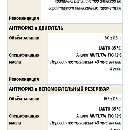
критично. Большинство аналогов не
гарантируют аналогичных параметров
Рекомендация
АНТИФРИЗ в ДВИГАТЕЛЬ
Объём заливки
6.0 ± 0.5 л.
LANTU -35 °C
Спецификация
Аналог:
VW TL 774-F
(G-12+)
масла
Периодичность замены:
40 тыс. км или
4 года
Рекомендация
АНТИФРИЗ в ВСПОМОГАТЕЛЬНЫЙ РЕЗЕРВУАР
Объём заливки
16.5 ± 0.5 л.
LANTU -35 °C
Спецификация
Аналог:
VW TL 774-F
(G-12+)
масла
Периодичность замены:
4
0 тыс. км или
4 года