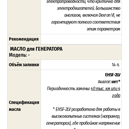
электропроводности, что критично для
электродвигателей. Большинство
аналогов, включая Dexron VI, не
гарантируют полного соответствия
этим параметрам
Рекомендация
МАСЛО для ГЕНЕРАТОРА
Модель: -
Объём заливки
1.4 л.
EHSF-2LV
Аналог:
нет *
Периодичность замены:
4
0 тыс. км или 4
года
Спецификация
масла
* EHSF-2LV разработано для работы в
высоковольтных системах (например,
генераторах), где пробойное напряжение