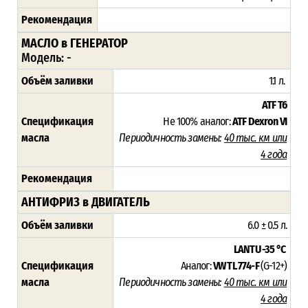
Рекомендация
МАСЛО в ГЕНЕРАТОР
Модель: -
Объём заливки
1.1 л.
ATF T6
Спецификация
Не 100% аналог:
ATF Dexron VI
масла
Периодичность замены:
4
0 тыс. км или
4 года
Рекомендация
АНТИФРИЗ в ДВИГАТЕЛЬ
Объём заливки
6.0 ± 0.5 л.
LANTU -35 °C
Спецификация
Аналог:
VW TL 774-F
(G-12+)
масла
Периодичность замены:
4
0 тыс. км или
4 года