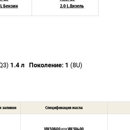
 L Бензин
2.0 L Дизель
 Q3)
1.4 л Поколение: 1
(8U)
 заливки
Спецификация масла
VW 508.00
или
VW 504.00