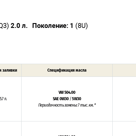
Q3)
2.0 л. Поколение: 1
(8U)
 заливки
Спецификация масла
VW 504.00
5.7 л.
SAE 0W30
/
5W30
Периодичность замены: 7 тыс. км. *