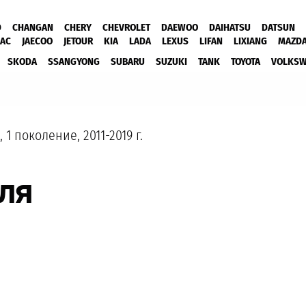
D
CHANGAN
CHERY
CHEVROLET
DAEWOO
DAIHATSU
DATSUN
JAC
JAECOO
JETOUR
KIA
LADA
LEXUS
LIFAN
LIXIANG
MAZD
SKODA
SSANGYONG
SUBARU
SUZUKI
TANK
TOYOTA
VOLKS
, 1 поколение, 2011-2019 г.
ля