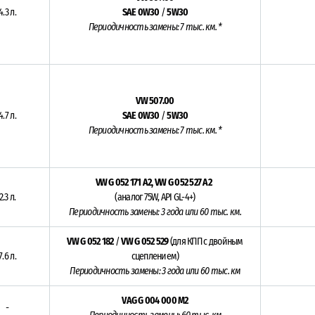
4.3 л.
SAE 0W30
/
5W30
Периодичность замены: 7 тыс. км. *
VW 507.00
4.7 л.
SAE 0W30
/
5W30
Периодичность замены: 7 тыс. км. *
VW G 052 171 A2,
VW G 052 527 A2
2.3 л.
(аналог 75W, API GL-4+)
Периодичность замены: 3 года или 60 тыс. км.
VW G 052 182
/
VW G 052 529
(для КПП с двойным
7.6 л.
сцеплением)
Периодичность замены: 3 года или 60 тыс. км
VAG G 004 000 M2
-