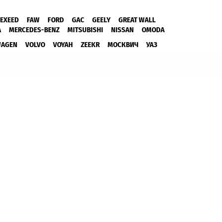
EXEED
FAW
FORD
GAC
GEELY
GREAT WALL
A
MERCEDES-BENZ
MITSUBISHI
NISSAN
OMODA
WAGEN
VOLVO
VOYAH
ZEEKR
МОСКВИЧ
УАЗ