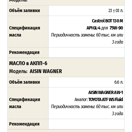
Объём заливки
2.1 ± 0.1 л.
Castrol BOT 130 M
Спецификация
API GL-4
для
75W-90
масла
Периодичность замены: 60 тыс. км или
3 года
Рекомендация
МАСЛО в АКПП-6
Модель:
AISIN WAGNER
Объём заливки
6.6 л.
AISIN WAGNER AW-1
Спецификация
Аналог:
TOYOTA ATF WS Fluid
масла
Периодичность замены: 60 тыс. км или
3 года
Рекомендация