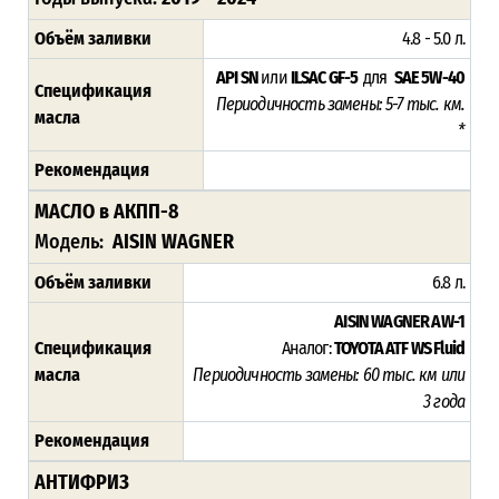
Объём заливки
4.8 - 5.0 л.
API SN
или
ILSAC GF-5
для
SAE 5W-40
Спецификация
Периодичность замены: 5-7 тыс. км.
масла
*
Рекомендация
МАСЛО в АКПП-8
Модель:
AISIN WAGNER
Объём заливки
6.8 л.
AISIN WAGNER AW-1
Спецификация
Аналог:
TOYOTA ATF WS Fluid
масла
Периодичность замены: 60 тыс. км или
3 года
Рекомендация
АНТИФРИЗ