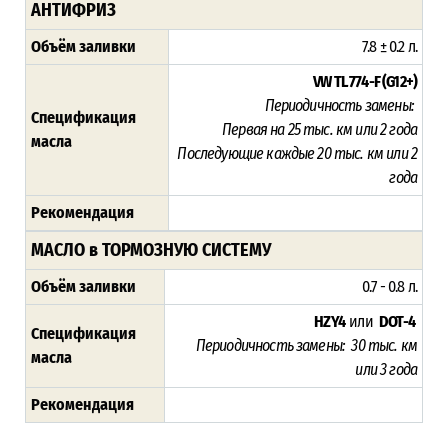
АНТИФРИЗ
Объём заливки
7.8 ± 0.2 л.
VW TL 774-F (G12+)
Периодичность замены:
Спецификация
Первая на 25
тыс. км или 2 года
масла
Последующие каждые 20 тыс. км или 2
года
Рекомендация
МАСЛО в ТОРМОЗНУЮ СИСТЕМУ
Объём заливки
0.7 - 0.8 л.
HZY4
или
DOT-4
Спецификация
Периодичность замены: 30 тыс. км
масла
или
3 года
Рекомендация