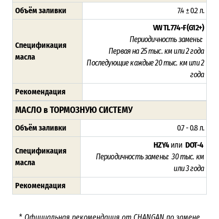
Объём заливки
7.4 ± 0.2 л.
VW TL 774-F (G12+)
Периодичность замены:
Спецификация
Первая на 25
тыс. км или 2 года
масла
Последующие каждые 20 тыс. км или 2
года
Рекомендация
МАСЛО в ТОРМОЗНУЮ СИСТЕМУ
Объём заливки
0.7 - 0.8 л.
HZY4
или
DOT-4
Спецификация
Периодичность замены: 30 тыс. км
масла
или
3 года
Рекомендация
*
Официальная рекомендация от CHANGAN по замене