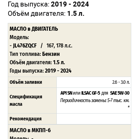
Год выпуска:
2019 - 2024
Объём двигателя:
1.5 л.
МАСЛО
в ДВИГАТЕЛЬ
Модель:
-
JL476ZQCF
/ 167, 178 л.с.
Тип топлива:
Бензин
Объём двигателя:
1.5 л.
Годы выпуска:
2019 - 2024
Объём заливки
2.6 - 3.0 л.
API SN
или
ILSAC GF-5
для
SAE 5W-30
Спецификация
Периодичность замены: 5-7 тыс. км.
масла
*
Рекомендация
МАСЛО в МКПП-6
Модель: -