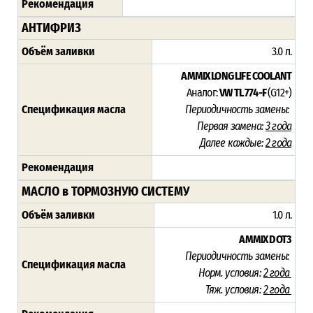
Рекомендация
АНТИФРИЗ
Объём заливки
3.0 л.
AMMIX LONG LIFE COOLANT
Аналог:
VW TL 774-F
(G12+)
Спецификация масла
Периодичность замены:
Первая замена:
3 года
Далее каждые:
2 года
Рекомендация
МАСЛО в ТОРМОЗНУЮ СИСТЕМУ
Объём заливки
1.0 л.
AMMIX DOT3
Периодичность замены:
Спецификация масла
Норм. условия:
2 года
Тяж. условия:
2 года