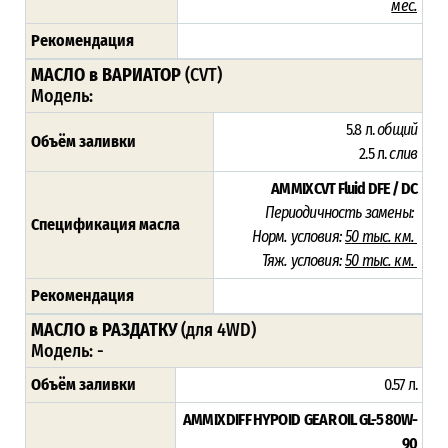
мес.
Рекомендация
МАСЛО в ВАРИАТОР
(CVT)
Модель:
5.8 л.
общий
Объём заливки
2.5 л.
слив
AMMIX CVT Fluid DFE / DC
Периодичность замены:
Спецификация масла
Норм. условия:
5
0 тыс. км.
Тяж. условия:
50 тыс. км.
Рекомендация
МАСЛО в РАЗДАТКУ
(для 4WD)
Модель: -
Объём заливки
0.57 л.
AMMIX DIFF HYPOID GEAR OIL GL-5 80W-
90