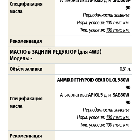
Альтернатива:
API GL-5
для
SAE 80W-
Спецификация
90
масла
Периодичность замены:
Норм. условия:
10
0 тыс. км.
Тяж. условия:
100 тыс. км.
Рекомендация
МАСЛО в ЗАДНИЙ РЕДУКТОР
(для 4WD)
Модель: -
Объём заливки
0.81 л.
AMMIX DIFF HYPOID GEAR OIL GL-5 80W-
90
Альтернатива:
API GL-5
для
SAE 80W-
Спецификация
90
масла
Периодичность замены:
Норм. условия:
10
0 тыс. км.
Тяж. условия:
100 тыс. км.
Рекомендация