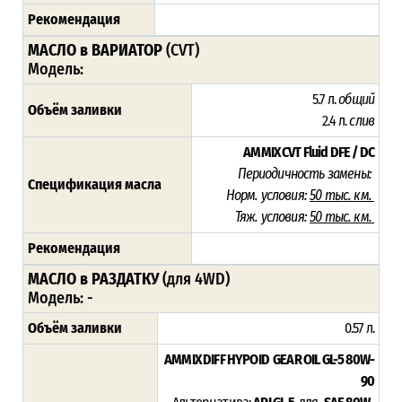
Рекомендация
МАСЛО в ВАРИАТОР
(CVT)
Модель:
5.7 л.
общий
Объём заливки
2.4 л.
слив
AMMIX CVT Fluid DFE / DC
Периодичность замены:
Спецификация масла
Норм. условия:
5
0 тыс. км.
Тяж. условия:
50 тыс. км.
Рекомендация
МАСЛО в РАЗДАТКУ
(для 4WD)
Модель: -
Объём заливки
0.57 л.
AMMIX DIFF HYPOID GEAR OIL GL-5 80W-
90