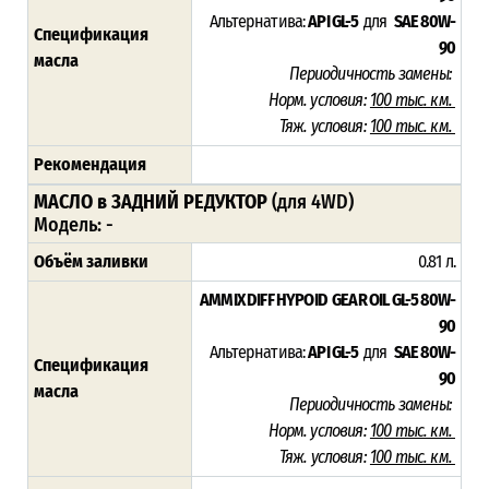
Альтернатива:
API GL-5
для
SAE 80W-
Спецификация
90
масла
Периодичность замены:
Норм. условия:
10
0 тыс. км.
Тяж. условия:
100 тыс. км.
Рекомендация
МАСЛО в ЗАДНИЙ РЕДУКТОР
(для 4WD)
Модель: -
Объём заливки
0.81 л.
AMMIX DIFF HYPOID GEAR OIL GL-5 80W-
90
Альтернатива:
API GL-5
для
SAE 80W-
Спецификация
90
масла
Периодичность замены:
Норм. условия:
10
0 тыс. км.
Тяж. условия:
100 тыс. км.