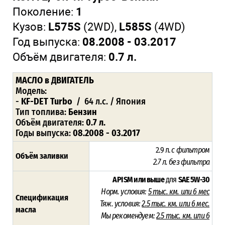
Поколение:
1
Кузов:
L575S
(2WD),
L585S
(4WD)
Год выпуска:
08.2008 - 03.2017
Объём двигателя:
0.7 л.
МАСЛО в ДВИГАТЕЛЬ
Модель:
-
KF-DET Turbo
/ 64 л.с. / Япония
Тип топлива:
Бензин
Объём двигателя:
0.7 л.
Годы выпуска:
08.2008 - 03.2017
2.9 л.
с фильтром
Объём заливки
2.7 л. без фильтра
API SM или выше
для
SAE 5W-30
Норм. условия:
5
тыс. км. или 6 мес
Спецификация
Тяж. условия:
2.5
тыс. км. или 6 мес.
масла
Мы рекомендуем:
2.5 тыс. км. или 6