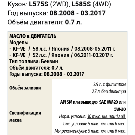
Кузов:
L575S
(2WD),
L585S
(4WD)
Год выпуска:
08.2008 - 03.2017
Объём двигателя:
0.7 л.
МАСЛО в ДВИГАТЕЛЬ
Модель:
-
KF-VE
/ 58 л.с. / Япония / 08.2008-05.2011 г.
-
KF-VE
/ 52 л.с. / Япония / 06.2011-03.2017 г.
Тип топлива:
Бензин
Объём двигателя:
0.7 л.
Годы выпуска:
08.2008 - 03.2017
2.9 л.
с фильтром
Объём заливки
2.7 л. без фильтра
API SM или выше
для
SAE 0W-20
или
5W-30
Спецификация
Норм. условия:
10
тыс. км. или 1 год
масла
Тяж. условия:
5
тыс. км. или 6 мес.
Мы рекомендуем:
5 тыс. км. или 6 мес.