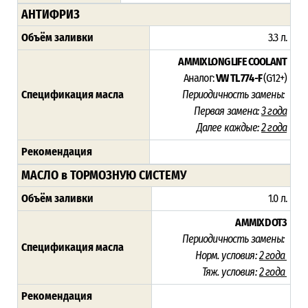
АНТИФРИЗ
Объём заливки
3.3 л.
AMMIX LONG LIFE COOLANT
Аналог:
VW TL 774-F
(G12+)
Спецификация масла
Периодичность замены:
Первая замена:
3 года
Далее каждые:
2 года
Рекомендация
МАСЛО в ТОРМОЗНУЮ СИСТЕМУ
Объём заливки
1.0 л.
AMMIX DOT3
Периодичность замены:
Спецификация масла
Норм. условия:
2 года
Тяж. условия:
2 года
Рекомендация