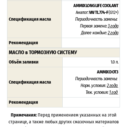
AMMIX LONG LIFE COOLANT
Аналог:
VW TL 774-F
(G12+)
Спецификация масла
Периодичность замены:
Первая замена:
3 года
Далее каждые:
2 года
Рекомендация
МАСЛО в ТОРМОЗНУЮ СИСТЕМУ
Объём заливки
1.0 л.
AMMIX DOT3
Периодичность замены:
Спецификация масла
Норм. условия:
2 года
Тяж. условия:
1 год
Рекомендация
Примечания:
Перед применением указанных на этой
странице, а также любых других смазочных материалов