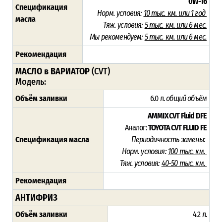
0W-16
Спецификация
Норм. условия:
10
тыс. км. или 1 год
масла
Тяж. условия:
5
тыс. км. или 6 мес.
Мы рекомендуем:
5 тыс. км. или 6 мес.
Рекомендация
МАСЛО в ВАРИАТОР
(CVT)
Модель:
Объём заливки
6.0 л.
общий объём
AMMIX CVT Fluid DFE
Аналог:
TOYOTA CVT FLUID FE
Спецификация масла
Периодичность замены:
Норм. условия:
10
0 тыс. км.
Тяж. условия:
40-50 тыс. км.
Рекомендация
АНТИФРИЗ
Объём заливки
4.2 л.