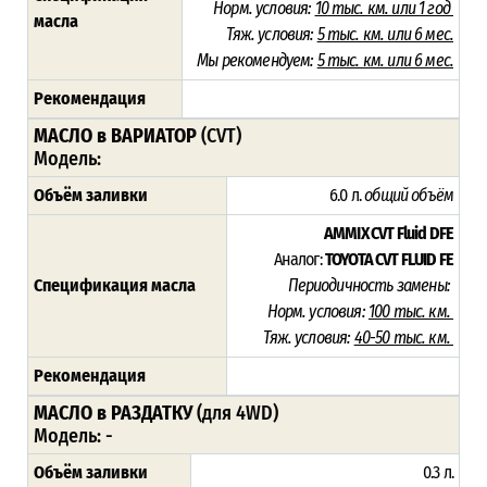
Норм. условия:
10
тыс. км. или 1 год
масла
Тяж. условия:
5
тыс. км. или 6 мес.
Мы рекомендуем:
5 тыс. км. или 6 мес.
Рекомендация
МАСЛО в ВАРИАТОР
(CVT)
Модель:
Объём заливки
6.0 л.
общий объём
AMMIX CVT Fluid DFE
Аналог:
TOYOTA CVT FLUID FE
Спецификация масла
Периодичность замены:
Норм. условия:
10
0 тыс. км.
Тяж. условия:
40-50 тыс. км.
Рекомендация
МАСЛО в РАЗДАТКУ
(для 4WD)
Модель: -
Объём заливки
0.3 л.