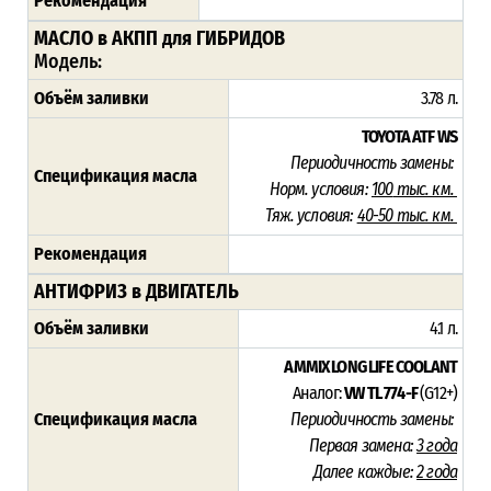
Рекомендация
МАСЛО в АКПП для ГИБРИДОВ
Модель:
Объём заливки
3.78 л.
TOYOTA ATF WS
Периодичность замены:
Спецификация масла
Норм. условия:
100
тыс. км.
Тяж. условия:
40-50 тыс. км.
Рекомендация
АНТИФРИЗ в ДВИГАТЕЛЬ
Объём заливки
4.1 л.
AMMIX LONG LIFE COOLANT
Аналог:
VW TL 774-F
(G12+)
Спецификация масла
Периодичность замены:
Первая замена:
3 года
Далее каждые:
2 года