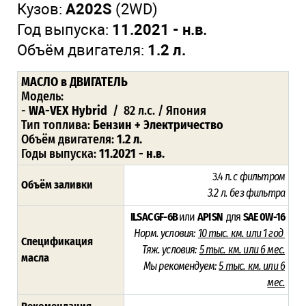
Кузов:
A202S
(2WD)
Год выпуска:
11.2021 - н.в.
Объём двигателя:
1.2 л.
МАСЛО в ДВИГАТЕЛЬ
Модель:
-
WA-VEX Hybrid
/ 82 л.с. / Япония
Тип топлива:
Бензин + Электричество
Объём двигателя:
1.2 л.
Годы выпуска:
11.2021 - н.в.
3.4 л.
с фильтром
Объём заливки
3.2 л. без фильтра
ILSAC GF-6B
или
API SN
для
SAE 0W-16
Норм. условия:
10
тыс. км. или 1 год
Спецификация
Тяж. условия:
5
тыс. км. или 6 мес.
масла
Мы рекомендуем:
5 тыс. км. или 6
мес.