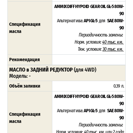
AMMIX DIFF HYPOID GEAR OIL GL-5 80W-
90
Альтернатива:
API GL-5
для
SAE 80W-
Спецификация
90
масла
Периодичность замены:
Норм. условия:
4
0 тыс. км.
Тяж. условия:
30 тыс. км.
Рекомендация
МАСЛО в ЗАДНИЙ РЕДУКТОР
(для 4WD)
Модель: -
Объём заливки
0.39 л.
AMMIX DIFF HYPOID GEAR OIL GL-5 80W-
90
Альтернатива:
API GL-5
для
SAE 80W-
Спецификация
90
масла
Периодичность замены:
Норм. условия:
4
0 тыс. км. или 2 года