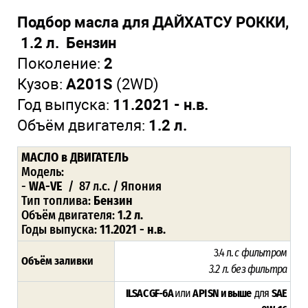
Подбор масла для ДАЙХАТСУ РОККИ,
1.2 л. Бензин
Поколение:
2
Кузов:
A201S
(2WD)
Год выпуска:
11.2021 - н.в.
Объём двигателя:
1.2 л.
МАСЛО в ДВИГАТЕЛЬ
Модель:
-
WA-VE
/ 87 л.с. / Япония
Тип топлива:
Бензин
Объём двигателя:
1.2 л.
Годы выпуска:
11.2021 - н.в.
3.4 л.
с фильтром
Объём заливки
3.2 л. без фильтра
ILSAC GF-6A
или
API SN и выше
для
SAE