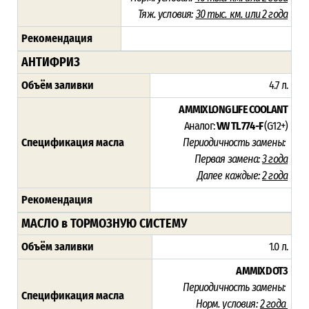
Тяж. условия:
3
0 тыс. км. или 2 года
Рекомендация
АНТИФРИЗ
Объём заливки
4.7 л.
AMMIX LONG LIFE COOLANT
Аналог:
VW TL 774-F
(G12+)
Спецификация масла
Периодичность замены:
Первая замена:
3 года
Далее каждые:
2 года
Рекомендация
МАСЛО в ТОРМОЗНУЮ СИСТЕМУ
Объём заливки
1.0 л.
AMMIX DOT3
Периодичность замены:
Спецификация масла
Норм. условия:
2 года