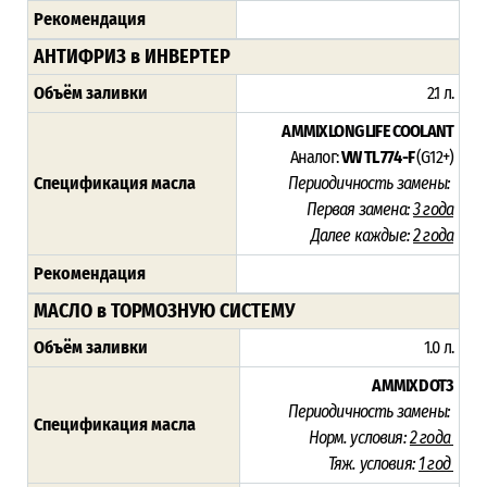
Рекомендация
АНТИФРИЗ в ИНВЕРТЕР
Объём заливки
2.1 л.
AMMIX LONG LIFE COOLANT
Аналог:
VW TL 774-F
(G12+)
Спецификация масла
Периодичность замены:
Первая замена:
3 года
Далее каждые:
2 года
Рекомендация
МАСЛО в ТОРМОЗНУЮ СИСТЕМУ
Объём заливки
1.0 л.
AMMIX DOT3
Периодичность замены:
Спецификация масла
Норм. условия:
2 года
Тяж. условия:
1 год