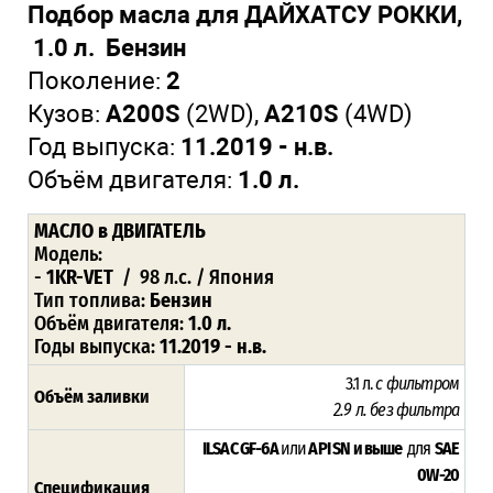
Подбор масла для ДАЙХАТСУ РОККИ,
1.0 л. Бензин
Поколение:
2
Кузов:
A200S
(2WD),
A210S
(4WD)
Год выпуска:
11.2019 - н.в.
Объём двигателя:
1.0 л.
МАСЛО в ДВИГАТЕЛЬ
Модель:
-
1KR-VET
/ 98 л.с. / Япония
Тип топлива:
Бензин
Объём двигателя:
1.0 л.
Годы выпуска:
11.2019 - н.в.
3.1 л.
с фильтром
Объём заливки
2.9 л. без фильтра
ILSAC GF-6A
или
API SN и выше
для
SAE
0W-20
Спецификация