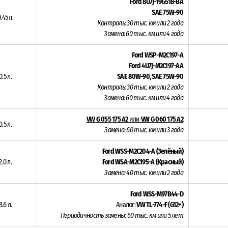
Ford 8U7J-19G518-BA
SAE 75W-90
.45 л.
Контроль: 30 тыс. км или 2 года
Замена: 60 тыс. км или 4 года
Ford WSP-M2C197-A
Ford 4U7J-M2C197-AA
0.5 л.
SAE 80W-90, SAE 75W-90
Контроль: 30 тыс. км или 2 года
Замена: 60 тыс. км или 4 года
VW G 055 175 A2
или
VW G 060 175 A2
0.5 л.
Замена: 60 тыс. км или 3 года
Ford WSS-M2C204-A (Зелёный)
2.0 л.
Ford WSA-M2C195-A (Красный)
Замена: 40 тыс. км или 2 года
Ford WSS-M97B44-D
8.6 л.
Аналог:
VW TL-774-F (G12+)
Периодичность замены:
60 тыс. км или 5 лет