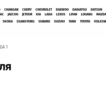
D
CHANGAN
CHERY
CHEVROLET
DAEWOO
DAIHATSU
DATSUN
JAC
JAECOO
JETOUR
KIA
LADA
LEXUS
LIFAN
LIXIANG
MAZD
SKODA
SSANGYONG
SUBARU
SUZUKI
TANK
TOYOTA
VOLKS
GA 1
ля