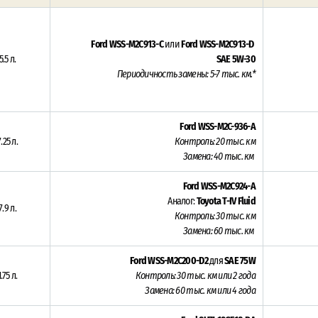
Ford WSS-M2C913-C
или
Ford WSS-M2C913-D
5.5 л.
SAE 5W-30
Периодичность замены: 5-7 тыс. км.*
Ford WSS-M2C-936-A
7.25 л.
Контроль: 20 тыс. км
Замена: 40 тыс. км
Ford WSS-M2C924-A
Аналог:
Toyota T-IV Fluid
7.9 л.
Контроль: 30 тыс. км
Замена: 60 тыс. км
Ford WSS-M2C200-D2
для
SAE 75W
1.75 л.
Контроль: 30 тыс. км или 2 года
Замена: 60 тыс. км или 4 года