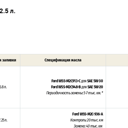
.5 л.
 заливки
Спецификация масла
Ford WSS-M2C913-C
для
SAE 5W-30
5.8 л.
Ford WSS-M2C948-B
для
SAE 5W-20
Периодичность замены: 5-7 тыс. км. *
Ford WSS-M2C-936-A
7.25 л.
Контроль: 20 тыс. км
Замена: 40 тыс. км