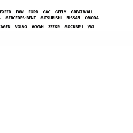
EXEED
FAW
FORD
GAC
GEELY
GREAT WALL
A
MERCEDES-BENZ
MITSUBISHI
NISSAN
OMODA
WAGEN
VOLVO
VOYAH
ZEEKR
МОСКВИЧ
УАЗ