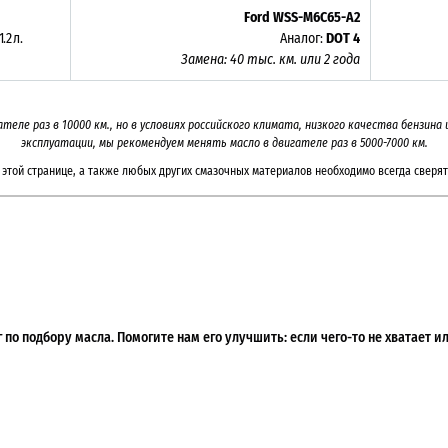
Ford WSS-M6C65-A2
1.2 л.
Аналог:
DOT 4
Замена: 40 тыс. км. или 2 года
ателе раз в 10000 км., но в условиях российского климата, низкого качества бензин
эксплуатации, мы рекомендуем менять масло в двигателе раз в 5000-7000 км.
этой странице, а также любых других смазочных материалов необходимо всегда сверят
по подбору масла. Помогите нам его улучшить: если чего-то не хватает 