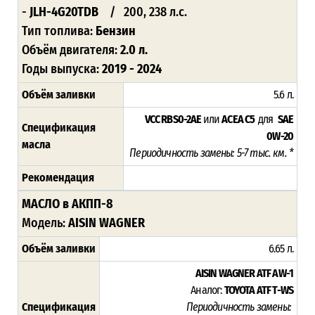
-
JLH-4G20TDB
/ 200, 238 л.с.
Тип топлива:
Бензин
Объём двигателя:
2.0 л.
Годы выпуска:
2019 - 2024
Объём заливки
5.6 л.
VCC RBS0-2AE
или
ACEA C5
для
SAE
Спецификация
0W-20
масла
Периодичность замены: 5-7 тыс. км. *
Рекомендация
МАСЛО в АКПП-8
Модель:
AISIN WAGNER
Объём заливки
6.65 л.
AISIN WAGNER ATF AW-1
Аналог:
TOYOTA ATF T-WS
Спецификация
Периодичность замены: