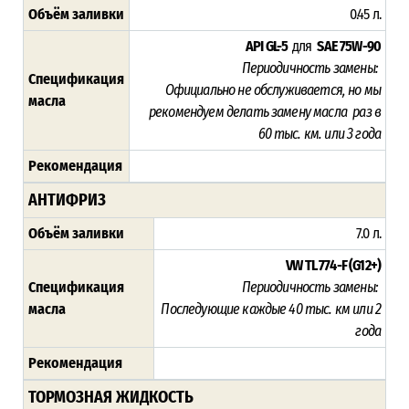
Объём заливки
0.45 л.
API GL-5
для
SAE 75W-90
Периодичность замены:
Спецификация
Официально не обслуживается, но мы
масла
рекомендуем делать замену масла раз в
60 тыс. км. или 3 года
Рекомендация
АНТИФРИЗ
Объём заливки
7.0 л.
VW TL 774-F (G12+)
Спецификация
Периодичность замены:
масла
Последующие каждые 40 тыс. км или 2
года
Рекомендация
ТОРМОЗНАЯ ЖИДКОСТЬ