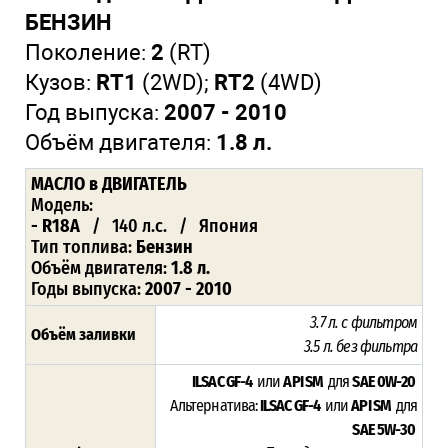
БЕНЗИН
Поколение:
2
(RT)
Кузов:
RT1
(2WD);
RT2
(4WD)
Год выпуска:
2007 - 2010
Объём двигателя:
1.8 л.
МАСЛО
в ДВИГАТЕЛЬ
Модель:
- R18A
/ 140 л.с. / Япония
Тип топлива:
Бензин
Объём двигателя:
1.8 л.
Годы выпуска:
2007 - 2010
3.7 л. с фильтром
Объём заливки
3.5 л. без фильтра
ILSAC GF-4
или
API SM
для
SAE 0W-20
Альтернатива:
ILSAC GF-4
или
API SM
для
SAE 5W-30