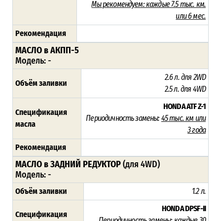
Мы рекомендуем:
каждые 7.5 тыс. км.
или 6 мес.
Рекомендация
МАСЛО в АКПП-5
Модель:
-
2.6 л. для 2WD
Объём заливки
2.5 л. для 4WD
HONDA ATF Z-1
Спецификация
Периодичность замены:
45
тыс. км или
масла
3 года
Рекомендация
МАСЛО в ЗАДНИЙ РЕДУКТОР
(для 4WD)
Модель: -
Объём заливки
1.2 л.
HONDA DPSF-II
Спецификация
Периодичность замены:
каждые 30