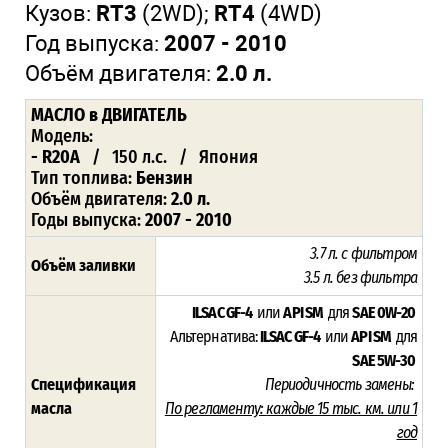
Кузов:
RT3
(2WD);
RT4
(4WD)
Год выпуска:
2007 - 2010
Объём двигателя:
2.0 л.
МАСЛО
в ДВИГАТЕЛЬ
Модель:
- R20A
/ 150 л.с. / Япония
Тип топлива:
Бензин
Объём двигателя:
2.0 л.
Годы выпуска:
2007 - 2010
3.7 л. с фильтром
Объём заливки
3.5 л. без фильтра
ILSAC GF-4
или
API SM
для
SAE 0W-20
Альтернатива:
ILSAC GF-4
или
API SM
для
SAE 5W-30
Спецификация
Периодичность замены:
масла
По регламенту:
каждые 15 тыс. км. или 1
год