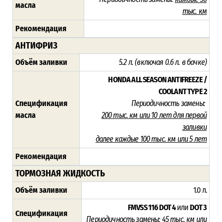
масла
тыс. км
Рекомендация
АНТИФРИЗ
Объём заливки
5.2 л. (включая 0.6 л. в бачке)
HONDA ALL SEASON ANTIFREEZE /
COOLANT TYPE 2
Спецификация
Периодичность замены:
масла
200 тыс. км или 10 лет для первой
заливки
далее каждые 100 тыс. км или 5 лет
Рекомендация
ТОРМОЗНАЯ ЖИДКОСТЬ
Объём заливки
1.0 л.
FMVSS 116 DOT 4
или
DOT 3
Спецификация
Периодичность замены:
45
тыс. км или