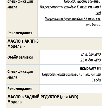
Спецификация
Периодичность замены:
масла
По регламенту:
каждые 15 тыс. км. или 1
год
Мы рекомендуем:
каждые 7.5 тыс. км.
или 6 мес.
Рекомендация
МАСЛО в АКПП-5
Модель:
-
2.4 л. для 2WD
Объём заливки
2.5 л. для 4WD
HONDA ATF Z-1
Спецификация
Периодичность замены:
45
тыс. км или
масла
3 года
Рекомендация
МАСЛО в ЗАДНИЙ РЕДУКТОР
(для 4WD)
Модель: -