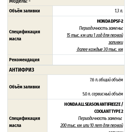
Модель: -
Объём заливки
1.3 л.
HONDA DPSF-2
Периодичность замены:
Спецификация
15 тыс. км или 1 год для первой
масла
заливки
далее каждые 30 тыс. км
Рекомендация
АНТИФРИЗ
7.6 л.
общий объём
Объём заливки
5.0 л.
сервисный объём
HONDA ALL SEASON ANTIFREEZE /
COOLANT TYPE 2
Спецификация
Периодичность замены:
масла
200 тыс. км или 10 лет для первой