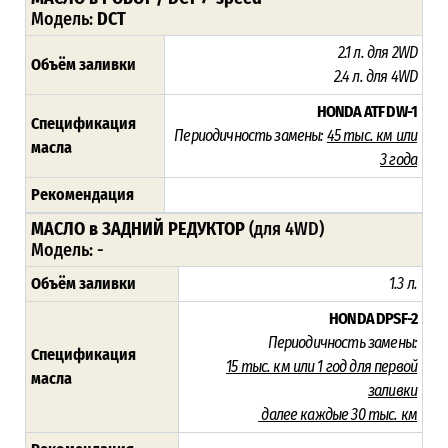
Модель:
DCT
2.1 л. для 2WD
Объём заливки
2.4 л. для 4WD
HONDA ATF DW-1
Спецификация
Периодичность замены:
45
тыс. км или
масла
3 года
Рекомендация
МАСЛО в ЗАДНИЙ РЕДУКТОР
(для 4WD)
Модель: -
Объём заливки
1.3 л.
HONDA DPSF-2
Периодичность замены:
Спецификация
15 тыс. км или 1 год для первой
масла
заливки
далее каждые 30 тыс. км