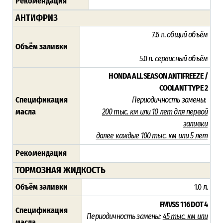
Рекомендация
АНТИФРИЗ
7.6 л.
общий объём
Объём заливки
5.0 л.
сервисный объём
HONDA ALL SEASON ANTIFREEZE /
COOLANT TYPE 2
Спецификация
Периодичность замены:
масла
200 тыс. км или 10 лет для первой
заливки
далее каждые 100 тыс. км или 5 лет
Рекомендация
ТОРМОЗНАЯ ЖИДКОСТЬ
Объём заливки
1.0 л.
FMVSS 116 DOT 4
Спецификация
Периодичность замены:
45
тыс. км или
масла