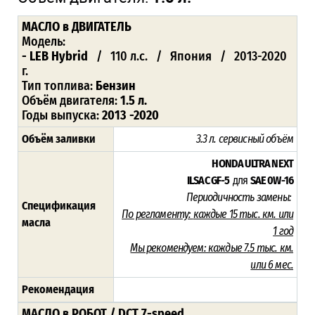
МАСЛО
в ДВИГАТЕЛЬ
Модель:
- LEB Hybrid
/ 110 л.с. / Япония / 2013-2020
г.
Тип топлива:
Бензин
Объём двигателя:
1.5 л.
Годы выпуска:
2013 -2020
Объём заливки
3.3 л. сервисный объём
HONDA ULTRA NEXT
ILSAC GF-5
для
SAE 0W-16
Периодичность замены:
Спецификация
По регламенту:
каждые 15 тыс. км. или
масла
1 год
Мы рекомендуем:
каждые 7.5 тыс. км.
или 6 мес.
Рекомендация
МАСЛО в РОБОТ / DCT 7-speed