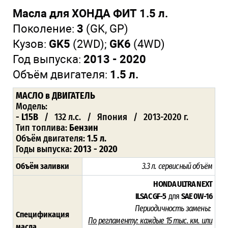
Масла для ХОНДА ФИТ 1.5 л.
Поколение:
3
(GK, GP)
Кузов:
GK5
(2WD);
GK6
(4WD)
Год выпуска:
2013 - 2020
Объём двигателя:
1.5 л.
МАСЛО
в ДВИГАТЕЛЬ
Модель:
- L15B
/ 132 л.с. / Япония / 2013-2020 г.
Тип топлива:
Бензин
Объём двигателя:
1.5 л.
Годы выпуска:
2013 - 2020
Объём заливки
3.3 л. сервисный объём
HONDA ULTRA NEXT
ILSAC GF-5
для
SAE 0W-16
Периодичность замены:
Спецификация
По регламенту:
каждые 15 тыс. км. или
масла