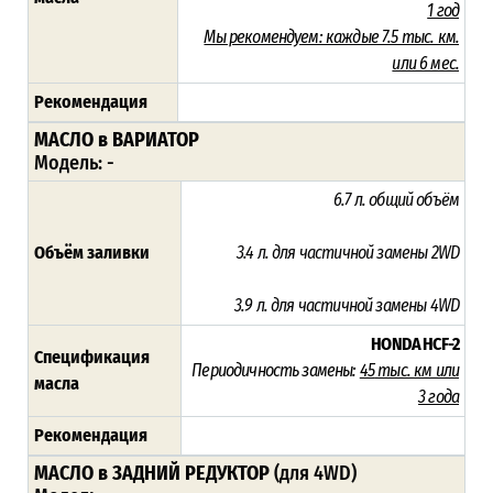
1 год
Мы рекомендуем:
каждые 7.5 тыс. км.
или 6 мес.
Рекомендация
МАСЛО в ВАРИАТОР
Модель: -
6.7 л.
общий объём
Объём заливки
3.4 л.
для частичной замены
2WD
3.9 л.
для частичной замены
4WD
HONDA HCF-2
Спецификация
Периодичность замены:
45
тыс. км или
масла
3 года
Рекомендация
МАСЛО в ЗАДНИЙ РЕДУКТОР
(для 4WD)