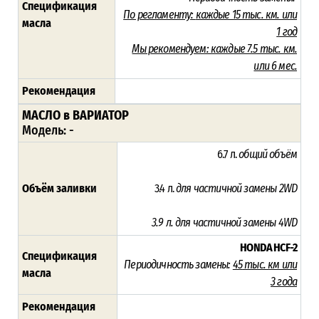
Спецификация
По регламенту:
каждые 15 тыс. км. или
масла
1 год
Мы рекомендуем:
каждые 7.5 тыс. км.
или 6 мес.
Рекомендация
МАСЛО в ВАРИАТОР
Модель: -
6.7 л.
общий объём
Объём заливки
3.4 л.
для частичной замены
2WD
3.9 л.
для частичной замены
4WD
HONDA HCF-2
Спецификация
Периодичность замены:
45
тыс. км или
масла
3 года
Рекомендация