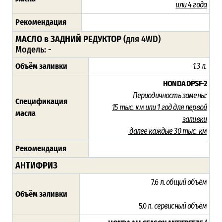
или
4
года
Рекомендация
МАСЛО в ЗАДНИЙ РЕДУКТОР
(для 4WD)
Модель: -
Объём заливки
1.3 л.
HONDA DPSF-2
Периодичность замены:
Спецификация
15 тыс. км или 1 год для первой
масла
заливки
далее каждые 30 тыс. км
Рекомендация
АНТИФРИЗ
7.6 л.
общий объём
Объём заливки
5.0 л.
сервисный объём