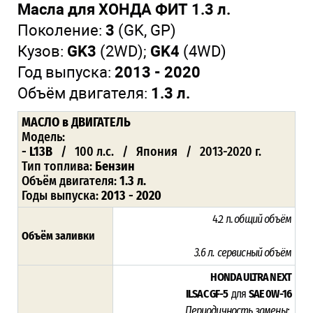
Масла для ХОНДА ФИТ 1.3 л.
Поколение:
3
(GK, GP)
Кузов:
GK3
(2WD);
GK4
(4WD)
Год выпуска:
2013 - 2020
Объём двигателя:
1.3 л.
МАСЛО
в ДВИГАТЕЛЬ
Модель:
- L13B
/ 100 л.с. / Япония / 2013-2020 г.
Тип топлива:
Бензин
Объём двигателя:
1.3 л.
Годы выпуска:
2013 - 2020
4.2 л.
общий объём
Объём заливки
3.6 л. сервисный объём
HONDA ULTRA NEXT
ILSAC GF-5
для
SAE 0W-16
Периодичность замены: