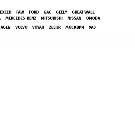
EXEED
FAW
FORD
GAC
GEELY
GREAT WALL
A
MERCEDES-BENZ
MITSUBISHI
NISSAN
OMODA
WAGEN
VOLVO
VOYAH
ZEEKR
МОСКВИЧ
УАЗ