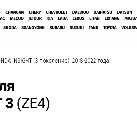
D
CHANGAN
CHERY
CHEVROLET
DAEWOO
DAIHATSU
DATSUN
JAC
JAECOO
JETOUR
KIA
LADA
LEXUS
LIFAN
LIXIANG
MAZD
SKODA
SSANGYONG
SUBARU
SUZUKI
TANK
TOYOTA
VOLKS
NDA INSIGHT (3 поколение), 2018-2022 года
ля
 3
(ZE4)