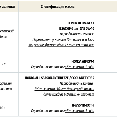
 заливки
Спецификация масла
HONDA ULTRA NEXT
ILSAC GF-5
для
SAE 0W-16
. сервисный
Периодичность замены:
объём
По регламенту:
каждые 15 тыс. км. или 1 год
Мы рекомендуем:
каждые 7.5 тыс. км. или 6 мес.
HONDA ATF DW-1
3.2 л.
Периодичность замены:
45
тыс. км или 3 года
HONDA ALL SEASON ANTIFREEZE / COOLANT TYPE 2
ормация
Периодичность замены:
чняется
200 тыс. км или 10 лет для первой заливки
далее каждые 100 тыс. км или 5 лет
FMVSS 116 DOT 4
1.0 л.
Периодичность замены:
45
тыс. км или 3 года