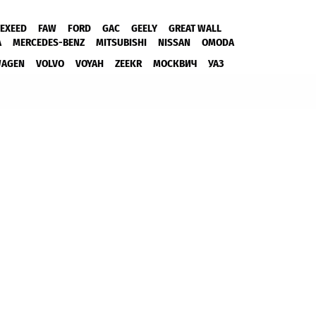
EXEED
FAW
FORD
GAC
GEELY
GREAT WALL
A
MERCEDES-BENZ
MITSUBISHI
NISSAN
OMODA
WAGEN
VOLVO
VOYAH
ZEEKR
МОСКВИЧ
УАЗ