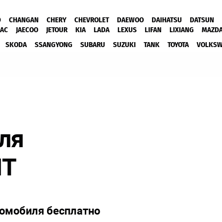
D
CHANGAN
CHERY
CHEVROLET
DAEWOO
DAIHATSU
DATSUN
JAC
JAECOO
JETOUR
KIA
LADA
LEXUS
LIFAN
LIXIANG
MAZD
SKODA
SSANGYONG
SUBARU
SUZUKI
TANK
TOYOTA
VOLKS
ля
NT
томобиля бесплатно