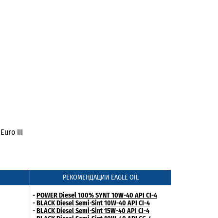
uro III
РЕКОМЕНДАЦИИ EAGLE OIL
-
POWER Diesel 100% SYNT 10W-40 API CI-4
-
BLACK Diesel Semi-Sint 10W-40 API CI-4
-
BLACK Diesel Semi-Sint 15W-40 API CI-4