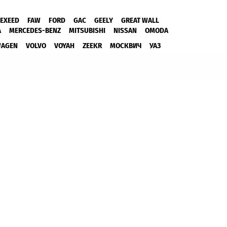
EXEED
FAW
FORD
GAC
GEELY
GREAT WALL
A
MERCEDES-BENZ
MITSUBISHI
NISSAN
OMODA
WAGEN
VOLVO
VOYAH
ZEEKR
МОСКВИЧ
УАЗ