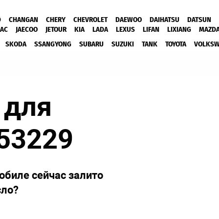
D
CHANGAN
CHERY
CHEVROLET
DAEWOO
DAIHATSU
DATSUN
JAC
JAECOO
JETOUR
KIA
LADA
LEXUS
LIFAN
LIXIANG
MAZD
SKODA
SSANGYONG
SUBARU
SUZUKI
TANK
TOYOTA
VOLKS
 для
53229
обиле сейчас залито
сло?