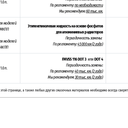
 1.0 л.
По регламенту:
по необходимости
Мы рекомендуем:
60 тыс. км.
ля моделей
Этиленгликолевая жидкость на основе фосфатов
 МКПП
для алюминиевых радиаторов
Периодичность замены:
ля моделей
По регламенту:
45 000 км (2 года)
 АКПП
FMVSS 116 DOT 3
или
DOT 4
Периодичность замены:
 1.0 л.
По регламенту:
40 тыс. км. (2 года)
Мы рекомендуем:
30 тыс. км. (
2 года)
этой странице, а также любых других смазочных материалов необходимо всегда сверят