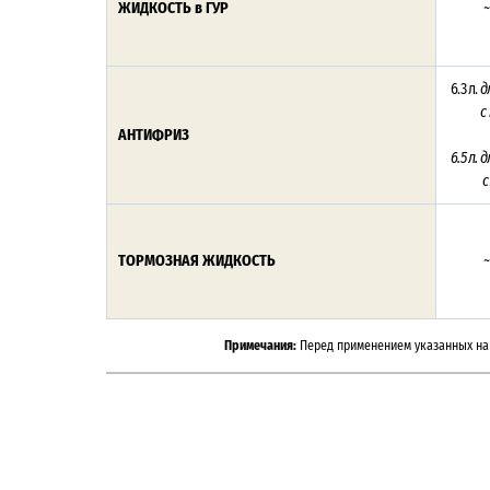
ЖИДКОСТЬ в ГУР
~
6.3 л.
д
с
АНТИФРИЗ
6.5 л.
д
с
ТОРМОЗНАЯ ЖИДКОСТЬ
~
Примечания:
Перед применением указанных на 