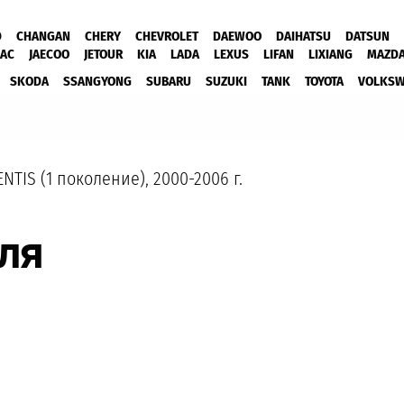
D
CHANGAN
CHERY
CHEVROLET
DAEWOO
DAIHATSU
DATSUN
JAC
JAECOO
JETOUR
KIA
LADA
LEXUS
LIFAN
LIXIANG
MAZD
SKODA
SSANGYONG
SUBARU
SUZUKI
TANK
TOYOTA
VOLKS
NTIS (1 поколение), 2000-2006 г.
ля