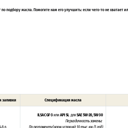
по подбору масла. Помогите нам его улучшить: если чего-то не хватает 
 заливки
Спецификация масла
ILSAC GF-3
или
API SL
для
SAE 5W-20, 5W-30
Периодичность замены:
4.8 л
.
По регламенту (норм. условия):
10 тыс. км.
(1 год)