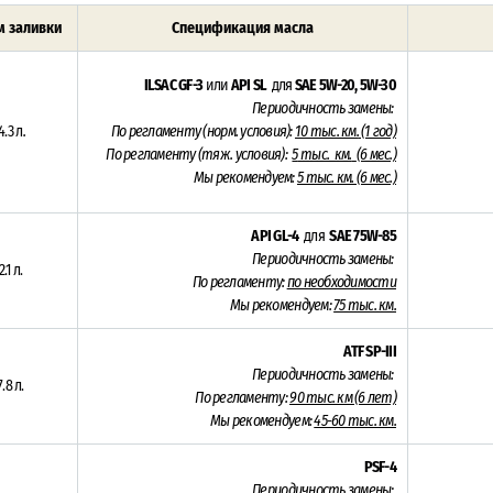
 заливки
Спецификация масла
ILSAC GF-3
или
API SL
для
SAE 5W-20, 5W-30
Периодичность замены:
4.3 л
.
По регламенту (норм. условия):
10 тыс. км.
(1 год)
По регламенту (тяж. условия):
5
тыс. км.
(6 мес.)
Мы рекомендуем:
5 тыс. км. (6 мес.)
API GL-4
для
SAE 75W-85
Периодичность замены:
2.1 л.
По регламенту:
по необходимости
Мы рекомендуем:
75 тыс. км.
ATF SP-III
Периодичность замены:
7.8 л.
По регламенту:
90 тыс. км (6 лет)
Мы рекомендуем:
45-60 тыс. км.
PSF-4
Периодичность замены: