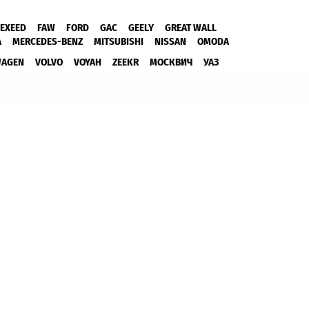
EXEED
FAW
FORD
GAC
GEELY
GREAT WALL
A
MERCEDES-BENZ
MITSUBISHI
NISSAN
OMODA
WAGEN
VOLVO
VOYAH
ZEEKR
МОСКВИЧ
УАЗ