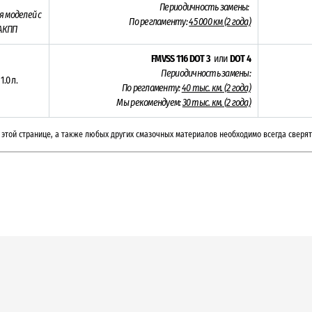
Периодичность замены:
я моделей с
По регламенту:
45 000 км (2 года)
АКПП
FMVSS 116 DOT 3
или
DOT 4
Периодичность замены:
 1.0 л.
По регламенту:
40 тыс. км. (2 года)
Мы рекомендуем:
30 тыс. км. (
2 года)
этой странице, а также любых других смазочных материалов необходимо всегда сверят