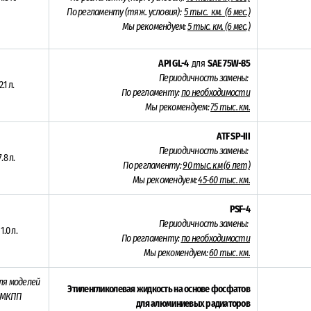
По регламенту (тяж. условия):
5
тыс. км.
(6 мес.)
Мы рекомендуем:
5 тыс. км. (6 мес.)
API GL-4
для
SAE 75W-85
Периодичность замены:
2.1 л.
По регламенту:
по необходимости
Мы рекомендуем:
75 тыс. км.
ATF SP-III
Периодичность замены:
7.8 л.
По регламенту:
90 тыс. км (6 лет)
Мы рекомендуем:
45-60 тыс. км.
PSF-4
Периодичность замены:
 1.0 л.
По регламенту:
по необходимости
Мы рекомендуем:
60 тыс. км.
ля моделей
Этиленгликолевая жидкость на основе фосфатов
 МКПП
для алюминиевых радиаторов