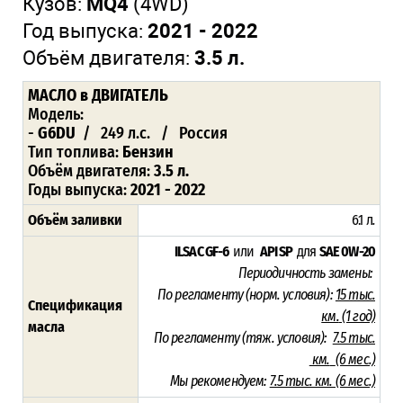
Кузов:
MQ4
(4WD)
Год выпуска:
2021 - 2022
Объём двигателя:
3.5 л.
МАСЛО
в ДВИГАТЕЛЬ
Модель:
-
G6DU
/ 249 л.с. / Россия
Тип топлива:
Бензин
Объём двигателя:
3.5 л.
Годы выпуска:
2021 - 2022
Объём заливки
6.1 л
.
ILSAC GF-6
или
API SP
для
SAE 0W-20
Периодичность замены:
По регламенту (норм. условия):
15 тыс.
Спецификация
км.
(1 год)
масла
По регламенту (тяж. условия):
7.5 тыс.
км.
(6 мес.)
Мы рекомендуем:
7.5 тыс. км. (6 мес.)