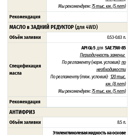
Мы рекомендуем:
75 тыс. км. (5 лет)
Рекомендация
МАСЛО в ЗАДНИЙ РЕДУКТОР
(для 4WD)
Объём заливки
0.53-0.63 л.
API GL-5
для
SAE 75W-85
Периодичность замены:
По регламенту (норм. условия):
по
Спецификация
необходимости
масла
По регламенту (тяж. условия):
120 тыс.
км. (8 лет)
Мы рекомендуем:
75 тыс. км. (5 лет)
Рекомендация
АНТИФРИЗ
Объём заливки
8.5 л.
Этиленгликолевая жидкость на основе