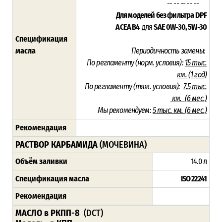
-- -- -- -- --
Для моделей без фильтра DPF
ACEA B4
для
SAE 0W-30, 5W-30
Спецификация
масла
Периодичность замены:
По регламенту (норм. условия):
15 тыс.
км.
(1 год)
По регламенту (тяж. условия):
7.
5 тыс.
км.
(6 мес.)
Мы рекомендуем:
5 тыс. км. (6 мес.)
Рекомендация
РАСТВОР КАРБАМИДА
(МОЧЕВИНА)
Объём заливки
14.0 л
Спецификация масла
ISO 22241
Рекомендация
МАСЛО в РКПП-8
(DCT)