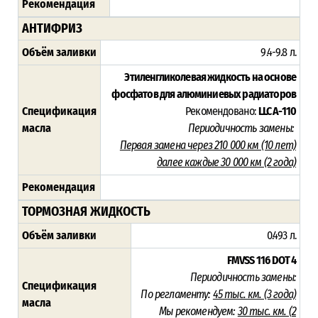
Рекомендация
АНТИФРИЗ
Объём заливки
9.4-9.8 л.
Этиленгликолевая жидкость на основе
фосфатов для алюминиевых радиаторов
Спецификация
Рекомендовано:
LLC A-110
масла
Периодичность замены:
Первая замена через 210 000 км (10 лет)
далее каждые 30 000 км (2 года)
Рекомендация
ТОРМОЗНАЯ ЖИДКОСТЬ
Объём заливки
0.493 л.
FMVSS 116
DOT 4
Периодичность замены:
Спецификация
По регламенту:
45 тыс. км. (3 года)
масла
Мы рекомендуем:
30 тыс. км. (
2