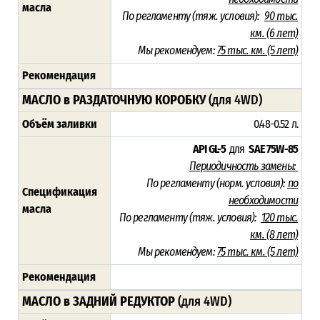
масла
По регламенту (тяж. условия):
90 тыс.
км. (6 лет)
Мы рекомендуем:
75 тыс. км. (5 лет)
Рекомендация
МАСЛО в РАЗДАТОЧНУЮ КОРОБКУ
(для 4WD)
Объём заливки
0.48-0.52 л.
API GL-5
для
SAE 75W-85
Периодичность замены:
По регламенту (норм. условия):
по
Спецификация
необходимости
масла
По регламенту (тяж. условия):
120 тыс.
км. (8 лет)
Мы рекомендуем:
75 тыс. км. (5 лет)
Рекомендация
МАСЛО в ЗАДНИЙ РЕДУКТОР
(для 4WD)