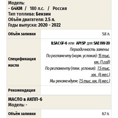
Модель:
-
G4KM
/ 180 л.с. / Россия
Тип топлива:
Бензин
Объём двигателя:
2.5 л.
Годы выпуска:
2020 - 2022
Объём заливки
5.8 л
.
ILSAC GF-6
или
API SP
для
SAE 0W-20
Периодичность замены:
По регламенту (норм. условия):
15 тыс.
Спецификация
км.
(1 год)
масла
По регламенту (тяж. условия):
7.5 тыс.
км.
(6 мес.)
Мы рекомендуем:
7.5 тыс. км. (6 мес.)
Рекомендация
МАСЛО в АКПП-6
Модель: -
Объём заливки
6.7 л.