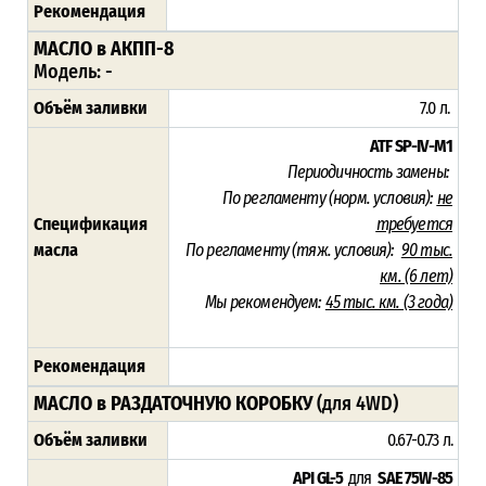
Рекомендация
МАСЛО в АКПП-8
Модель: -
Объём заливки
7.0 л.
ATF SP-IV-M1
Периодичность замены:
По регламенту (норм. условия):
не
Спецификация
требуется
масла
По регламенту (тяж. условия):
90 тыс.
км. (6 лет)
Мы рекомендуем:
45 тыс. км. (3 года)
Рекомендация
МАСЛО в РАЗДАТОЧНУЮ КОРОБКУ
(для 4WD)
Объём заливки
0.67-0.73 л.
API GL-5
для
SAE 75W-85