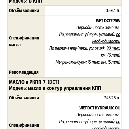
Модель:
в КПП
Объём заливки
3.3-3.4 л.
WET DCTF 75W
Периодичность замены:
По регламенту (норм. условия):
по
Спецификация
необходимости
масла
По регламенту (тяж. условия):
90 тыс.
км. (6 лет)
Мы рекомендуем:
75 тыс. км. (5 лет)
Рекомендация
МАСЛО в РКПП-7
(DCT)
Модель:
масло в контур управления КПП
Объём заливки
2.45-2.5 л.
WET DCT HYDRAULIC OIL
Периодичность замены:
По регламенту (норм. условия):
по
Спецификация
необходимости