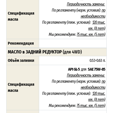
Периодичность замены:
По регламенту (норм. условия):
по
Спецификация
необходимости
масла
По регламенту (тяж. условия):
120 тыс.
км. (8 лет)
Мы рекомендуем:
75 тыс. км. (5 лет)
Рекомендация
МАСЛО в ЗАДНИЙ РЕДУКТОР
(для 4WD)
Объём заливки
0.53-0.63 л.
API GL-5
для
SAE 75W-85
Периодичность замены:
По регламенту (норм. условия):
по
Спецификация
необходимости
масла
По регламенту (тяж. условия):
120 тыс.
км. (8 лет)
Мы рекомендуем:
75 тыс. км. (5 лет)