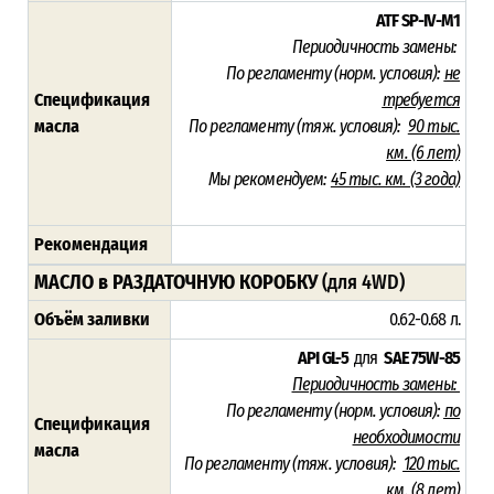
ATF SP-IV-M1
Периодичность замены:
По регламенту (норм. условия):
не
Спецификация
требуется
масла
По регламенту (тяж. условия):
90 тыс.
км. (6 лет)
Мы рекомендуем:
45 тыс. км. (3 года)
Рекомендация
МАСЛО в РАЗДАТОЧНУЮ КОРОБКУ
(для 4WD)
Объём заливки
0.62-0.68 л.
API GL-5
для
SAE 75W-85
Периодичность замены:
По регламенту (норм. условия):
по
Спецификация
необходимости
масла
По регламенту (тяж. условия):
120 тыс.
км. (8 лет)