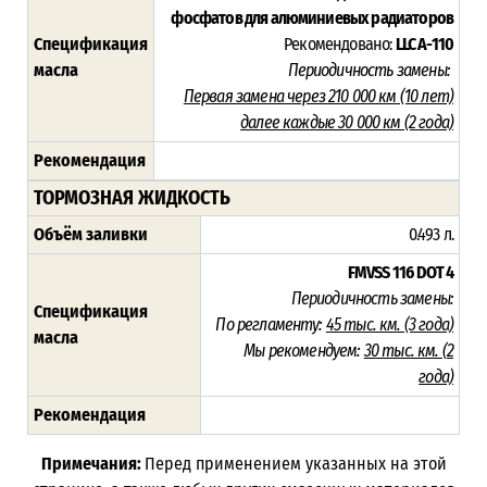
фосфатов для алюминиевых радиаторов
Спецификация
Рекомендовано:
LLC A-110
масла
Периодичность замены:
Первая замена через 210 000 км (10 лет)
далее каждые 30 000 км (2 года)
Рекомендация
ТОРМОЗНАЯ ЖИДКОСТЬ
Объём заливки
0.493 л.
FMVSS 116
DOT 4
Периодичность замены:
Спецификация
По регламенту:
45 тыс. км. (3 года)
масла
Мы рекомендуем:
30 тыс. км. (
2
года)
Рекомендация
Примечания:
Перед применением указанных на этой