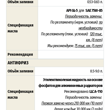
Объём заливки
0.53-0.63 л.
API GL-5
для
SAE 75W-85
Периодичность замены:
По регламенту (норм. условия):
по
Спецификация
необходимости
масла
По регламенту (тяж. условия):
120 тыс.
км. (8 лет)
Мы рекомендуем:
75 тыс. км. (5 лет)
Рекомендация
АНТИФРИЗ
Объём заливки
8.5-9.0 л.
Этиленгликолевая жидкость на основе
фосфатов для алюминиевых радиаторов
Спецификация
Рекомендовано:
LLC A-110
масла
Периодичность замены:
Первая замена через 210 000 км (10 лет)
далее каждые 30 000 км (2 года)