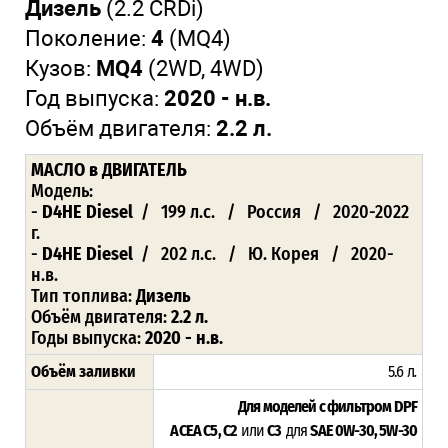
Дизель
(2.2 CRDi)
Поколение:
4
(MQ4)
Кузов:
MQ4
(2WD, 4WD)
Год выпуска:
2020 - н.в.
Объём двигателя:
2.2 л.
МАСЛО
в ДВИГАТЕЛЬ
Модель:
-
D4HE Diesel
/ 199 л.с. / Россия / 2020-2022
г.
-
D4HE Diesel
/ 202 л.с. / Ю. Корея / 2020-
н.в.
Тип топлива:
Дизель
Объём двигателя:
2.2 л.
Годы выпуска:
2020 - н.в.
Объём заливки
5.6 л
.
Для моделей с фильтром DPF
ACEA
C5, С2
или
C3
для
SAE 0W-30, 5W-30