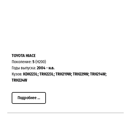
TOYOTA HIACE
Поколение:
5
(H200)
Годы выпуска:
2004 - н.в.
Кузов:
KDH223L; TRH223L; TRH219W; TRH229W; TRH214W;
TRH224W
Подробнее ...