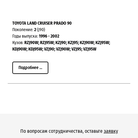
TOYOTA LAND CRUISER PRADO 90
Поколение:
2
(J90)
Годы выпуска:
1996 - 2002
Кузов:
RZJ90W; RZJ95W; KZJ90; KZJ95; KZJ90W; KZJ95W;
KDJ90W; KDJ95W; VZJ90; VZJ90W; VZJ95; VZJ95W
Подробнее ...
По вопросам сотрудничества, оставьте
заявку