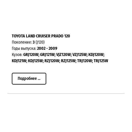
TOYOTA LAND CRUISER PRADO 120
Поколение:
3
(J120)
Годы выпуска:
2002 - 2009
Кузов:
GRJ120W; GRJ121W; VJZ120W; VZJ125W; KDJ120W;
KDJ121W; KDJ125W; RZJ120W; RZJ125W; TRJ120W; TRJ125W
Подробнее ...