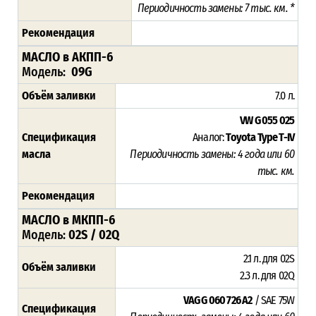
Периодичность замены: 7 тыс. км. *
Рекомендация
МАСЛО в АКПП-6
Модель:
09G
Объём заливки
7.0 л.
VW G 055 025
Спецификация
Аналог:
Toyota Type T-IV
масла
Периодичность замены: 4 года или 60
тыс. км.
Рекомендация
МАСЛО в МКПП-6
Модель:
02S / 02Q
2.1 л. для 02S
Объём заливки
2.3 л. для 02Q
VAG G 060 726 A2
/ SAE 75W
Спецификация