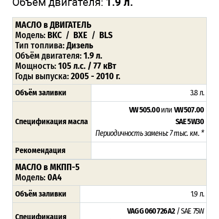
Объём двигателя:
1.9 л.
МАСЛО в ДВИГАТЕЛЬ
Модель:
BKC
/
BXE
/
BLS
Тип топлива:
Дизель
Объём двигателя:
1.9 л.
Мощность:
105 л.с. / 77 кВт
Годы выпуска:
2005 - 2010 г.
Объём заливки
3.8 л.
VW 505.00
или
VW 507.00
Спецификация масла
SAE
5W30
Периодичность замены: 7 тыс. км. *
Рекомендация
МАСЛО в МКПП-5
Модель:
0A4
Объём заливки
1.9 л.
VAG G 060 726 A2
/ SAE 75W
Спецификация