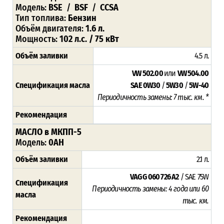
Модель:
BSE
/
BSF
/
CCSA
Тип топлива:
Бензин
Объём двигателя:
1.6 л.
Мощность:
102 л.с. / 75 кВт
Объём заливки
4.5 л.
VW 502.00
или
VW 504.00
Спецификация масла
SAE 0W30
/
5W30
/
5W-40
Периодичность замены: 7 тыс. км. *
Рекомендация
МАСЛО в МКПП-5
Модель:
0AH
Объём заливки
2.1 л.
VAG G 060 726 A2
/ SAE 75W
Спецификация
Периодичность замены: 4 года или 60
масла
тыс. км.
Рекомендация