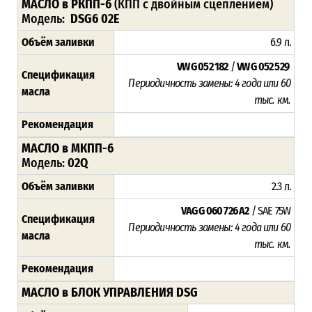
МАСЛО в РКПП-6
(КПП с двойным сцеплением)
Модель:
DSG6
02E
Объём заливки
6.9 л.
VW G 052 182
/
VW G 052 529
Спецификация
Периодичность замены: 4 года или 60
масла
тыс. км.
Рекомендация
МАСЛО в МКПП-6
Модель:
02Q
Объём заливки
2.3 л.
VAG G 060 726 A2
/ SAE 75W
Спецификация
Периодичность замены: 4 года или 60
масла
тыс. км.
Рекомендация
МАСЛО в БЛОК УПРАВЛЕНИЯ DSG