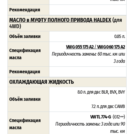
Рекомендация
МАСЛО в МУФТУ ПОЛНОГО ПРИВОДА HALDEX
(для
4WD)
Объём заливки
0.85 л.
VW G 055 175 A2
/
VW G 060 175 A2
Спецификация
Периодичность замены: 60 тыс. км или
масла
3 года
Рекомендация
ОХЛАЖДАЮЩАЯ ЖИДКОСТЬ
8.0 л. для двс BLR, BVX, BVY
Объём заливки
7.2 л. для двс CAWB
VW TL 774-G
(G12++)
Спецификация
Периодичность замены: 3 года или 90
масла
тыс. км