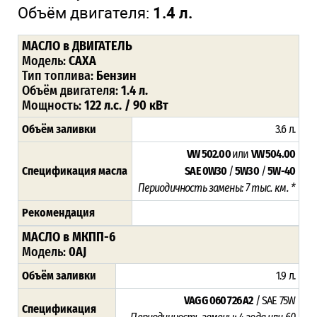
Объём двигателя:
1.4 л.
МАСЛО в ДВИГАТЕЛЬ
Модель:
CAXA
Тип топлива:
Бензин
Объём двигателя:
1.4 л.
Мощность:
122 л.с. / 90 кВт
Объём заливки
3.6 л.
VW 502.00
или
VW 504.00
Спецификация масла
SAE 0W30
/
5W30
/
5W-40
Периодичность замены: 7 тыс. км. *
Рекомендация
МАСЛО в МКПП-6
Модель:
0AJ
Объём заливки
1.9 л.
VAG G 060 726 A2
/ SAE 75W
Спецификация