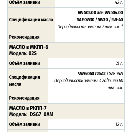
Объём заливки
4.7 л.
VW 502.00
или
VW 504.00
Спецификация масла
SAE 0W30
/
5W30
/
5W-40
Периодичность замены: 7 тыс. км. *
Рекомендация
МАСЛО в МКПП-6
Модель:
02S
Объём заливки
2.1 л.
VW G 060 726 A2
/ SAE 75W
Спецификация
Периодичность замены: 4 года или 60
масла
тыс. км.
Рекомендация
МАСЛО в РКПП-7
Модель:
DSG7 0AM
Объём заливки
1.7 л.