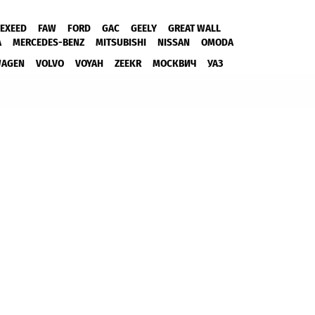
EXEED
FAW
FORD
GAC
GEELY
GREAT WALL
A
MERCEDES-BENZ
MITSUBISHI
NISSAN
OMODA
WAGEN
VOLVO
VOYAH
ZEEKR
МОСКВИЧ
УАЗ