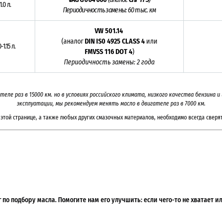
1.0 л.
Периодичность замены: 60 тыс. км
VW 501.14
(аналог
DIN IS0 4925 CLASS 4
или
0-1.15 л.
FMVSS 116 DOT 4
)
Периодичность замены: 2 года
еле раз в 15000 км. но в условиях российского климата, низкого качества бензина 
эксплуатации, мы рекомендуем менять масло в двигателе раз в 7000 км.
этой странице, а также любых других смазочных материалов, необходимо всегда сверят
по подбору масла. Помогите нам его улучшить: если чего-то не хватает 