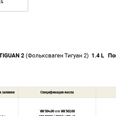
 L
TIGUAN 2
(Фольксваген Тигуан 2)
1.4 L По
 заливки
Спецификация масла
VW 504.00
или
VW 502.00