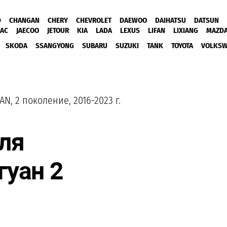
D
CHANGAN
CHERY
CHEVROLET
DAEWOO
DAIHATSU
DATSUN
JAC
JAECOO
JETOUR
KIA
LADA
LEXUS
LIFAN
LIXIANG
MAZD
SKODA
SSANGYONG
SUBARU
SUZUKI
TANK
TOYOTA
VOLKS
AN, 2 поколение, 2016-2023 г.
ля
гуан 2