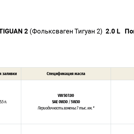
TIGUAN 2
(Фольксваген Тигуан 2)
2.0 L По
 заливки
Спецификация масла
VW 507.00
5.5 л.
SAE 0W30
/
5W30
Периодичность замены: 7 тыс. км. *