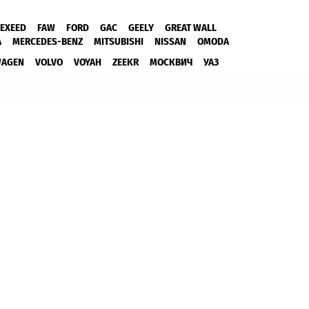
EXEED
FAW
FORD
GAC
GEELY
GREAT WALL
A
MERCEDES-BENZ
MITSUBISHI
NISSAN
OMODA
WAGEN
VOLVO
VOYAH
ZEEKR
МОСКВИЧ
УАЗ