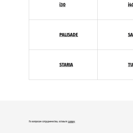
i30
i4
PALISADE
SA
STARIA
T
По вопросам сотрудничества, оставьте
заявку