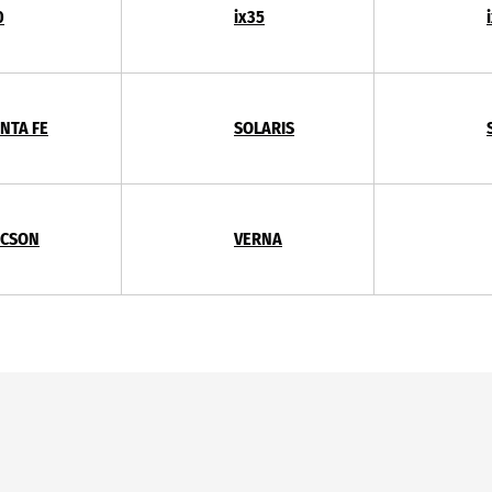
0
ix35
NTA FE
SOLARIS
UCSON
VERNA