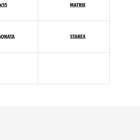
ix55
MATRIX
SONATA
STAREX