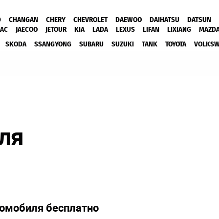
D
CHANGAN
CHERY
CHEVROLET
DAEWOO
DAIHATSU
DATSUN
JAC
JAECOO
JETOUR
KIA
LADA
LEXUS
LIFAN
LIXIANG
MAZD
SKODA
SSANGYONG
SUBARU
SUZUKI
TANK
TOYOTA
VOLKS
для
томобиля бесплатно